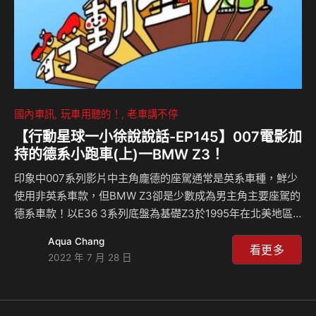
國內車訊
玩車用聽的！
老車講不停
【行動星球⼀小徐說說話-EP145】007電影加
持的德系小跑車(上)⼀BMW Z3！
印象中007系列影片中主角龐德的座駕通常是英系車種，鮮少
使用非英系車款，但BMW Z3卻是少數成為男主角主要座駕的
德系車款！以E36 3系列底盤為基礎Z3於1995年在北美地區
發表，特別的是。隨著007系列電影「黃金眼」在全球開出好
Aqua Chang
票房的成績，Z3也隨著人氣高漲。Z3甫推出時僅有Roadster
看更多
2022 年 7 月 28 日
車型，Coupe車型於1998年投開始量產，本集咱們就隨著
Celsior回味當年Z3 Roadster的點滴，至於Coupe、M版車
型就留待下集分解！