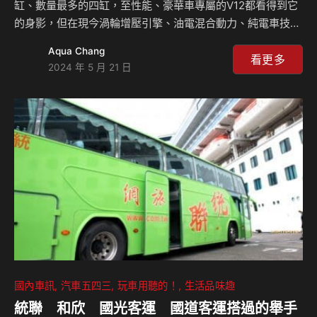
缸、數量最多的四缸，至性能、豪華車專屬的V12都看得到它
的身影，但在現今渦輪增壓引擎、油電混合動力、純電車技術
的躍進下，NA引擎在現今幾乎大部分存活於入門平價車款或
Aqua Chang
Hybrid的燃油動力部分，自然進氣引擎有什麼優點？和Turbo
看更多
2024 年 5 月 21 日
引擎相較各有什麼優勢？來聽島叔和豪哥怎麼說？ 相關新
聞：
國內車訊
汽車五四三
玩車用聽的！
生活品味趣
統聯 和欣 國光客運 國道客運搭過的舉手