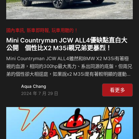
國內車訊
新車即時報
玩車用聽的！
Mini Countryman JCW ALL4優缺點直白大
公開 個性比X2 M35i親兄弟更暴烈！
Mini Countryman JCW ALL4雖然和BMW X2 M35i有著極
親的血源，相同的300hp最大馬力、系出同源的底盤，但兩兄
弟的個性卻大相逕庭，如果說x2 M35i是有著較明顯的運動性
格，那Countryman JCW ALL4則擁有更強烈的運動風格，甚
Aqua Chang
至動力操控上還帶點暴烈特性，它怎麼個兇猛法？來聽麥克和
看更多
2024 年 7 月 29 日
島叔怎麼說？ 相關新聞：