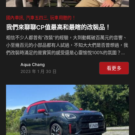
國內車訊
汽車五四三
玩車用聽的！
我們來聊聊CP值最高和最瞎的改裝品！
相信不少人都曾有”改裝”的經驗，大到動輒破百萬元的音響、
小至幾百元的小部品都有人試過，不知大大們是否曾想過，我
們改裝時滿足的是實質的感受還是心靈愉悅100%的氛圍？相
信者各有擁護者，不過今天我們要聊的是哪些部品讓你花了錢
Aqua Chang
有實質體感回饋、而哪些又是屬於心靈愉悅100%的改裝品？
看更多
2023 年 1 月 30 日
來聽島叔、豪哥和小奕怎麼說？