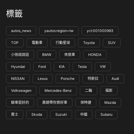
標籤
autos_news
yautos:region=tw
yct:001000993
TOP
電動車
行動星球
Toyota
SUV
小徐說說話
BMW
休旅車
HONDA
Hyundai
Ford
KIA
Tesla
VW
NISSAN
Lexus
Porsche
特斯拉
Audi
Volkswagen
Mercedes-Benz
二輪
福斯
聊車挺好的
黃總帶你買好車
保時捷
Mazda
賓士
Skoda
Suzuki
中國
Subaru