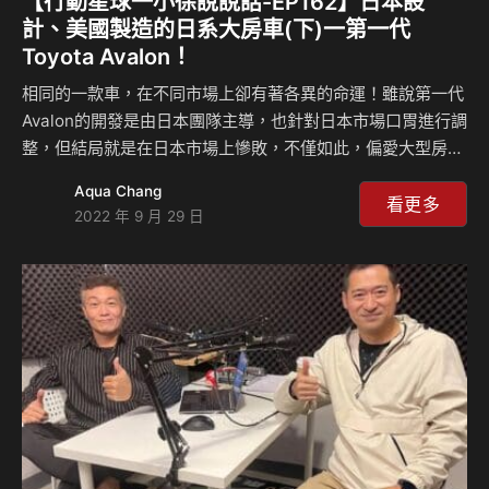
【行動星球⼀小徐說說話-EP162】日本設
計、美國製造的日系大房車(下)⼀第一代
Toyota Avalon！
相同的一款車，在不同市場上卻有著各異的命運！雖說第一代
Avalon的開發是由日本團隊主導，也針對日本市場口胃進行調
整，但結局就是在日本市場上慘敗，不僅如此，偏愛大型房車
的澳洲市場也不買帳，只有北美市場銷量還不錯。至於台灣，
Aqua Chang
雖說Avalon一開始打著豪華大型房車的形象，銷售還算順利，
看更多
2022 年 9 月 29 日
但隨著大魔王A32 Cefiro的到來，Avalon銷量每況愈下…。一
起來聽Celsior科普老車的故事！