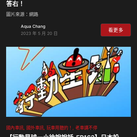
答右！
圖片來源：網路
Aqua Chang
看更多
2023 年 5 月 20 日
國內車訊
國外車訊
玩車用聽的！
老車講不停