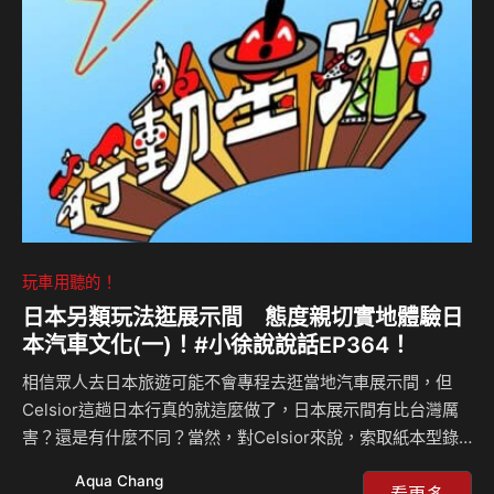
provided by SoundOn
玩車用聽的！
日本另類玩法逛展示間 態度親切實地體驗日
本汽車文化(一)！#小徐說說話EP364！
相信眾人去日本旅遊可能不會專程去逛當地汽車展示間，但
Celsior這趟日本行真的就這麼做了，日本展示間有比台灣厲
害？還是有什麼不同？當然，對Celsior來說，索取紙本型錄
亦是任務之一，對於這類的”目錄客”，展間服務人員態度仍相
Aqua Chang
當親切。在穿梭展間時Celsior又遇到哪些故事？此次專題分