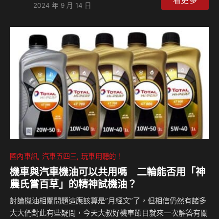
看更多
2024 年 9 月 14 日
三集，一起來聽當事人娓娓道來！ CELSIORS Youtube頻
道：https://www.youtube.com/channel/UCo3IxZ-
cdzucOFOOY3CBe1w⁠ — Hosting provided by SoundOn
國內車訊
汽車五四三
玩車用聽的！
機車與汽車機油可以共用嗎 二輪能否用「神
農氏嘗百草」的精神試機油？
討論機油相關問題這應該算是”月經文”了，但相信仍然有諸多
大大們對此有些疑問，今天大叔好機車節目就來一次解答有關