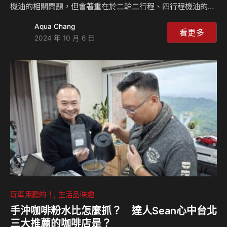
機油的相關問題，但會著重在於二輪二行程、四行程機油的討
論！相信在網路討論區不少人曾表述自家的小白牌綿羊是加汽
Aqua Chang
車使用剩下的機油，這樣的舉動是OK的嗎？檔車用的機油和
看更多
2024 年 10 月 6 日
速克達不同？另外，如果自家二輪想用「神農氏嘗百草」的精
神試機油要注意哪些問題？本集由Seven和島叔一起來解答這
些問題！ 相關新聞：
玩車用聽的！
生活品味趣
手沖咖啡粉水比怎麼抓？ 達人Sean心中台北
三大推薦的咖啡店是？