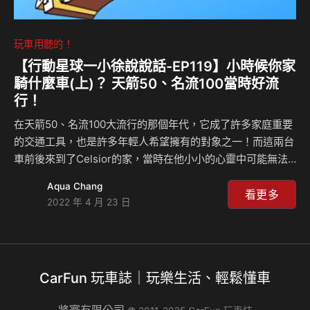
玩車用聽的！
【行動星球⼀小徐說說話-EP119】小時候你家
騎什麼車(上)？ 天箭50、名流100當時好流
行！
在天箭50、名流100大流行的那個年代，它成了許多家庭重要
的交通工具，也是許多年輕人希望擁有的對象之一！而這兩台
車前後來到了Celsior的家，當時在他小小的心靈中可能無法
理解什麼是騎乘感受，但在小孩的眼中，這兩款車帶給它什麼
Aqua Chang
感覺？大大們是否有勾起你年輕、小時候和機車的回憶？小編
看更多
2022 年 4 月 23 日
有，因為小編在剛拿到駕照的年紀就曾擁有過名流100……。
CarFun 玩車誌｜玩樂生活、輕鬆懂車