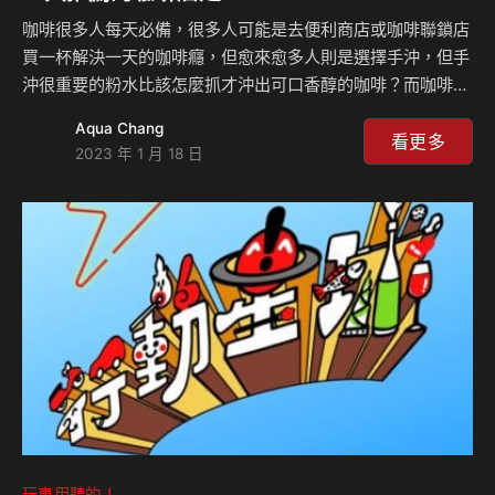
咖啡很多人每天必備，很多人可能是去便利商店或咖啡聯鎖店
買一杯解決一天的咖啡癮，但愈來愈多人則是選擇手沖，但手
沖很重要的粉水比該怎麼抓才沖出可口香醇的咖啡？而咖啡的
一些眉角大大們都注意到了嗎？另外，11OZ咖啡Sean的心中
Aqua Chang
認為台北前三大的咖啡店是哪幾間？理由是？ Coffee To：
看更多
2023 年 1 月 18 日
https://www.facebook.com/COFFEETO.TW/ Cama豆留文
青：https://www.facebook.com/sy.camacoffeeroasters/
%ARABICA台北象山店：台北市信義區信義路五段150巷22弄
65號（台北信義區象山入口處）
玩車用聽的！