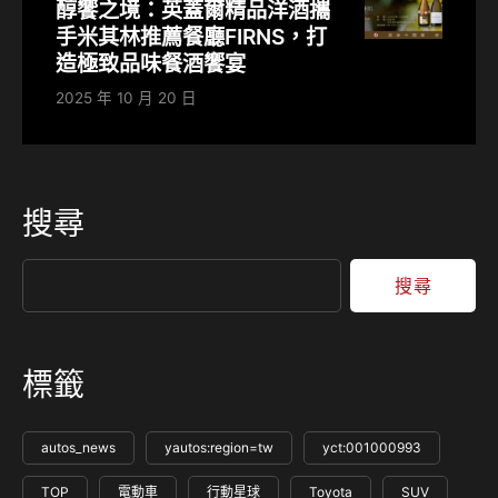
醇饗之境：英蓋爾精品洋酒攜
手米其林推薦餐廳FIRNS，打
造極致品味餐酒饗宴
2025 年 10 月 20 日
搜尋
搜尋
標籤
autos_news
yautos:region=tw
yct:001000993
TOP
電動車
行動星球
Toyota
SUV