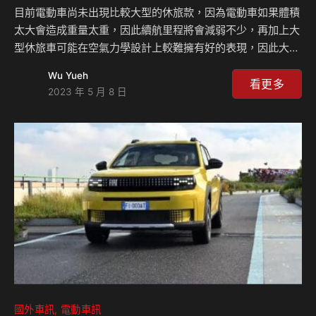
目前電動車尚未出現比較大型的休旅款，因為電動車如果體積
太大會造成重量太重，因此續航里程將會減弱不少，再加上大
型休旅車可能在空氣力學設計上較難擁有好的表現，因此大部
分的車廠目前都還是以較小型的車輛為主，而Kia EV9的出現
Wu Yueh
讓大家驚艷，三排座的純電休旅車款可以如此精美又實用，現
看更多
2023 年 5 月 8 日
在福特也表示他們即將推出類似的產品，與Kia EV9共同競爭
這塊市場。 目前福特已經證實了他們即將打在一輛三排座電
動休旅車的計畫，其規格將會在Mustang Mach-E之上，而
根據外媒表示這是在2023年第一季財報發佈之後，品牌執行
長親自公布的計畫，他們認為在兩排座椅的跨界車款市場已經
相當飽和，而如果做出差異化的產品，例…
國外車訊
電動車訊