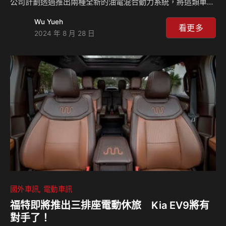
公司計劃透過推出兩種全新的油電混合動力系統，將這類車型
的供應範圍擴展至全球市場，並將該技術導入其高端品牌
Wu Yueh
Genesis，這是現代應對市場變化的重要戰略，未來也將提高
看更多
2024 年 8 月 28 日
油電動力車款的銷售量，並且到2030年將全球銷售量提高
30%之多。 在電動車市場需求增速放緩的狀況下，韓國
Hyundai現代汽車選擇加強油電混合動力技術的開發與推廣，
該公司認為，雖然電動車在環保方面具有明顯優勢，但在基礎
設施尚不完善的市場中，油電動力車更能滿足消費者的需求，
油電動力系統不僅在油耗和排放方面表現出色，還能夠…
國外車訊
電動車訊
福特即將推出三排座電動休旅 Kia EV9將有
對手了！