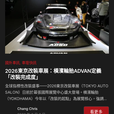
Exploration Agency）策畫的「日本太空產業」主題展區中
設置展位，展出兩款第二代月球探測車概念輪胎，相較去年版
本重量更輕，適用於中小型月球車。…
國外車訊
車壇快訊
2026東京改裝車展：橫濱輪胎ADVAN定義
「改裝完成度」
全球指標性改裝盛事——2026東京改裝車展（TOKYO AUTO
SALON）日前於幕張國際展覽中心盛大登場。橫濱輪胎
（YOKOHAMA）今年以「改裝的起點」為展覽核心，強調輪
胎並非改裝的最後配件，而是決定車輛性能設定能否完美發揮
Chang Chris
的關鍵。透過一系列ADVAN性能產品與多款指標性改裝實車
看更多