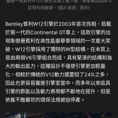
最後一具賓利W12引擎在克魯工廠下線，象徵著該品牌12
缸時代的結束。(圖片來源：賓利)
Bentley賓利W12引擎於2003年首次亮相，搭載
於第一代的Continental GT車上，這款引擎的出
現象徵著賓利在高性能豪華車領域的一次重大突
破，W12引擎採用了獨特的W型結構，在本質上
是由兩個V6引擎組合而成，具有緊湊的結構和強
大的輸出能力，這種設計不僅使引擎更加輕量
化，相較於傳統的V12動力還要短了24%之多，
因此也更容易塞進引擎室當中，而多年以來這具
引擎的節能以及動力表現都不斷地在提升，但是
依舊不敵嚴苛的環保法規被迫停產。