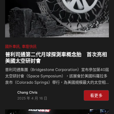
裝才讓這輛車與去…
國外車訊
車壇快訊
普利司通第二代月球探測車概念胎 首次亮相
美國太空研討會
普利司通集團（Bridgestone Corporation）宣布參加第40屆
太空研討會（Space Symposium），該展會於美國科羅拉多
泉市（Colorado Springs）舉行，為美國規模最大的太空相
關研討會。 普利司通輪胎自2019年起投入月球探測車專用輪
Chang Chris
胎的研發，展現品牌不斷挑戰極限、追求卓越的精神，並加速
看更多
2025 年 4 月 16 日
推動各項共創計畫。在本屆研討會中，普利司通輪胎將於日本
宇宙航空研究開發機構（JAXA, Japan Aerospace