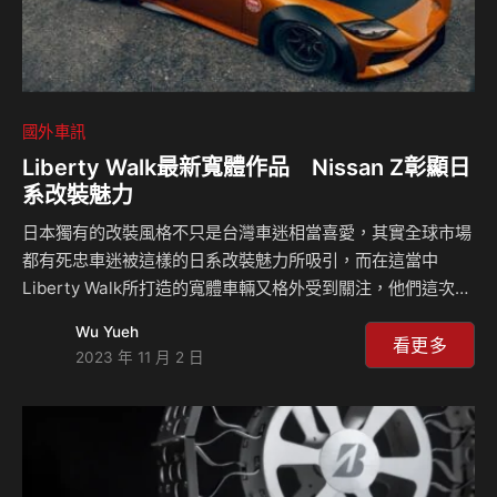
國外車訊
Liberty Walk最新寬體作品 Nissan Z彰顯日
系改裝魅力
日本獨有的改裝風格不只是台灣車迷相當喜愛，其實全球市場
都有死忠車迷被這樣的日系改裝魅力所吸引，而在這當中
Liberty Walk所打造的寬體車輛又格外受到關注，他們這次將
優異的改裝手法帶到了Nissan最新世代的Z跑車身上，在整輛
Wu Yueh
車的外觀受到重新設計之後，Nissan Z瞬間轉變成為一輛帶有
看更多
2023 年 11 月 2 日
70年代復古經典元素的車輛。 其實關於Nissan Z跑車的改裝
已經在車壇上出現多次，不過Liberty Walk的魔力讓許多粉絲
癡癡等待著，現在他們已經正式推出這個改裝套件，但其實早
在今年5月的時候就已經在進行相關的外觀改裝計畫，只不過
第一輛實際改好的車在幾天前才完成，經過了這麼長時間的改