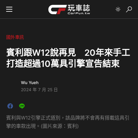
國外車訊
賓利跟W12說再見 20年來手工
打造超過10萬具引擎宣告結束
Wu Yueh
2024 年 7 月 25 日
賓利與W12引擎正式道別，該品牌將不會再有搭載這具引
擎的車款出現。(圖片來源：賓利)