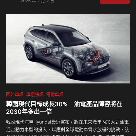
2026 年 2 月 2 日
展示，橫濱輪胎再次向全球車迷展現其深耕性能改裝市場的霸
主實力。 ADVAN性能核心：從街道到賽道的改裝邏輯 橫濱輪
胎在此次車展中，透過ADVAN系列產品完整呈現了從日常駕
駛到極限操駕的配置邏輯。針對性能改裝愛好者，現場展出了
賽道與街道並重的ADVAN Neova AD09，以及專為賽道設
計、卻可合法於一般道路使用…
國外車訊
車壇快訊
電動車訊
韓國現代目標成長30% 油電產品陣容將在
2030年多出一倍
韓國現代汽車Hyundai最近宣布，將在未來幾年內加大對油電
混合動力車型的投入，以應對全球電動車需求放緩的挑戰，該