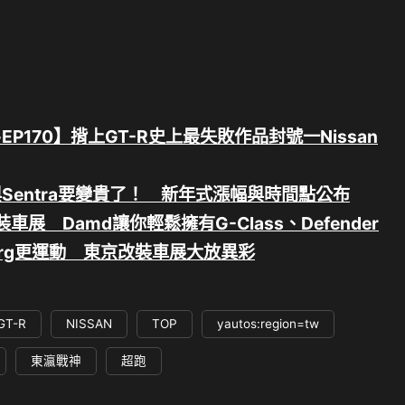
P170】揹上GT-R史上最失敗作品封號⼀Nissan
icks與Sentra要變貴了！ 新年式漲幅與時間點公布
車展 Damd讓你輕鬆擁有G-Class、Defender
Levorg更運動 東京改裝車展大放異彩
GT-R
NISSAN
TOP
yautos:region=tw
東瀛戰神
超跑