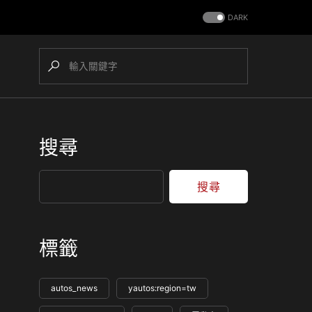
DARK
搜尋
搜尋
標籤
autos_news
yautos:region=tw