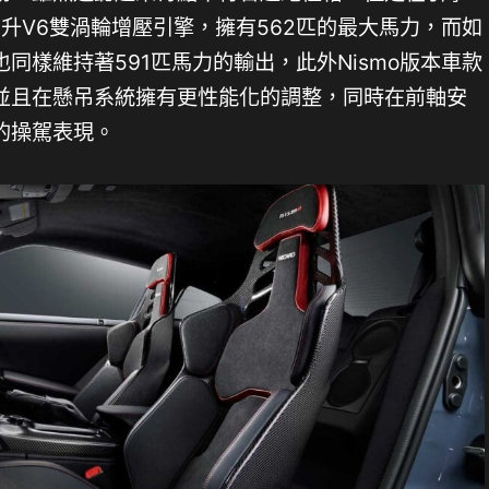
8升V6雙渦輪增壓引擎，擁有562匹的最大馬力，而如
也同樣維持著591匹馬力的輸出，此外Nismo版本車款
並且在懸吊系統擁有更性能化的調整，同時在前軸安
的操駕表現。