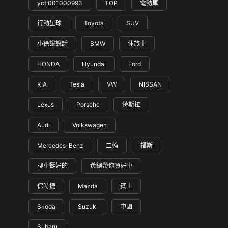
yct:001000993
TOP
電動車
行動星球
Toyota
SUV
小徐說說話
BMW
休旅車
HONDA
Hyundai
Ford
KIA
Tesla
VW
NISSAN
Lexus
Porsche
特斯拉
Audi
Volkswagen
Mercedes-Benz
二輪
福斯
聊車挺好的
黃總帶你買好車
保時捷
Mazda
賓士
Skoda
Suzuki
中國
Subaru