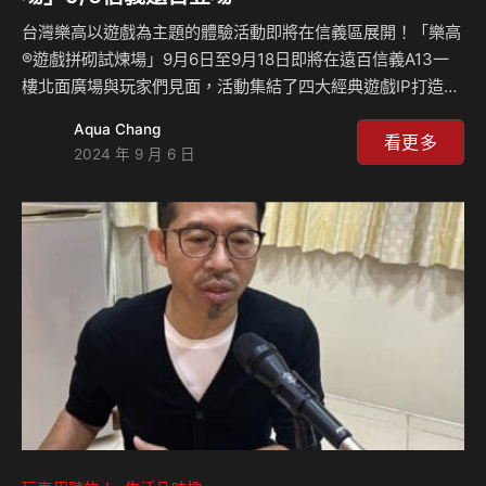
台灣樂高以遊戲為主題的體驗活動即將在信義區展開！「樂高
®遊戲拼砌試煉場」9月6日至9月18日即將在遠百信義A13一
樓北面廣場與玩家們見面，活動集結了四大經典遊戲IP打造多
款互動體驗及積木拼砌關卡，邀請熱愛電玩的玩家們一同在樂
Aqua Chang
高遊戲世界裡過關斬將。現場除了闖關遊戲體驗活動外更推出
看更多
2024 年 9 月 6 日
打卡贈禮，闖關成功集滿三個章的玩家，更可參加趣味抽獎環
節，有機會將限定消費滿額贈禮帶回家，讓樂高®帶領大家一
起用積木顆粒呈現出虛擬遊戲中的經典角色場景，創造專屬於
自己的遊戲王國！ 集結四大經典遊戲IP打造互動體驗關卡 樂
高®一直以發揮自我創意、不為想像力設限為宗旨，今年的遊
戲主題體驗活動「樂高®遊戲拼砌試煉場」也以You…