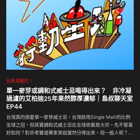
玩車用聽的！
單一麥芽或調和式威士忌喝得出來？ 非冷凝
過濾的艾柏迪25年果然醇厚濃郁｜島叔聊天室
EP44
台灣真的很愛單一麥芽威士忌，台灣飲用Single Malt的比例
全球之冠，但其實調和式威士忌在全球依舊是大宗。先不管喜
好如何？對非老饕或專家來說當然分得出來，但一般人呢？另