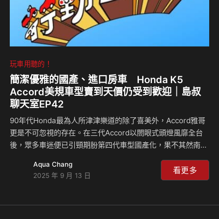
玩車用聽的！
簡潔優雅的國產、進口房車 Honda K5
Accord美規車型賣到天價仍受到歡迎｜島叔
聊天室EP42
90年代Honda最為人所津津樂道的除了喜美外，Accord雅哥
更是不可忽視的存在。在三代Accord以閤眼式頭燈風靡全台
後，眾多車迷便已引頸期朌第四代車型國產化，果不其然南陽
順應民意了，但卻是國產/進口車型併賣的方式進行，美規車
Aqua Chang
型除了排氣量多200c.c.外，還有Coupe、Wagon車型可選
看更多
2025 年 9 月 13 日
擇，甚至頂級款有著近130萬的天價，氣依舊不減，直至今
日，美規車型仍是眾玩家的首選。還記得這段故事嗎？一起來
回憶吧！ #行動星球 #島叔聊天室 #Accord #四代Accord #
四代雅哥 #雅哥 #雙A臂 #房車 #Wagon #Celsior #島耕作 —