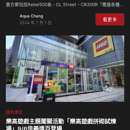
惠方案包括Rebel500系、CL Street、CB300R「應援各種想
像」、CB750 Hornet「輕預算 輕鬆就能帥」、CRF300
Aqua Chang
RALLY「抓住飛越的精彩」、全車系「試乘騎機大放送」，讓
看更多
2024 年 7 月 1 日
所有顧客以最優惠的價格擁有夢寐以求的車款，在這個夏季共
同享受Honda Motorcycle的熱血魅力及完善的服務，體驗二
輪生活的騎乘樂趣。 為了鼓勵所有獨具一格的顧客加入二輪
生活的行列，推出「應援各種想像」專案，訂購桀驁不馴的
Rebel500以及簡單純粹的CL STREET還有復…
國內車訊
樂高遊戲主題闖關活動「樂高遊戲拼砌試煉
場」9/6信義遠百登場