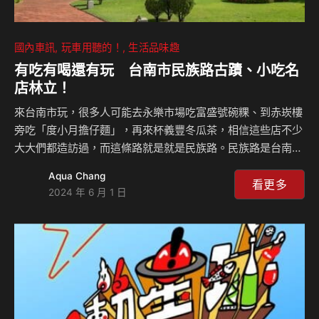
國內車訊
玩車用聽的！
生活品味趣
有吃有喝還有玩 台南市民族路古蹟、小吃名
店林立！
來台南市玩，很多人可能去永樂市場吃富盛號碗粿、到赤崁樓
旁吃「度小月擔仔麵」，再來杯義豐冬瓜茶，相信這些店不少
大大們都造訪過，而這條路就是就是民族路。民族路是台南市
歷史悠久的道路，因為緊臨火車站、接壤3C名街北門路，同
Aqua Chang
時也有著台南市第一家新光三越(中山店)，因此它可說是集復
看更多
2024 年 6 月 1 日
古與現代於一身。你來過民族路嗎？這條路上的名店有遺漏
嗎？一起隨著Celsior來場民族路之旅！ CELSIORS Youtube
頻道：https://www.youtube.com/channel/UCo3IxZ-
cdzucOFOOY3CBe1w⁠ 相關新聞：