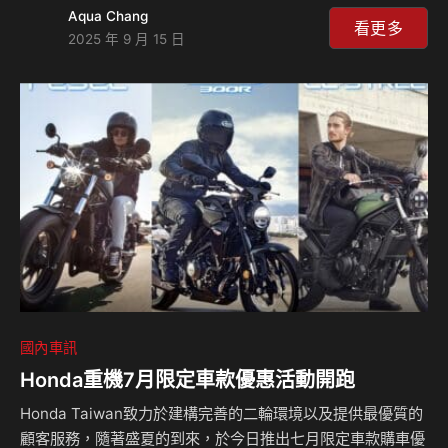
外，我們所接觸的威士忌只有雪莉或波本兩種熟成桶或桶？創
Aqua Chang
意無限的現今有哪些創新的作法。當然，本集的另一個重點就
看更多
2025 年 9 月 15 日
是品飲艾柏迪21年和以「非冷凝過濾」製程製造的25年這只
大魔王，為什麼要這麼做？有什麼特色？一起來感受品酒的美
好與相關知識！ #行動星球 #島叔聊天室 #島耕作 #威士忌
#Whisky #Aberfeldy #艾柏迪21年威士忌 #艾柏迪25年威士
忌 #Highland #高地 #Speyside #斯貝塞 #艾雷島…
國內車訊
Honda重機7月限定車款優惠活動開跑
Honda Taiwan致力於建構完善的二輪環境以及提供最優質的
顧客服務，隨著盛夏的到來，於今日推出七月限定車款購車優