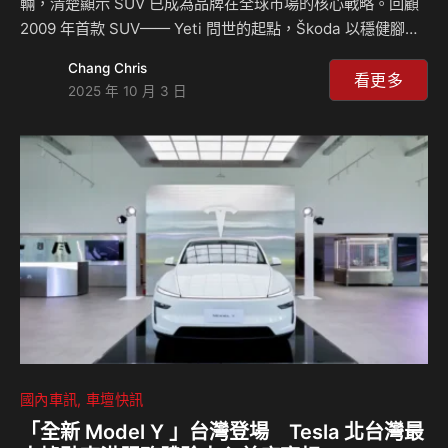
輛，清楚顯示 SUV 已成為品牌在全球市場的核心戰略。回顧
2009 年首款 SUV—— Yeti 問世的起點，Škoda 以穩健腳步
拓展產品線，如今已形成涵蓋 Kamiq、Karoq、Kodiaq 與純
Chang Chris
電 Elroq、Enyaq 在內的完整 SUV 家族，從都會跨界、家庭
看更多
2025 年 10 月 3 日
七人座到新能源等多元選擇，為不同生活型態提供更貼近需求
的解決方案。 全球 SUV 版圖持續壯大 近年來 SUV 的需求快
速向上，亦帶動 Škoda 在全球銷售結構的轉變。2025 年上半
年，SUV 佔品牌總交車量已超過一半，來到 55% 的比重。
Ko…
國內車訊
車壇快訊
「全新 Model Y 」台灣登場 Tesla 北台灣最