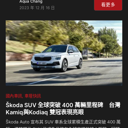
Aqua Chang
以及油電複合動力車 COROLLA CROSS GR SPORT 兩款
看更多
2023 年 12 月 16 日
車。敬邀民眾親臨現場體驗TOYOTA 新能源車款的迷人魅
力。 TOYOTA全球電動化車輛戰略 身為電動車研發的先驅
者，TOYOTA 自 1992 年即成立電動車開發部門，為了實現地
球永續發展的目標，致力於開發包含 BEV(Battery Elec…
國內車訊
車壇快訊
Škoda SUV 全球突破 400 萬輛里程碑 台灣
Kamiq與Kodiaq 雙冠表現亮眼
Škoda Auto 宣布其 SUV 車系全球累積生產正式突破 400 萬