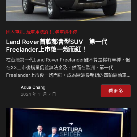
國內車訊
玩車用聽的！
老車講不停
Land Rover首款都會型SUV 第一代
Freelander上市後一炮而紅！
在台灣第一代Land Rover Freelander雖不算是稀有車種，但
在X3上市後銷量仍並無法企及，然而在歐洲，第一代
Freelander上市後一炮而紅，成為歐洲最暢銷的四輪驅動車
型，在其9年間共售出了超過 540,000 輛。一開始它僅有1.8
Aqua Chang
升手排車型，因此在台灣銷量不太理想，在2.5升V6自排車型
看更多
2024 年 11 月 7 日
上市後，總代理迅速引進販售，本地銷量才逐漸拓展。它還有
哪些故事？來聽Celsior怎麼說？ CELSIORS Youtube頻道：
https://www.youtube.com/@CELSIORS 相關新聞：