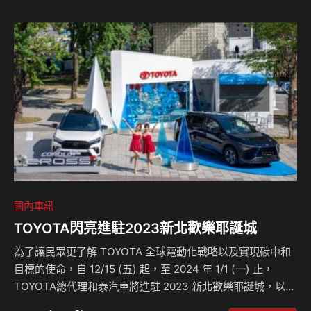
格外觀，結合19吋鑄造鋁合金輪圈與搭載雙出黑色高光澤尾飾
管RS 跑車排氣系統，強化整體氣勢張力；並提供神秘黑、勁
馳綠及蒼鷹灰三種車色選擇。車室座艙呼應外觀風格，以綴有
紅色或綠色縫線的Alcantara 方向盤、…
國內車訊
TOYOTA閃亮進駐2023新北歡樂耶誕城
為了讓民眾更了解 TOYOTA 全球電動化戰略以及實現碳中和
目標的使命，自 12/15 (五) 起，至 2024 年 1/1 (一) 止，
TOYOTA總代理和泰汽車將進駐 2023 新北歡樂耶誕城，以
「Better City Better Life」為設計主軸，展出純電車 bZ4X