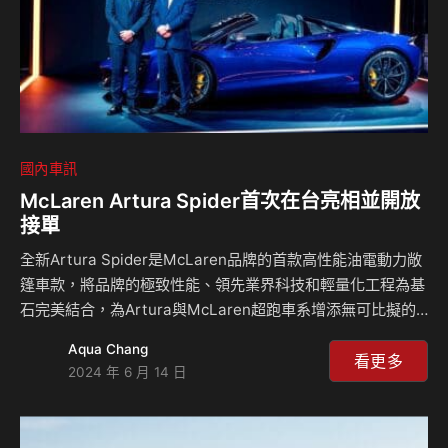
國內車訊
McLaren Artura Spider首次在台亮相並開放
接單
全新Artura Spider是McLaren品牌的首款高性能油電動力敞
篷車款，將品牌的極致性能、領先業界科技和輕量化工程為基
石完美結合，為Artura與McLaren超跑車系增添無可比擬的
嶄新層次。Artura Spider不僅僅是一台超跑更代表著科技、
Aqua Chang
藝術與感官的融合，為駕駛者提供前所未有的開放駕馭。
看更多
2024 年 6 月 14 日
Artura雙車型展演 此次首次共同展演 Artura Spider 和
Coupe 車型，營造截然不同的風格氛圍，體驗兩款油電動力
超跑的非凡魅力。Artura 系列車型經過全面優化，MY25