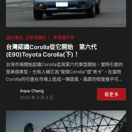
國內車訊
玩車用聽的！
老車講不停
台灣認識Corolla從它開始 第六代
(E90)Toyota Corolla(下)！
台灣市場開始認識Corolla從其第六代車型開始，當時引進的
是美規車型，也有人稱它為”俊傑Corolla”或”老卡”，在當時
Corolla的引進在市場上造成一陣旋風，風靡的程度幾乎可說
是大街小巷都看得到！若說它是時代的經典一點也不為過，而
Aqua Chang
其可靠耐用的形象亦深植人心，直到現在路上仍可看見它的蹤
看更多
2023 年 3 月 2 日
影。這次，我們用兩集的篇幅來好好介紹這款令人懷念的好
車！ CELSIORS Youtube頻道：
https://www.youtube.com/channel/UCo3IxZ-
cdzucOFOOY3CBe1w