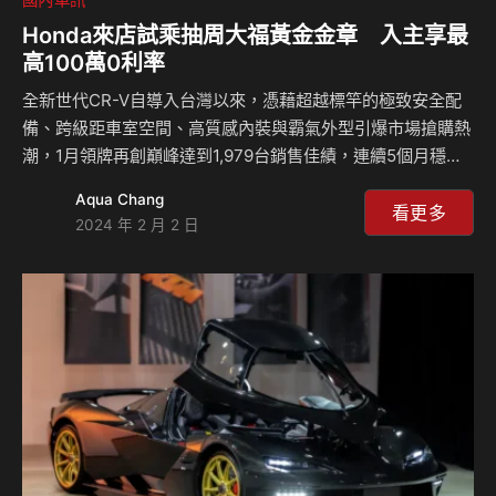
Honda來店試乘抽周大福黃金金章 入主享最
高100萬0利率
全新世代CR-V自導入台灣以來，憑藉超越標竿的極致安全配
備、跨級距車室空間、高質感內裝與霸氣外型引爆市場搶購熱
潮，1月領牌再創巔峰達到1,979台銷售佳績，連續5個月穩坐
「國產中型SUV銷售No.1」寶座，展現CR-V全面壓倒性的強
Aqua Chang
勢產品力與無可撼動的銷售霸主地位。 為感謝消費者長久
看更多
2024 年 2 月 2 日
以來的支持，Honda Taiwan即日起至2月29日止，限時推出
開駛好運勢活動，全車系來店試乘送南投求財聖地神廟「招財
開運錢母」，再週週抽「周大福平安健康招財貓黃金金章」開
運好禮，讓您新春好運不斷。歡迎消費者即刻至全國Honda
Cars試駕體驗或至官網了解Honda車款的獨…