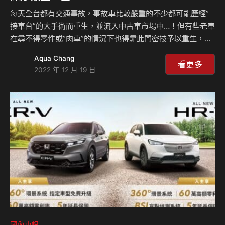
每天全台都有交通事故，事故車比較嚴重的不少都可能歷經”
接車台”的大手術而重生，並流入中古車市場中…！但有些老車
在尋不得零件或”肉車”的情況下也得靠此門密技予以重生，但
一輛接得完美、天衣無縫的事故車要靠師傅多年累積的深厚功
Aqua Chang
力及美感。本集來賓、修車達人小奕揭露”接車台”不為人知的
看更多
2022 年 12 月 19 日
暗黑秘技，一起來聽小奕怎麼說？ ParkFix帕克修車粉絲團：
https://www.facebook.com/ParkFix/ 臺北福誠汽車、鑫鼎
汽車： https://bmw-bmw-mini-benz-
mahindra.business.site/
國內車訊