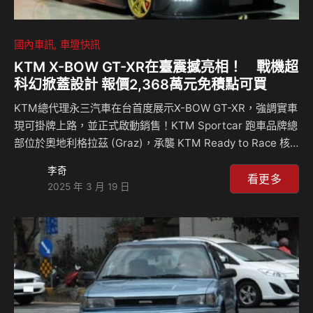
國內車訊
車壇快訊
KTM X-BOW GT-XR在臺震撼亮相！ 戰機超
科幻掀蓋設計 報價2,368萬元免積點可買
KTM總代理永三汽車在台首度展示X-BOW GT-XR，強調實車
現可掛牌上路，並正式啟動銷售！KTM Sportcar 跑車品牌總
部位於奧地利格拉茲 (Graz)，承襲 KTM Ready to Race 核
心信念，將深厚賽事經驗與競技熱忱延伸至四輪市場，攜手業
李奇
界頂尖技術夥伴開發限量生產的 X-BOW 車型。 該廠自 2008
看更多
2025 年 3 月 19 日
年以來推出 X-BOW R、RR、GT、GT4、GTX 以及 GT2 等
版本後，積極投入汽車賽事並收穫出色成績，而最新的道路版
本 X-BOW GT-XR則延續來自 LMP、GT 賽事組別競技風
格，大量轉植 X-BOW GT2 車輛設定，同時經工程團隊專屬
調校、並完成數千…