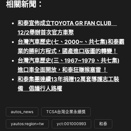
相關新聞：
和泰宣佈成立TOYOTA GR FAN CLUB
12/2舉辦首次官方車聚
台灣汽車歷史(七、2000~、共七集)和泰霸
業的勝利方程式，國產進口版圖的轉變！
台灣汽車歷史(三、1967~1979、共七集)
進口車全面開放，和泰狂賺猴塞雷 ！
和泰集團連續13年捐贈12萬套導護志工裝
備 倡議行人路權
autos_news
TCSA台灣企業永續獎
yautos:region=tw
yct:001000993
和泰