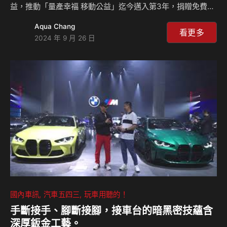
益，推動「量產幸福 移動公益」迄今邁入第3年，捐贈免費
yoxi計程車資源提供交通接駁服務；這次也透過TOYOTA冠名
Aqua Chang
贊助的音樂劇《搖滾教室》活動，邀請麥當勞叔叔之家慈善基
看更多
2024 年 9 月 26 日
金會到場觀劇，期望藉由音樂劇中的生命故事，為需要幫助的
族群傳遞正面且堅定的力量。 根據衛福部統計，臺灣每年有
約24萬名19歲以下的孩子因癌症、心臟病、罕見疾病需要就
醫治療，許多疾病需要長期抗戰，這不僅是身體上的挑戰、更
是心靈的考驗，漫長的就醫路途、交通住宿的支出，給病童家
庭們帶來更大的壓力；透過免費…
國內車訊
汽車五四三
玩車用聽的！
手斷接手、腳斷接腳，接車台的暗黑密技蘊含
深厚鈑金工藝。