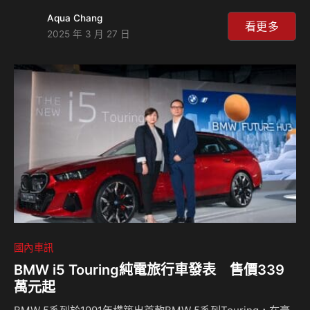
而紅，而其經典slogan「No Boundaries」更是掀起一陣Off-
Aqua Chang
Road風潮。在Escape十餘載的產品壽命裡，不僅外型歷經數
看更多
2025 年 3 月 27 日
次更動，動力亦在產品中期時進行調整。本專題共分上下兩
集，本集先從進口版及產版開始說起，下集則專注中、後期的
故事，來聽小徐怎麼說？ CELSIORS Youtube頻
道：⁠https://www.youtube.com/@CELSIORS 相關新聞：
國內車訊
BMW i5 Touring純電旅行車發表 售價339
萬元起