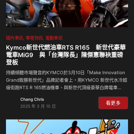
國內車訊
車壇快訊
電動車訊
Kymco新世代燃油車RTS R165 新世代豪華
電車MiG9 與「台灣隊長」陳傑憲聯袂重磅
登板
持續傾聽市場聲音的KYMCO於3月10日「Make Innovation
Grand致勝新世代」品牌記者會上，用KYMCO 新世代水冷超
級街跑RTS R 165燃油機車、與新世代頂級豪華白牌電車
Ionex MiG 9，結合「新世代」運動Icon世界冠軍MVP「台灣
Chang Chris
隊長」陳傑憲，以勇往直前、無懼挑戰的精神，致力重新定義
看更多
2025 年 3 月 10 日
未來KYMCO「油電並重」的「致勝新世代」。 光陽集團董事
長柯勝峯表示：「Ionex『致勝新世代』MiG 9旗艦電動車，
以『新世代』電車的姿態，展現KYMCO對極致性能、獨特設
計、駕馭快感的終極追求。KYMCO『致勝新世代』RTS R