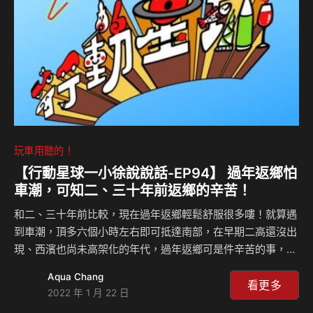
165，以『新世代』油車的氣勢，引領RTS 1…
玩車用聽的！
【行動星球⼀小徐說說話-EP94】 過年返鄉怕
車潮，可知二、三十年前返鄉的辛苦！
和二、三十年前比較，現在過年返鄉輕鬆舒服很多嘍！就算遇
到車潮，頂多六個小時左右即可抵達南部，在早期二高還沒出
現、西濱也尚未高架化的年代，過年返鄉可是件辛苦的事，不
是走一高，不然就是台1線，那所花費的時間可是現在所無法
Aqua Chang
想像，就算你想進休息站上廁所、吃個飯也都有難度，資深、
看更多
2022 年 1 月 22 日
年輕大大們一同來回味、感受當年那個返鄉一趟要10幾個小時