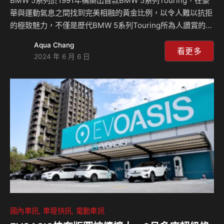
BMW 5系列於1991年構築出首款BMW 5系列Touring，在豪
華與運動氣息之間找到完美相融的黃金比例，以令人難以抗拒
的極致魅力，不僅是歷代BMW 5系列Touring所為人讚賞的精
髓，更是BMW Touring旅行車家族令人著迷的風情萬種，在
Aqua Chang
全球創下超過125萬輛的驚人銷售成績。全新首創BMW i5
看更多
2024 年 6 月 6 日
Touring純電豪華旅行車描繪出俐落精實的線條，將新世代設
計語彙重新解構，奠基於新世代BMW 5系列之上更添流線修
長與優雅的無比特質，車長較上一代增加了97mm達到
5,060mm，車寬與車高均有微幅成長，結合「i」字樣專屬飾
徽雙腎型水箱護罩、全新BMW飾光水箱護罩與大幅提升科技
氣息的光型…
國內車訊
車壇快訊
電動車訊