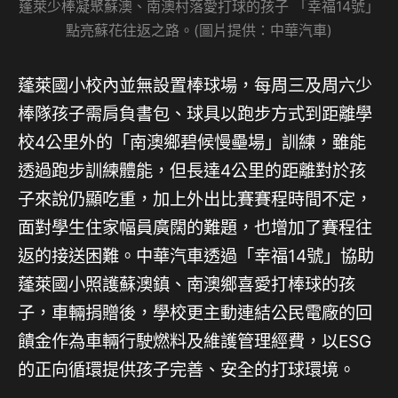
蓬萊少棒凝聚蘇澳、南澳村落愛打球的孩子 「幸福14號」
點亮蘇花往返之路。(圖片提供：中華汽車)
蓬萊國小校內並無設置棒球場，每周三及周六少
棒隊孩子需肩負書包、球具以跑步方式到距離學
校4公里外的「南澳鄉碧候慢壘場」訓練，雖能
透過跑步訓練體能，但長達4公里的距離對於孩
子來說仍顯吃重，加上外出比賽賽程時間不定，
面對學生住家幅員廣闊的難題，也增加了賽程往
返的接送困難。中華汽車透過「幸福14號」協助
蓬萊國小照護蘇澳鎮、南澳鄉喜愛打棒球的孩
子，車輛捐贈後，學校更主動連結公民電廠的回
饋金作為車輛行駛燃料及維護管理經費，以ESG
的正向循環提供孩子完善、安全的打球環境。