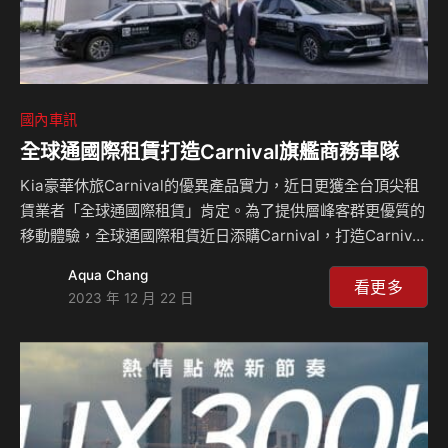
國內車訊
全球通國際租賃打造Carnival旗艦商務車隊
Kia豪華休旅Carnival的優異產品實力，近日更獲全台頂尖租
賃業者「全球通國際租賃」肯定。為了提供層峰客群更優質的
移動體驗，全球通國際租賃近日添購Carnival，打造Carnival
旗艦商務車隊服務，首批並已完成交車15台，後續將提供機
Aqua Chang
場、企業合作接送等VIP貴賓的尊榮出行體驗。 全球通國際租
看更多
2023 年 12 月 22 日
賃公司，在台灣租賃車業、企業長租車業務上深耕超過15年，
現擁有龐大派遣車隊並持續擴大營運，客戶囊括大型企業如竹
科、國營企業與政府單位等。更領先業界，率先透過平台整合
將派車服務數位化管控、收編全新進口車型及優質司機。今年
在疫情趨緩後，全球通國際集團更入主大型機場接送之行列，
三個月內便成為銀行指定客戶的…