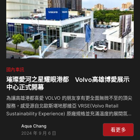
300h的熱情魅力。 宋念宇活力獻唱邀請大眾一同駕駛UX
Lexus首度跨界聯手全能創作歌手小宇 宋念宇，…
國內車訊
璀璨愛河之星耀眼港都 Volvo高雄博愛展示
中心正式開幕
為讓高雄港都喜愛 VOLVO 的朋友享有更全面無微不至的頂尖
服務，感受源自北歐斯堪地那維亞 VRSE(Volvo Retail
Sustainability Experience) 原廠規格並充滿溫度的展間氛
圍，VOLVO 凱銳汽車斥資兩億，重新打造高雄博愛展示暨服
Aqua Chang
務中心今日正式從「心」出發，呈現出耀眼丰采的愛河之星，
看更多
2024 年 9 月 6 日
用賓至如歸的呵護來滿足所有喜愛 VOLVO 的車迷朋友與車主