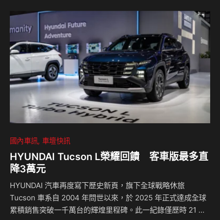
需求。 VOLVO 凱銳博愛展示暨服務中心座落臨近港都著名水
陸觀光景點─愛河之心，此一高雄最新的地標帶來便捷的交通
網絡與人潮。為讓蒞臨佳賓都能有如在家一般的舒適與自在，
總占地近 2000 平方公尺的新車展示中心特別重新規…
國內車訊
車壇快訊
HYUNDAI Tucson L榮耀回饋 客車版最多直
降3萬元
HYUNDAI 汽車再度寫下歷史新頁，旗下全球戰略休旅
Tucson 車系自 2004 年問世以來，於 2025 年正式達成全球
累積銷售突破一千萬台的輝煌里程碑。此一紀錄僅歷時 21 年