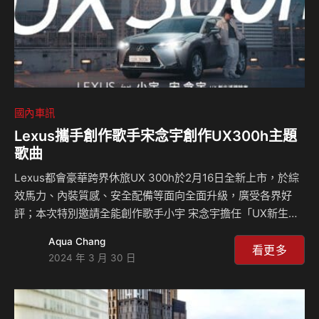
國內車訊
Lexus攜手創作歌手宋念宇創作UX300h主題
歌曲
Lexus都會豪華跨界休旅UX 300h於2月16日全新上市，於綜
效馬力、內裝質感、安全配備等面向全面升級，廣受各界好
評；本次特別邀請全能創作歌手小宇 宋念宇擔任「UX新生活
探險家」，為UX 300h創作一首活力動感的主題曲《UX熱情
Aqua Chang
點燃新節奏》，於3/29(五)正式上架Lexus 官方YouTube、
看更多
2024 年 3 月 30 日
Facebook、Instagram平台，邀請消費者與Lexus一同駕駛
UX 300h出發追尋內心渴望，熱情點燃新節奏！後續更將於
Lexus官方社群平台展開社群活動，期望更多人能體驗到UX