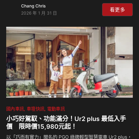
即達成，不僅大幅超越品牌經典房車 Elantra 與 Accent 分別
Chang Chris
耗時 24 年與 31 年的紀錄，更榮登 HYUNDAI 品牌史上「最
看更多
2026 年 1 月 31 日
速突破千萬全球銷售」的 SUV 車系代表作。 全新世代
Tucson 車系承襲千萬銷量所累積的市場信賴與產品實力，憑
藉前衛的 Sensuous Sportiness 設計語彙、先進油電動力科
技與同級領先的智慧安全系統，於 2023 至 2025 年間連續三
年穩居「全球最暢…
國內車訊
車壇快訊
電動車訊
小巧好駕馭、功能滿分！Ur2 plus 最低入手
價 限時價15,980元起！
以「巧而有實力」聞名的 PGO 綠牌輕型智慧電車 Ur2 plus，