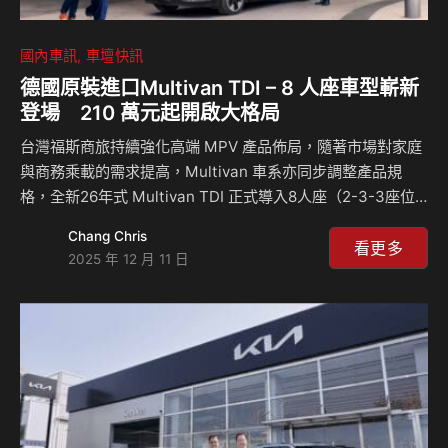
國內車訊
車壇快訊
德國原裝進口Multivan TDI – 8 人座車型嶄新
登場 210 萬元起開啟大格局
台灣福斯商旅持續強化高端 MPV 產品佈局，隨著市場對家庭
與商務乘載的需求提高，Multivan 車系亦同步調整產品規
格，全新26年式 Multivan TDI 正式導入8人座（2-3-3座位
配置），以全新座艙規格取代過往TDI車型 7 人座設定；
Chang Chris
Multivan Life及Style車型維持7人座配置，並更新對座模式
看更多
2025 年 12 月 11 日
選配規格，此外Multivan全車系的主動安全科技配備同步進
化，打造創新實用的7人及8人座MPV。 Multivan 車系承襲福
斯商旅新世代設計語彙，以俐落線條與現代化比例打造高度辨
識度的外型，自上市以來屢獲國際肯定，並於 2021 年榮獲紅
點設計大獎。台灣福斯商旅現擴大產品陣線…