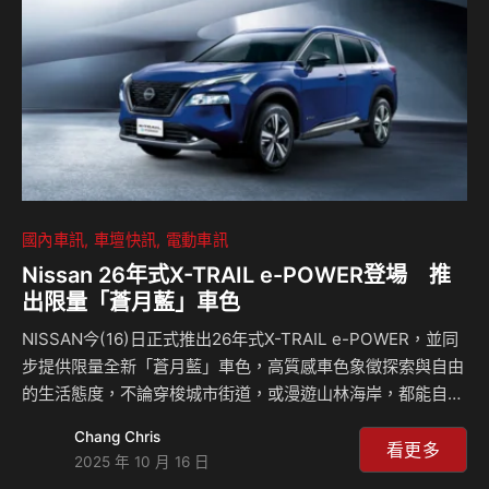
實獨…
國內車訊
車壇快訊
電動車訊
Nissan 26年式X-TRAIL e-POWER登場 推
出限量「蒼月藍」車色
NISSAN今(16)日正式推出26年式X-TRAIL e-POWER，並同
步提供限量全新「蒼月藍」車色，高質感車色象徵探索與自由
的生活態度，不論穿梭城市街道，或漫遊山林海岸，都能自在
馳騁探索，數量有限，售完為止。 為回饋消費者支持，本月
Chang Chris
購買X-TRAIL e-POWER可享有「價禮嗨 這次換NISSAN」限
看更多
2025 年 10 月 16 日
時購車優惠，包含超值價25年式129.8萬元起，26年式134.8