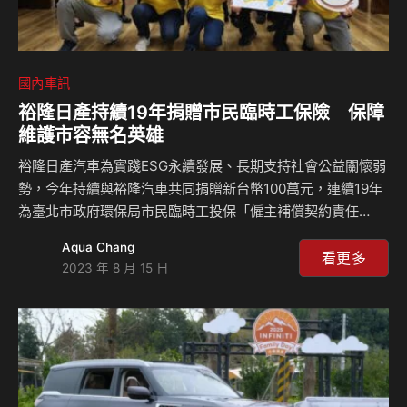
國內車訊
裕隆日產持續19年捐贈市民臨時工保險 保障
維護市容無名英雄
裕隆日產汽車為實踐ESG永續發展、長期支持社會公益關懷弱
勢，今年持續與裕隆汽車共同捐贈新台幣100萬元，連續19年
為臺北市政府環保局市民臨時工投保「僱主補償契約責任
險」，以實際行動感謝這群無名英雄的辛勞與付出，今(14)日
Aqua Chang
由台北市環保局吳盛忠局長代表受贈，透過這份關懷與心意，
看更多
2023 年 8 月 15 日
讓辛勤維護市容整潔的市民臨時工擁有多一重安心保障，在不
幸遭逢意外與急難時，能夠獲得實質資助，減輕家庭經濟重
擔。 裕隆日產於2003年10月成立，自2004年起長期與裕隆
汽車共同捐贈臺北市政府，助其充實環保局市民臨時工「僱主
補償契約責任險」保險費，以實際行動實踐ESG永續發展，累
計保障約3萬4千位臨時清潔工，理賠金額總計高達…