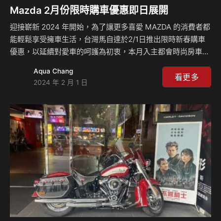
Mazda 2月份限時購車優惠即日展開
迎接嶄新 2024 年開始，為了讓更多喜愛 MAZDA 的消費者都
能輕鬆享受擁車生活，台灣馬自達於2/1日推出限時新春購車
優惠，以延續對愛車的呵護為初衷，本月入主都會時尚房車
MAZDA3 及都會跨界休旅 MAZDA CX-30 即享 5 年原廠保
Aqua Chang
固；針對飽受好評的旗艦七人座休旅 MAZDA CX-9 迎新回饋
看更多
2024 年 2 月 1 日
購車優惠再延續，推出原價 183.5 萬元的 MAZDA CX-9 25T
AWD Signature SE 車型享迎新回饋價 159.9 萬元，以高達
23.6 萬元的優惠總值提供給慧眼獨具的品味人士，敬請消費
者把握 2024 MAZDA 新春購車良機，即刻入主 MAZDA 多元
陣容的…