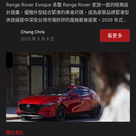
Range Rover Evoque 承襲 Range Rover 家族一脈的經典設
計語彙，優雅外型結合緊湊的車身尺碼，成為豪華品牌緊湊型
休旅級距中深受台灣市場好評的風格都會座駕。2026 年式
Range Rover Evoque 車系今（8）日正式上市，並基於
Chang Chris
P250 S 與 P250 Dynamic SE 雙車型下，推出「都會魅影
看更多
2025 年 5 月 8 日
版」的全新車型編成，為穿梭都會與兼具生活品味的理想提供
最佳選擇。 簡約美學結合現代設計語彙，Range Rover
Evoque 都會魅影版風格品味隨行 都會魅影版以 Range
Rover Evoque 雙車型為基礎，運用黑色對車輛外觀進行渲染
與點綴，搭載黑…
國內車訊