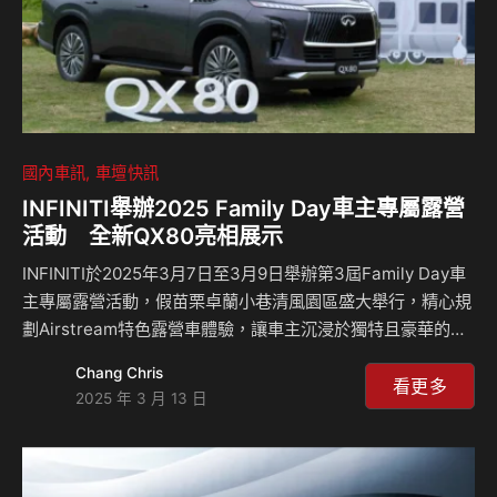
國內車訊
車壇快訊
INFINITI舉辦2025 Family Day車主專屬露營
活動 全新QX80亮相展示
INFINITI於2025年3月7日至3月9日舉辦第3屆Family Day車
主專屬露營活動，假苗栗卓蘭小巷清風園區盛大舉行，精心規
劃Airstream特色露營車體驗，讓車主沉浸於獨特且豪華的露
營氛圍，享受與家人共遊的美好時光，同時也邀請車主共同響
Chang Chris
應公益，透過精選伴手禮傳遞愛心，共同善盡企業社會責任。
看更多
2025 年 3 月 13 日
此外，本次活動中特別安排展出全新INFINITI QX80車款，讓
車主近距離感受品牌旗艦LSUV的非凡魅力，INFINITI
TAIWAN將持續為車主帶來創新體驗，探索駕馭與生活的無限
可能。 車主專屬體驗 感受INFINITI品牌非凡魅力 INFINITI落