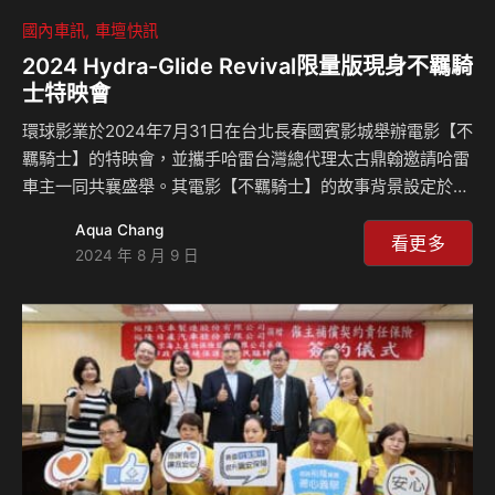
國內車訊
車壇快訊
2024 Hydra-Glide Revival限量版現身不羈騎
士特映會
環球影業於2024年7月31日在台北長春國賓影城舉辦電影【不
羈騎士】的特映會，並攜手哈雷台灣總代理太古鼎翰邀請哈雷
車主一同共襄盛舉。其電影【不羈騎士】的故事背景設定於
1960年代，探討了哈雷以及美式重車文化的崛起與變革，並
Aqua Chang
藉由一個充滿叛逆精神的年代，來闡述騎士追尋自由的不羈浪
看更多
2024 年 8 月 9 日
漫。 特映會現場更展示了最新車款2024 Hydra-Glide
Revival限量版，呼應電影內湯姆哈迪 (Tom Hardy) 飾演主角
的強尼所騎乘的哈雷車款，即為Hydra-Glide Revival限量版
的前身1956年 FLH，讓經典再現，重溫美式情懷。本次特映
會邀請了眾多汽車機車媒體、台灣哈雷經銷商，以及哈雷車…