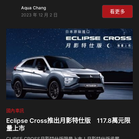
劃「車泊同樂會‧全台開露」講座，邀請Youtuber營火部落、
Aqua Chang
野餐車泊達人璐露野生活Luluyelife等達人現場分享冬日車宿
看更多
2023 年 12 月 2 日
心法、低預算改裝露營車秘訣，讓車泊新手、或有興趣卻還未
嘗試車泊露營的消費者能夠輕鬆加入車泊同樂會。 中華菱利
A180始終滿足消費者的多元需求，不僅是頭家們做生意的最
佳好夥伴，也是假日車泊和露營的最佳選擇。本次講座除了展
示中華菱利A180之外，也有充滿話題度的新世代ZINGER一同
參與，為服務廣大車泊露友，貼心…
國內車訊
Eclipse Cross推出月影特仕版 117.8萬元限
量上市
CLIPSE CROSS月影特仕版限量上市！月影特仕版承襲