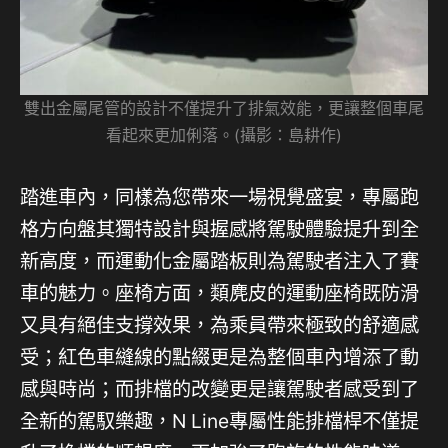
雙出金屬尾管的設計不僅提升了排氣效能，更讓整個車尾
看起來更加俐落。(攝影：島耕作)
踏進車內，同樣為您帶來一場視覺盛宴，專屬跑
格方向盤其獨特設計與握感將駕駛體驗提升到全
新高度，而運動化金屬踏板則為駕駛者注入了賽
車的魅力。座椅方面，類麂皮的運動座椅既防滑
又具有絕佳支撐效果，為乘員帶來極致的舒適感
受；紅色車縫線的點綴更是為整個車內增添了動
感與時尚；而排檔的改變更是讓駕駛者感受到了
全新的駕馭樂趣，N Line專屬性能排檔桿不僅提