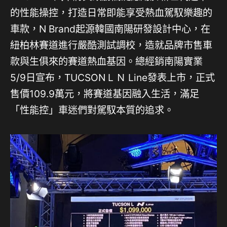
的性能操控，打造日常即能享受熱血駕馭樂趣的
車款，N Brand起源韓國南陽研發設計中心，在
紐柏林賽道進行嚴酷測試調校，造就品牌市售車
款與生俱來的賽道熱血基因。總經銷南陽實業
5/9日宣布，TUCSON L Ｎ Line發表上市，正式
售價109.9萬元，將賽道基因融入生活，滿足
「性能控」車迷們對駕馭本質的追求。