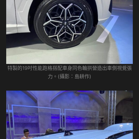
特製的19吋性能跑格搭配車身同色輪拱營造出車側視覺張
力。(攝影：島耕作)