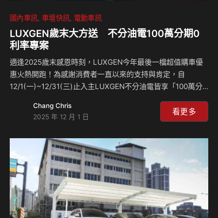
國內車訊
車壇快訊
電動車訊
LUXGEN歲末大方送 不分油電100萬分期0
利率專案
適逢2025歲末感恩時刻，LUXGEN今年最後一檔超值購車優
惠火熱開跑！為感謝消費者一直以來的支持與肯定，自
12/1(一)~12/31(三)止入主LUXGEN不分油電皆享「100萬分
期0利率」方案(1)，指定車型再送「乙式車體險」(2)；購入
Chang Chris
n⁷系列再享「四年最高20%充電點數回饋」(3)、特定車型再
看更多
2025 年 12 月 1 日
贈「家用充電樁」等多項購車優惠。 此外，12月預約來店試
乘LUXGEN全車系即有機會獲得Switch 2及人氣遊戲好禮，讓
賞車也能充滿驚喜，大人小孩皆能共享歡樂時光。敬邀所有喜
愛 LUXGEN 的準車主們把握年末最後優惠，一起切換更智慧
的移動生活！ LUXGEN攜手企業推動新能源普及 n⁷成為永
續…