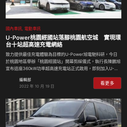
國內車訊
電動車訊
U-Power桃園經國站落腳桃園航空城 實現環
台十站超高速充電網絡
致力提供最佳充電體驗為目標的U-Power旭電馳科研，今日
於桃園地區舉辦「桃園經國站」開幕剪綵儀式，執行長陳鵬旭
宣布這座360kW功率超高速充電站正式啟用，即刻加入U-
Power服務全國電動車主的網絡行列。桃園經國站位於桃園市
編輯部
經國特區，鄰近南崁交流道，地理位置適中且交通極為方便，
看更多
2022 年 10 月 19 日
對於城市居民以及南來北往旅客的低碳運具而言，是最便利的
電力補給站；對於推動低碳運輸相當重視的立法委員鄭運鵬，
也樂見大桃園地區能領先發展電動車超高速充電站，亦親自蒞
臨剪綵。 U-Power旭電馳科研也趁著光輝十月宣布正式迎向
璀璨十站的消息，包含「新北林口站」及「臺中安和站」都將
於十月底加入超高速充電試營運服務，串起全臺十…