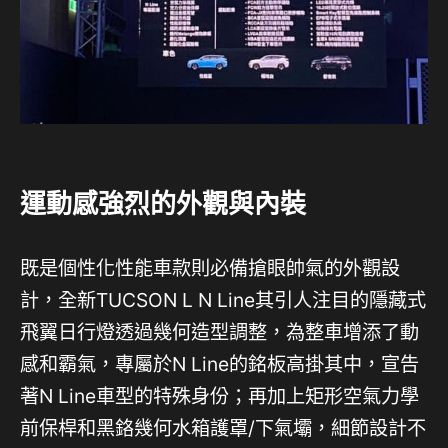
運動感強烈的外觀與內裝
既是個性化性能車款則必備搶眼帥氣的外觀設
計，全新TUCSON L N Line其引人注目的隱藏式
飛翼日行燈透過幾何造型調整，為整車增添了動
感和霸氣，專屬於N Line的銘板高掛其中，宣告
著N Line車型的特殊身份；再加上矩形空氣力學
前保桿和黑鉻幾何水箱護罩/下氣壩，細節設計不