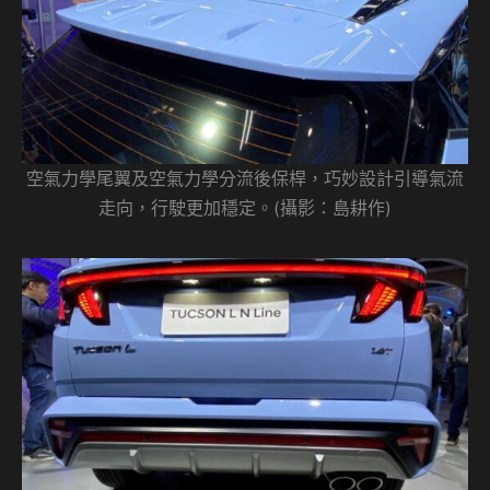
空氣力學尾翼及空氣力學分流後保桿，巧妙設計引導氣流
走向，行駛更加穩定。(攝影：島耕作)