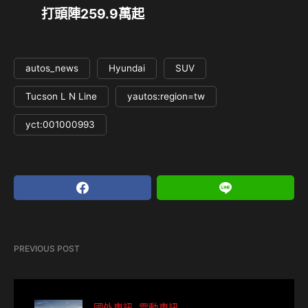
打頭陣259.9萬起
autos_news
Hyundai
SUV
Tucson L N Line
yautos:region=tw
yct:001000993
PREVIOUS POST
國外車訊
電動車訊