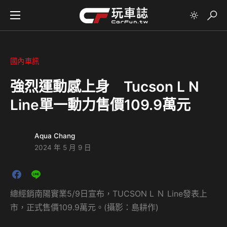
國內車訊
強烈運動感上身 Tucson L N
Line單一動力售價109.9萬元
Aqua Chang
2024 年 5 月 9 日
總經銷南陽實業5/9日宣布，TUCSON L Ｎ Line發表上
市，正式售價109.9萬元。(攝影：島耕作)