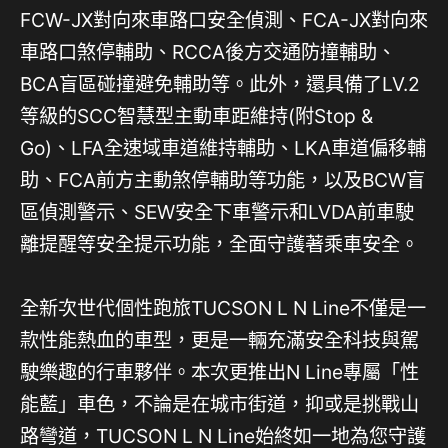
FCW-JX對向來車路口安全偵測、FCA-JX對向來
車路口煞停輔助、RCCA後方交通防撞輔助、
BCA盲區碰撞避免輔助等。此外，還具備了LV.2
等級的SCC智慧型主動車距維持(附Stop &
Go)、LFA全速域車道維持輔助、LKA車道偏移輔
助、FCA前方主動煞停輔助等功能，以及BCW盲
區偵測警示、SEW安全下車警示和LVDA前車駛
離提醒等安全提示功能，全面守護著乘車安全。
全新次世代個性跑旅TUCSON L N Line不僅是一
款性能熱血的車型，更是一輛充滿安全科技與駕
駛樂趣的行車夥伴。本次更推出N Line專屬「性
能藍」車色，不論是在城市街道，抑或是挑戰山
路彎道，TUCSON L N Line始終如一地為您守護