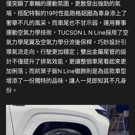
僅突顯了車輛的運動氛圍，更散發出強勁的氣
場，搭配特製的19吋性能跑格鋁圈為車身添上了
奢華不凡的風采。而車尾也不甘示弱，運用賽事
運動空氣力學技術，TUCSON L N Line採用了空
氣力學尾翼及空氣力學分流後保桿，巧妙設計引
導氣流走向，行駛更加穩定；雙出金屬尾管的設
計不僅提升了排氣效能，更讓整個車尾看起來更
加俐落；而前葉子鈑N Line徽飾則是為這款車型
增添了一份獨特的品味，讓人一見即知其不凡身
份。