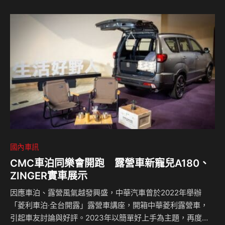
「我們深知投資海外及新興市場的重要性，尤其在充滿活力的
亞洲市場，我們看到了巨大的成長與創新潛力。憑藉靈活應
變、不斷創新，以及對卓越的堅持，保時捷將持續為台灣的忠
實車迷帶來更優異的產品和服務。綜觀…
國內車訊
CMC車泊同樂會開跑 露營車新寵兒A180、
ZINGER實車展示
因應車泊、露營風氣越發興盛，中華汽車曾於2022年舉辦
「菱利車泊‧全台開露」露營車講座，開箱中華菱利露營車，
引起車友討論與好評。2023年以簡單好上手為主題，再度規