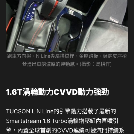
跑車方向盤、N Line專屬排檔桿、金屬踏板、類麂皮座椅
營造出車艙濃厚的運動感。(攝影：島耕作)
1.6T渦輪動力CVVD動力強勁
TUCSON L N Line的引擎動力搭載了最新的
Smartstream 1.6 Turbo渦輪增壓缸內直噴引
擎，內置全球首創的CVVD連續可變汽門持續系