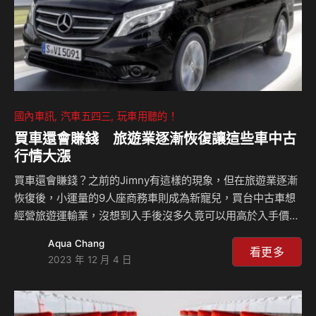
國內車訊
汽車五四三
玩車用聽的！
買車還會賺錢 旅遊業逐漸恢復讓這些車中古
行情大漲
買車還會賺錢？之前的Jimny有這樣的現象，但在旅遊業逐漸
恢復後，小運量的9人座商務車則成為新寵兒，買台中古車想
經營旅遊運輸業，沒想到入手後沒多久竟可以用高於入手價
10%以上賣出，這一集我們就來聊聊商務車、豪華休旅的兩三
Aqua Chang
事！ 相關新聞：
看更多
2023 年 12 月 4 日