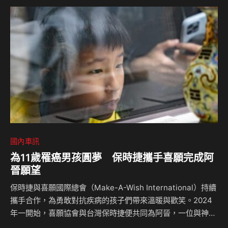
車完整分布於市場80~120左右的銷售主力價格帶。 點這裡看
CX-60試駕影片！ 此次CX-3推出的Vivid Edition特仕車主要
改變在於新增雙采車色、Vivid …
國內車訊
為11歲罹癌男孩圓夢 保時捷攜手喜願完成阿
晉願望
保時捷與喜願國際總會（Make-A-Wish International）持續
攜手合作，為勇敢對抗疾病的孩子們帶來溫暖與歡笑。2024
年一開始，喜願協會與台灣保時捷便共同為阿晉，一位與神經
母細胞瘤搏鬥成功的十一歲男孩圓夢。阿晉對歷史文物有非常