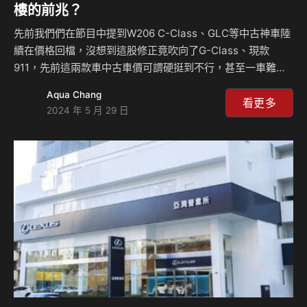
樓的前兆？
先前我們們在節目中提到W206 C-Class、GLC等中古神車陸
續在價格回檔，沒想到這股修正竟吹向了G-Class、現款
911，先前這兩款車中古車價可謂硬挺到不行，甚至一車難
求，最近竟然也開始修正了，而且修正幅度還不小，為什麼？
Aqua Chang
出了什麼事？來聽黃總詳盡的說明！ 相關新聞：
看更多
2024 年 5 月 29 日