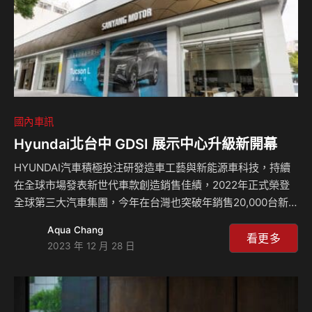
國內車訊
Hyundai北台中 GDSI 展示中心升級新開幕
HYUNDAI汽車積極投注研發造車工藝與新能源車科技，持續
在全球市場發表新世代車款創造銷售佳績，2022年正式榮登
全球第三大汽車集團，今年在台灣也突破年銷售20,000台新
車門檻，站穩國產品牌前四大榮耀。總經銷南陽實業瞭解服務
Aqua Chang
顧客的重要性，積極扎根經銷售後通路的營運強化，於第三季
看更多
2023 年 12 月 28 日
啟動「We Care 3.0顧客服務體驗升級」計畫，並以近日完修
新開幕的北台中GDSI展示中心為首間示範據點，升級新穎展
示中心軟硬體與全面數位化銷售服務流程，強化銷售業代與售
後回廠的專業服務品質，期許帶給每一位車主截然不同的