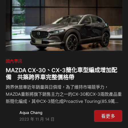
HYUNDAI汽車體驗。未來，南陽實業將逐步改善全國現有
GDSI據點新貌，並且擴大涵蓋對各縣市消…
國內車訊
MAZDA CX-30、CX-3簡化車型編成增加配
備 共築跨界車完整價格帶
跨界休旅車近年銷量與日俱增，為了維持市場競爭力，
MAZDA重新將旗下銷售主力之一的CX-30和CX-3兩款產品重
新簡化編成，其中CX-3簡化成Proactive Touring(85.9萬
元)、Vivid Edition(92.9萬元)兩款車型；而CX-30則簡化成
Aqua Chang
20S Carbon Edition(93.8萬元)、20S Premium(104.8萬
看更多
2023 年 11 月 14 日
元)、20S Signature(111.8萬元)三款車型，讓品牌跨界休旅