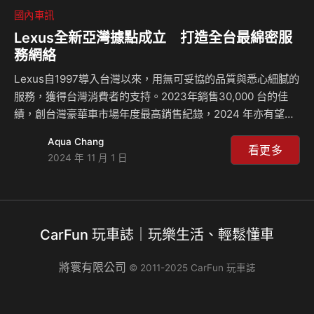
國內車訊
Lexus全新亞灣據點成立 打造全台最綿密服
務網絡
Lexus自1997導入台灣以來，用無可妥協的品質與悉心細膩的
服務，獲得台灣消費者的支持。2023年銷售30,000 台的佳
績，創台灣豪華車市場年度最高銷售紀錄，2024 年亦有望連
續兩年穩坐豪華車品牌No.1的寶座。 Lexus擁有全台最綿密的
Aqua Chang
據點佈局，不僅滿足消費者的購車需求，更期望能提供全台車
看更多
2024 年 11 月 1 日
主最即時保修的貼心服務。即使如此，Lexus據點仍不斷擴
充、進化。近日，更在高雄隆重揭幕全新Lexus亞灣新據點，
使Lexus的銷售服務網絡更綿密，全台累積有26個展示間及
27個服務據點，為高級車品牌之冠。 全新Lexus亞灣坐落在
CarFun 玩車誌｜玩樂生活、輕鬆懂車
高雄市前鎮區林森四路219號，位於高雄多功能經貿園區，附
近五星飯店…
將寰有限公司
© 2011-2025 CarFun 玩車誌