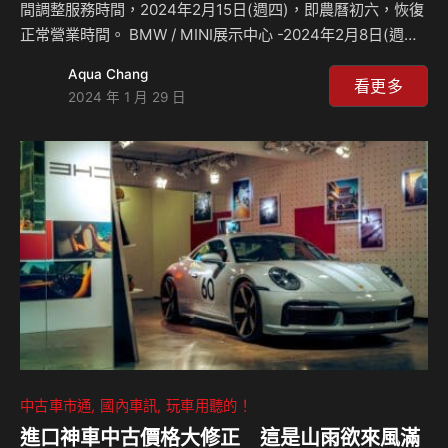
間調整服務時間，2024年2月15日(週四)，即農曆初六，恢復
正常營業時間。 BMW / MINI展示中心 -2024年2月8日(週四)
至2024年2月11日(週日)，即農曆小年夜至初二，為春節休假
Aqua Chang
期間。-2024年2月12日(週一)至2024年2月14日(週三)，即
看更多
2024 年 1 月 29 日
農曆初三至初五，營業時間調整為上午10時30分至下午6時。
BMW / MINI服務中心 春節時間汎德尊榮客戶服務專線24小時
皆有專人服務。 -BMW車主服務專線：0800-291-101-MINI
車主服務專線：0800-801-101 汎德公司在此特別叮嚀車主，
在進行…
中古車市通
國內車訊
玩車用聽的！
進口神車中古價格大修正 這是山雨欲來風滿