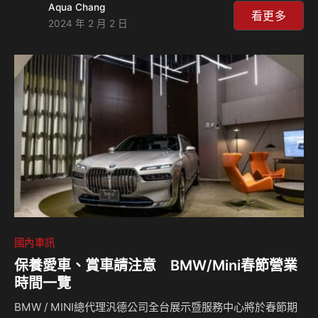
Aqua Chang
大的熱情，這也促使他許下了心願，想要一探故宮博物院的幕
看更多
2024 年 2 月 2 日
後魔力，喜願協會特此邀請故宮，一同規畫出阿晉的願望旅
程。 1月27日一大早，阿晉和家人抵達故宮，展開畢生難忘的
體驗。在故宮為阿晉精心準備的文物課上，文物專員傳授給阿
晉中國古代製書的藝術，帶領他親手製作一本線裝書。緊接
著，由專人為特別喜歡青銅器、繪畫和書法的阿晉安排了一場
導覽；他不僅認識許多文物背後的歷史…
國內車訊
保養愛車、賞車請注意 BMW/Mini春節營業
時間一覽
BMW / MINI總代理汎德公司全台展示暨服務中心將於春節期