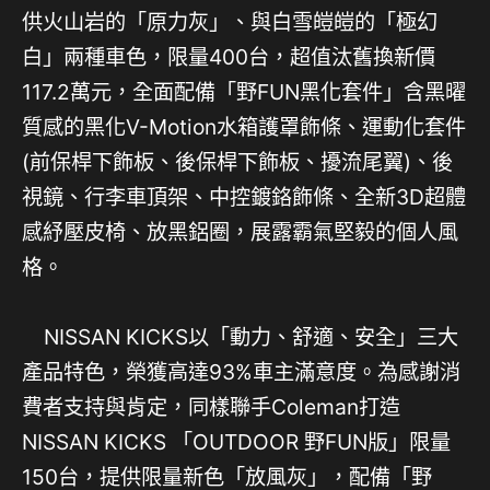
供火山岩的「原力灰」、與白雪皚皚的「極幻
白」兩種車色，限量400台，超值汰舊換新價
117.2萬元，全面配備「野FUN黑化套件」含黑曜
質感的黑化V-Motion水箱護罩飾條、運動化套件
(前保桿下飾板、後保桿下飾板、擾流尾翼)、後
視鏡、行李車頂架、中控鍍鉻飾條、全新3D超體
感紓壓皮椅、放黑鋁圈，展露霸氣堅毅的個人風
格。
NISSAN KICKS以「動力、舒適、安全」三大
產品特色，榮獲高達93%車主滿意度。為感謝消
費者支持與肯定，同樣聯手Coleman打造
NISSAN KICKS 「OUTDOOR 野FUN版」限量
150台，提供限量新色「放風灰」，配備「野