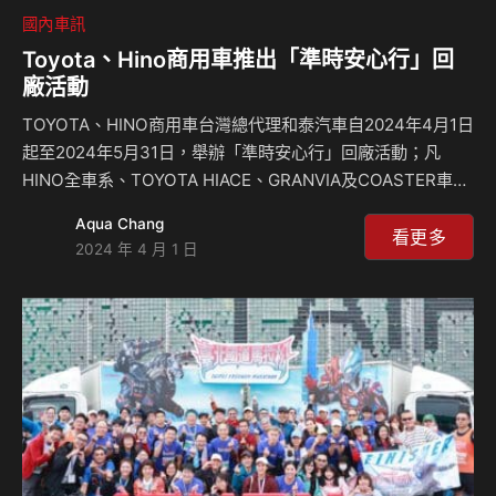
國內車訊
Toyota、Hino商用車推出「準時安心行」回
廠活動
TOYOTA、HINO商用車台灣總代理和泰汽車自2024年4月1日
起至2024年5月31日，舉辦「準時安心行」回廠活動；凡
HINO全車系、TOYOTA HIACE、GRANVIA及COASTER車輛
於活動期間準時回廠實施定期保養即享有多項優惠。車輛準時
Aqua Chang
保養可以讓愛車得到最適當的照護並保持最佳車況，也可以讓
看更多
2024 年 4 月 1 日
頭家們平安出行一切順利。 活動期間回廠車輛只要實施
「準時定期保養」及「預約後準時入廠」，可免排隊享有入廠
立即開工之優先服務，節省各位頭家寶貴的時間；並可獲得本
公司精心準備的限量「HINO旅行靠枕」，柔軟舒適的材質設
計，可消除開車疲勞。 本次並推出讓頭家有感的輪軸保養85
折套餐，並加贈保…