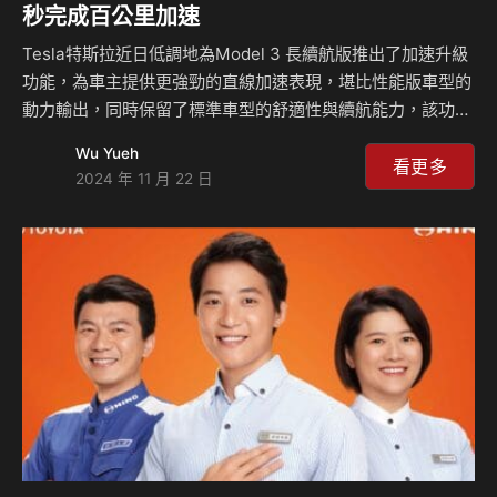
秒完成百公里加速
Tesla特斯拉近日低調地為Model 3 長續航版推出了加速升級
功能，為車主提供更強勁的直線加速表現，堪比性能版車型的
動力輸出，同時保留了標準車型的舒適性與續航能力，該功能
目前在部分市場上線，包括澳洲、中國與台灣，售價約為台幣
Wu Yueh
6.1萬元，這個選項延續了特斯拉對於軟體升級提升性能的創新
看更多
2024 年 11 月 22 日
方式。 這次推出的加速升級功能將Model 3長續航版的 百公
里加速加速時間從原本的4.4秒縮短至3.8秒，顯著提升了車輛
的直線加速能力，這項性能提升完全依賴於軟體更新，而非硬
體改裝，車輛需搭載2024.20或更新版本的軟體才能支援這一
升級。與Model 3性能版相比，加速升級提供了更經濟的選
擇，升級遮後長續航版…