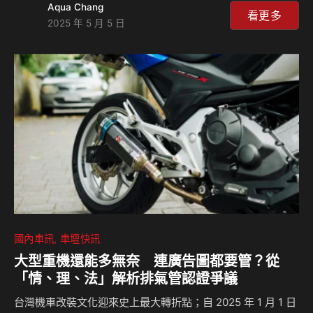
Aqua Chang
我們就衝著Mugen套件去的，親身感受一下它那帥炸的氣
看更多
2025 年 5 月 5 日
場！既然是試駕，我們除了說明此次小改款的改變之處外，並
複習一下Civic e:HEV的操控動力表現，嗯！果然還是那個操
控資優生的Civic，當然，它調降12萬、成為127.9萬元的售價
也讓它變得較親民了，一起來感受吧！ 特別感謝：Honda
Cars北士科展示中心地址：112台北市北投區福國路201號電
話號碼：…
國內車訊
車壇快訊
大型重機還能多無奈 連廣告圖都要管？從
「情、理、法」解析排氣管認證爭議
台灣機車改裝文化迎來史上最大轉折點；自 2025 年 1 月 1 日