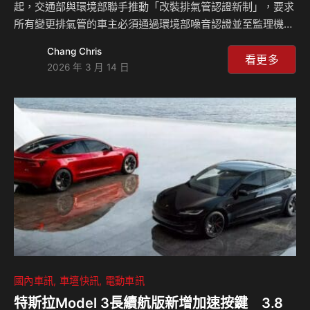
起，交通部與環境部聯手推動「改裝排氣管認證新制」，要求
所有變更排氣管的車主必須通過環境部噪音認證並至監理機關
登記，並且改裝的是經過環境署認證登記的排氣管，就能「有
Chang Chris
條件」的通過車輛檢驗與取得合法性。 然而，正當我們以為
看更多
2026 年 3 月 14 日
歷經那麼多年的爭議，官方單位終於有心要做改變時，近日筆
者卻又在某一場大型重機記者會時，聽到一個讓人不可置信的
消息：某官方單位竟然要求台灣大型重機進口商，修改官網與
型錄照片，確保所有官網、粉專、型錄上大型重機的「宣傳
圖」，排氣管的造型、樣式必需與「送驗車輛」外觀完全一
致，否則不得上架與宣傳？！ 為此，筆者也特別重新搜…
國內車訊
車壇快訊
電動車訊
特斯拉Model 3長續航版新增加速按鍵 3.8