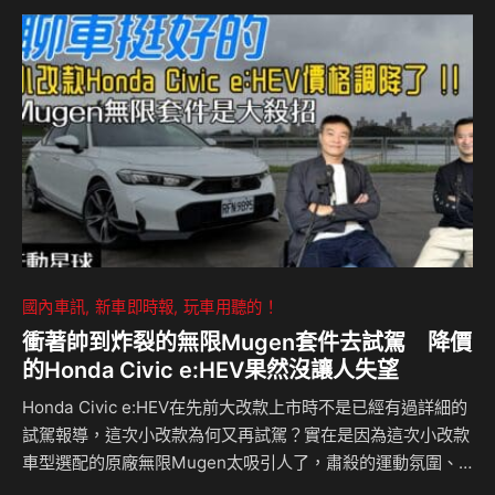
國內車訊
新車即時報
玩車用聽的！
衝著帥到炸裂的無限Mugen套件去試駕 降價
的Honda Civic e:HEV果然沒讓人失望
Honda Civic e:HEV在先前大改款上市時不是已經有過詳細的
試駕報導，這次小改款為何又再試駕？實在是因為這次小改款
車型選配的原廠無限Mugen太吸引人了，肅殺的運動氛圍、
高質感不浮誇的造型實在是讓人看到口水都要滴下來了，所以