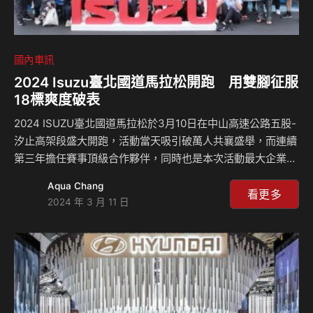
國內車訊
2024 Isuzu臺北國道馬拉松開跑 用雙腳征服
18標爽度破表
2024 ISUZU臺北國道馬拉松於3月10日在中山高速公路五股-
汐止高架段盛大開跑，活動當天吸引破萬人共襄盛舉，而連續
第三年擔任賽事頂級合作夥伴，同時也是本次活動最大企業團
體的ISUZU台北合眾汽車則號召超過200位企業同仁與車主朋
Aqua Chang
友共同響應，展開一場有別於平日行駛於國道上的難得體驗。
看更多
2024 年 3 月 11 日
本場活動是全台唯一封國道的馬拉松，賽事共區分為競速菁英
馬拉松組、飆速半程馬拉松組、飛速10公里組與疾速3公里組
等組別，台北合眾汽車總經理黃脩程則全程參與賽事，除了擔
任企業開跑鳴槍代表外，同時親自力行引領眾勇士們熱情開
跑。而本次活動特別召喚知名特攝影集 – 超人力霸王布雷薩來
到活動會場，守護所有參賽選手的安全，…