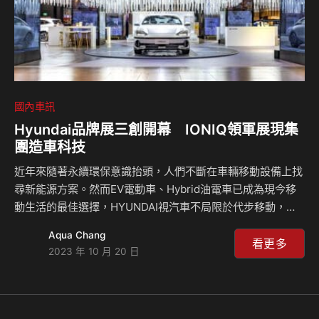
國內車訊
Hyundai品牌展三創開幕 IONIQ領軍展現集
團造車科技
近年來隨著永續環保意識抬頭，人們不斷在車輛移動設備上找
尋新能源方案。然而EV電動車、Hybrid油電車已成為現今移
動生活的最佳選擇，HYUNDAI視汽車不局限於代步移動，透
過領先全球的新能源科技技術，以創新設計開闢了全新駕馭體
Aqua Chang
驗；車輛設計融入品牌設計語彙Sensuous Sportiness，視
看更多
2023 年 10 月 20 日
覺強烈而驚艷，駕乘體驗跳脫傳統賦予新思維，讓移動生活盡
載新的美學、新的樂趣。 HYUNDAI汽車全新世代車款重磅聚
現，邀請您10月20日~12月4日至台北三創生活園區一起
「Hyundai Gallery · For Tomorrow 走入現代，馭想未