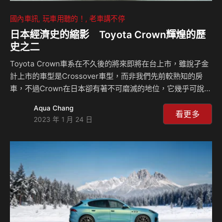
國內車訊
玩車用聽的！
老車講不停
日本經濟史的縮影 Toyota Crown輝煌的歷
史之二
Toyota Crown車系在不久後的將來即將在台上市，雖說孑金
計上市的車型是Crossover車型，而非我們先前較熟知的房
車，不過Crown在日本卻有著不可磨滅的地位，它幾乎可說是
日本經濟發展的縮影，Crown有哪些輝煌的歷史？透過本新春
Aqua Chang
特輯(1/23~1/29)，一同來聽Celsior訴說Crown的故事！
看更多
2023 年 1 月 24 日
CELSIORS Youtube頻道：
https://www.youtube.com/channel/UCo3IxZ-
cdzucOFOOY3CBe1w