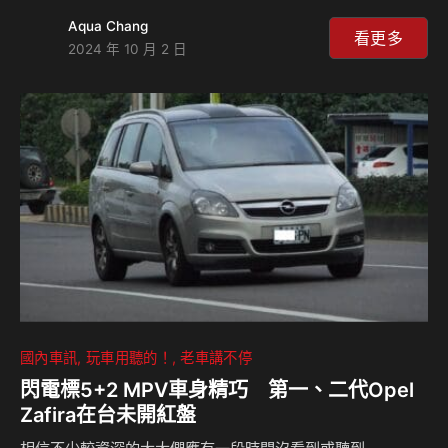
統，以及適應各種地形的出色越野性能，吸引了大量消費者的
Aqua Chang
目光。不僅如此，Jimny 的靈活操控性和實用設計，尤其適合
看更多
2024 年 10 月 2 日
台灣多變的地理環境，無論是在城市中穿梭，還是挑戰鄉間崎
嶇路面，都能應對自如。 自2023年起，Jimny不斷刷新銷售
記錄。根據最新銷售數據顯示，Jimny在2024年第三季度的
銷量相比去年同期增長了20%，充分顯示出市場對其的熱烈反
應。Jimny 能夠在競爭激烈的市場中脫穎而出，不僅是因為其
卓越的越野性能，更因為…
國內車訊
玩車用聽的！
老車講不停
閃電標5+2 MPV車身精巧 第一、二代Opel
Zafira在台未開紅盤