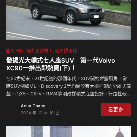
國內車訊
玩車用聽的！
老車講不停
發揚光大轎式七人座SUV 第一代Volvo
XC90一推出即熱賣(下)！
在20世紀末、21世紀初的那個年代，SUV開始嶄露頭角，當
時SUV例如ML、Discovery 2等均屬於有大樑框架的分離式底
盤，而X5、CR-V、RAV4等則改採轎式底盤設計，行路性較
接近房車，投向轎式底盤懷抱的第一代XC90就在樣的背景下
Aqua Chang
誕生！與第一代X5五人座設定不同的是，XC90以其4米8的車
看更多
2024 年 10 月 10 日
身不僅有五人座，甚至還創造出七人座設定，一推出後便受到
市場歡迎，尤其七人座車型更是熱銷全球。在台灣，第一代
XC90一推出後由於大量訂單湧入，剛引進時還缺車近半年。