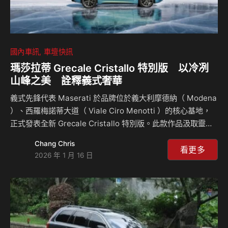
國內車訊
車壇快訊
瑪莎拉蒂 Grecale Cristallo 特別版 以冷冽
山峰之美 詮釋義式奢華
義式先鋒代表 Maserati 於品牌位於義大利摩德納（ Modena
）、西羅梅諾蒂大道（ Viale Ciro Menotti ）的核心基地，
正式發表全新 Grecale Cristallo 特別版。此款作品汲取靈感
自北義多洛米蒂山脈中最具代表性的山峰之一 Monte
Chang Chris
Cristallo ，其純淨而銳利的輪廓，成為 Maserati Fuoriserie
看更多
2026 年 1 月 16 日
創作工坊構思本次設計的核心意象。 透過對自然光影、比例
與材質的細膩詮釋， Grecale Cristallo 展現 Maserati 對當
代義式奢華的全新美學視角。此次發表恰逢義大利冬季奧運聖
火傳遞的重要時刻，摩德納被選為聖火傳遞站之一，…