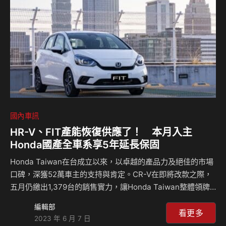
第一代XC90為什麼有這樣的魔力？它在台灣又有哪些故事？
共兩集，一起來聽Celsior講故事！ CELSIORS Youtube頻
道：h…
國內車訊
HR-V、FIT產能恢復供應了！ 本月入主
Honda國產全車系享5年延長保固
Honda Taiwan在台成立以來，以卓越的產品力及絕佳的市場
口碑，深獲52萬車主的支持與肯定。CR-V在即將改款之際，
五月仍繳出1,379台的銷售實力，讓Honda Taiwan整體領牌
數達2,461台，較上月增長141%，並大幅超越總市場成長，榮
編輯部
登國產乘用車品牌第2名殊榮。在HR-V、FIT產能逐漸恢復
看更多
2023 年 6 月 7 日
下，Honda Taiwan將持續保持亮眼的銷售成果，期盼再度攻