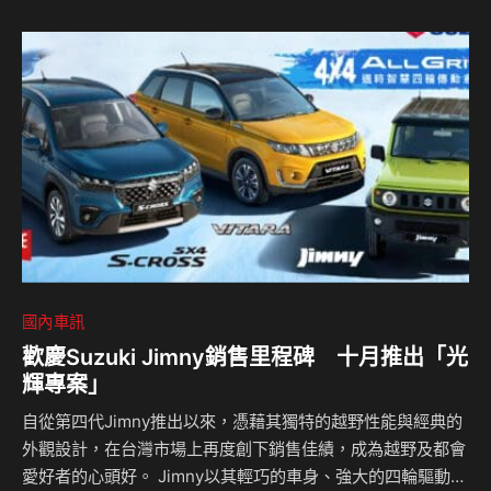
占車壇前三大市場地位。 Civic e:HEV介紹影片請點這 HR-
V、FIT新車供應轉趨穩定 自全新世代HR-V、FIT發表以來，
以獨特的商品魅力與劃世代動力科技，廣受台灣消費者的喜愛
與推崇，Honda Taiwan隨著HR…
國內車訊
歡慶Suzuki Jimny銷售里程碑 十月推出「光
輝專案」
自從第四代Jimny推出以來，憑藉其獨特的越野性能與經典的
外觀設計，在台灣市場上再度創下銷售佳績，成為越野及都會
愛好者的心頭好。 Jimny以其輕巧的車身、強大的四輪驅動系