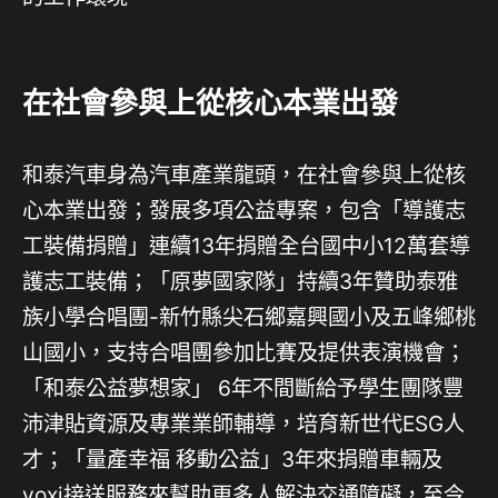
在社會參與上從核心本業出發
和泰汽車身為汽車產業龍頭，在社會參與上從核
心本業出發；發展多項公益專案，包含「導護志
工裝備捐贈」連續13年捐贈全台國中小12萬套導
護志工裝備；「原夢國家隊」持續3年贊助泰雅
族小學合唱團-新竹縣尖石鄉嘉興國小及五峰鄉桃
山國小，支持合唱團參加比賽及提供表演機會；
「和泰公益夢想家」 6年不間斷給予學生團隊豐
沛津貼資源及專業業師輔導，培育新世代ESG人
才；「量產幸福 移動公益」3年來捐贈車輛及
yoxi接送服務來幫助更多人解決交通障礙，至今