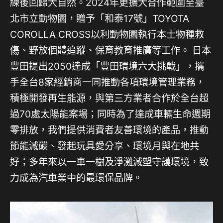
練後回歸大自然。2024年更擴大合作範圍至臺
北市立動物園，贈予「和泰17號」TOYOTA
COROLLA CROSS以利動物園執行本土物種救
傷、野放個體追蹤、保育教育推廣等工作。 日本
豐田提出2050達成「豐田環境六大挑戰」，攜
手全台8家經銷商一同推動各項環境管理業務，
積極開發再生能源，與第三方業者合作於全台超
過70處太陽能案場；同時為了達成車輛生命週期
零排放，我們提供消費者友善環境的產品，推動
節能減碳、發起玩具愛分享、環境月與在地共
好；多年來以一車一樹及淨灘減塑守護環境，致
力成為汽車業中的最環保品牌。