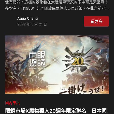
像有點弱，這樣的景象看在大陸老車玩家的眼中可是天堂啊！
在對岸，自1986年起才開放民眾個人買車政策，在此之前老
車本就數量少，再加上當時大陸政府為促進新車產業活絡，八
Aqua Chang
年以上的自用車需予以報廢，之後該條文已廢止，但該概念則
看更多
2022 年 5 月 21 日
續下來，當然，之後的”減二”政策也是讓老車難以生存的原因
之一。除了上述原因外，大陸老車難生存還有其他的原因，一
起來聽Celsior講故事嘍！
國內車訊
眼鏡市場X魔物獵人20週年限定聯名 日本同