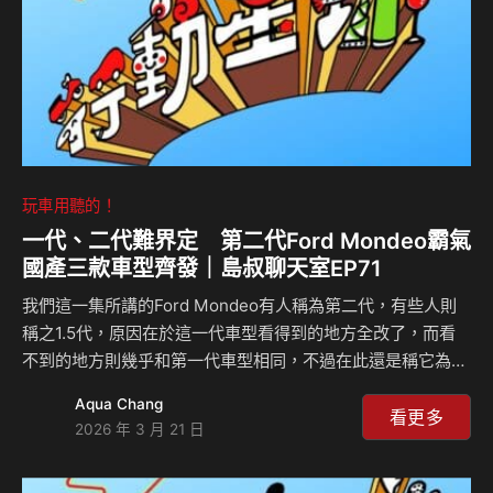
玩車用聽的！
一代、二代難界定 第二代Ford Mondeo霸氣
國產三款車型齊發｜島叔聊天室EP71
我們這一集所講的Ford Mondeo有人稱為第二代，有些人則
稱之1.5代，原因在於這一代車型看得到的地方全改了，而看
不到的地方則幾乎和第一代車型相同，不過在此還是稱它為第
二代。90年代的福特六和很有guts，第二代Mondeo的四門
Aqua Chang
房車、五門斜背、五門旅行車幾乎一口氣導入投產，靠著優異
看更多
2026 年 3 月 21 日
的操控硬是和其他競品有著明顯差異化，也因為如此，之後的
RS車型將其運動形象推至新高峰，而之後礙於市場需求推出