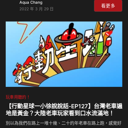
Aqua Chang
樣。第二個如果吸完毒後開車或騎車叫做毒駕，也是件很危險
看更多
2022 年 3 月 29 日
的事，但和酒駕比起來哪個罰責較重？第三個議題我們來討論
什麼是本票、借據，朋友之間如果有金錢往來、但又怕寫本票
或借據傷感情，到底該怎麼做才能有保障又不傷彼此誼呢？
玩車用聽的！
【行動星球⼀小徐說說話-EP127】台灣老車遍
地是黃金？大陸老車玩家看到口水流滿地！
別以為我們在路上一堆十幾、二十的年老車在路上跑，感覺好