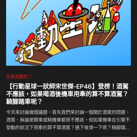
了豪華取向的M2000。還記得它嗎？一起來聽Celsior說故
事！ #行動星球 #島叔聊天室 #Mondeo #MondeoRS
#M2000 #Ford #島耕作 #Celsior — Ho…
玩車用聽的！
【行動星球⼀狀師宋世傑-EP46】登楞！酒駕
不應該，如果喝酒後機車用牽的算不算酒駕？
騎腳踏車呢？
今天來討論幾個議題，首先我們來討論一個關於酒駕的問題，
酒駕、無論是開車或騎機車都很不應該，但如果機車在引擎不
發動的狀況下用牽的算不算酒駕？遇下坡滑一下呢？騎腳踏車
呢？如果腳踏車用牽的呢？嘿！嘿！答案可能跟你想的不一