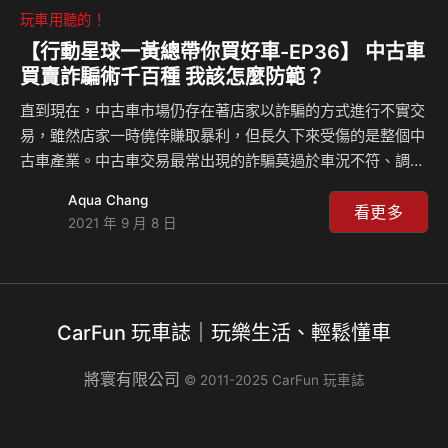
玩車用聽的！
【行動星球⼀黃總帶你買好車-EP36】 中古車
買賣詐騙術千百種 我該怎麼防範？
直到現在，中古車市場仍存在著店家以詐騙的方式進行不實交
易，雖然店家一時僥倖賺取暴利，但長久下來受傷的是整個中
古車產業。中古車交易最常出現的詐騙莫過於車況不符、調里
程表、看A車賣B車等情事，如何破解？來聽黃總怎麼說？
Aqua Chang
看更多
2021 年 9 月 8 日
CarFun 玩車誌｜玩樂生活、輕鬆懂車
將寰有限公司
© 2011-2025 CarFun 玩車誌