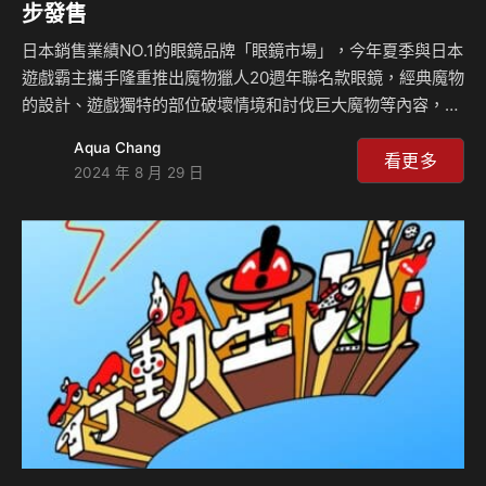
步發售
日本銷售業績NO.1的眼鏡品牌「眼鏡市場」，今年夏季與日本
遊戲霸主攜手隆重推出魔物獵人20週年聯名款眼鏡，經典魔物
的設計、遊戲獨特的部位破壞情境和討伐巨大魔物等內容，都
是深受各玩家喜愛的因素。今年「魔物獵人」喜迎20週年，希
Aqua Chang
望回饋玩家們的支持，與日本銷售No.1「眼鏡市場」合作，針
看更多
2024 年 8 月 29 日
對深受各玩家喜愛的經典魔物以及吉祥物等作為聯名款式。以
3款經典魔物為設計的MASTER MODEL款售價為新台幣
7,490元，而5款定番魔物的REMAKE MODEL款的售價則是
新台幣4,490元，即日起於全台眼鏡市場門市，台日同步上市
發售，讓日常生活也能輕鬆有型。 魔物獵人20週年限定魔物
特製款 因應20週年，眼鏡…