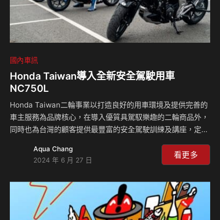
國內車訊
Honda Taiwan導入全新安全駕駛用車
NC750L
Honda Taiwan二輪事業以打造良好的用車環境及提供完善的
車主服務為品牌核心，在導入優質具駕馭樂趣的二輪商品外，
同時也為台灣的顧客提供最豐富的安全駕駛訓練及講座，定期
舉辦與日本同步的完整騎乘技術認證，全國據點更配置超過60
Aqua Chang
名安全駕駛指導員，為所有喜愛Honda Motorcycle的顧客教
看更多
2024 年 6 月 27 日
習安全正確的騎乘知識，藉以提高Honda車主的騎乘安全性。
基於實現「Safety For Everyone」的核心精神，Honda
Taiwan近期為提升安全駕駛授課品質，在全台各地經銷據點
新購入共17台全新安全駕駛訓練用車NC750L，以搭載直列雙
缸745c.c引擎的市售人氣車款「NC750X」為基…