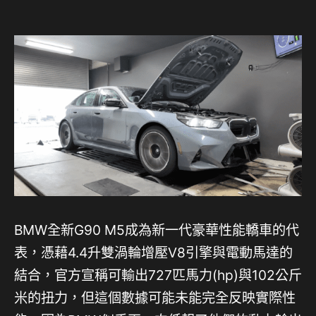
BMW全新G90 M5成為新一代豪華性能轎車的代
表，憑藉4.4升雙渦輪增壓V8引擎與電動馬達的
結合，官方宣稱可輸出727匹馬力(hp)與102公斤
米的扭力，但這個數據可能未能完全反映實際性