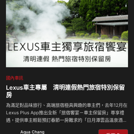
國內車訊
Lexus車主專屬 清明連假熱門旅宿特別保留
房
為滿足對品味旅行、高端旅宿極具興趣的車主們，去年12月在
Lexus Plus App推出全新「旅宿饗宴－車主保留房」尊享禮
遇，提供車主輕鬆預訂春節一房難求的「日月潭雲品溫泉酒
店」限量房型，一上線即獲得車主熱烈響應。為讓車主享有更
Aqua Chang