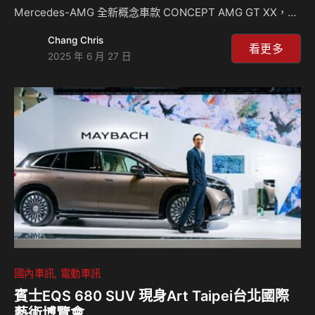
Mercedes-AMG 全新概念車款 CONCEPT AMG GT XX，於
歐洲時間 6 月 25 日全球首度亮相，震撼揭示品牌邁向電動高
Chang Chris
性能時代的最新成果。這款概念車結合 Formula 1® 的先進技
看更多
2025 年 6 月 27 日
術，構建於 AMG 自主研發的電動高性能平台 AMG.EA，搭載
全新打造的「軸向磁通電動馬達」、高性能電池模組（HPB）
與智慧溫控系統，實現超過 1,360hp 的驚人動力輸出，極速
上看 360km/h，同時兼具出色續航與超高速充電效率，重新
定義電動超跑的未來可能。…
國內車訊
電動車訊
賓士EQS 680 SUV 現身Art Taipei台北國際
藝術博覽會