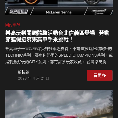
國內車訊
樂高玩樂關頭體驗活動台北信義區登場 勞動
節連假招募樂高車手來挑戰！
樂高車子一直以來深受許多車迷喜愛，不論是擁有細緻設計的
TECHNIC系列、賽車迷熱愛的SPEED CHAMPIONS系列，或
是刺激好玩的CITY系列，都有許多玩家收藏。 台灣樂高將於
4月28日至5月1日，在新光三越台北信義新天地A11舉辦「玩
編輯部
樂關頭」體驗活動，體驗完成即可獲得精美贈禮，並至指定店
看更多
2023 年 4 月 21 日
家消費還有機會獲得樂高贈禮。現場也展示多款樂高車子新
品，邀請消費者透過拼砌樂高、實際體驗樂高車子競速挑戰，
成為樂高車手！ 相關新聞：