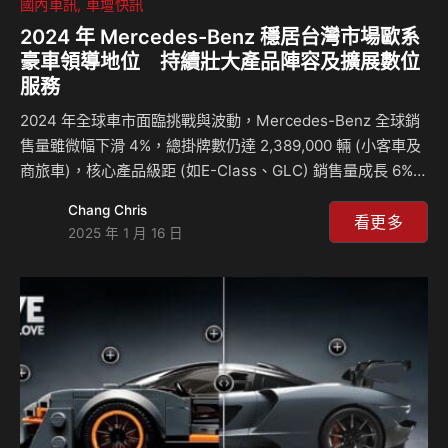
國內車訊
車壇快訊
2024 年 Mercedes-Benz 穩居台灣市場歐系
豪車領導地位 持續壯大產品陣容及擴展數位
服務
2024 年全球車市面臨挑戰與波動，Mercedes-Benz 全球銷
售量雖微幅下滑 4%，總掛牌數仍達 2,389,000 輛 (小客車及
商旅車)，核心產品級距 (如E-Class、GLC) 銷售量成長 6%。
反觀台灣市場，因穩定的經濟環境，豪華車市場整體成長約
Chang Chris
3%，Mercedes-Benz全年掛牌數 26,299 輛註1成長 7.6%，
看更多
2025 年 1 月 16 日
再次鞏固歐系豪華車的領導地位。此亮眼成績展現
Mercedes-Benz 對產品創新、客戶需求及市場趨勢的精準掌
握。 不畏市場景氣 台灣賓士 2024 新車銷售交出雙位數成長
即便豪華車市場整體成長僅 3%，2024 年台灣賓士以高達 31
種…