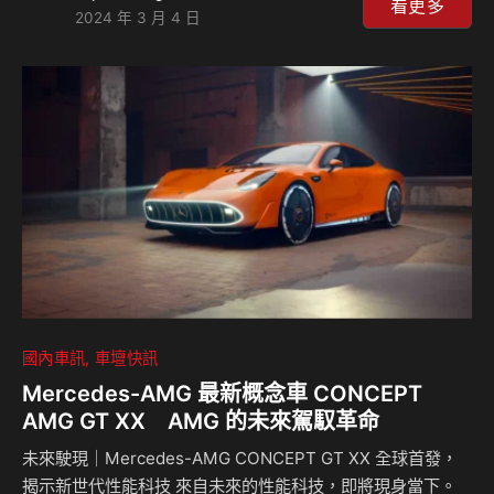
多專屬的旅宿權益，Lexus特別於今年4月份的清明連假期
看更多
2024 年 3 月 4 日
間，以春遊泡湯為題，推出訂房熱門的「礁溪老爺酒店」套
房，以及僅供會員訂房的溫泉會所「呆水溫泉」套房，自
3/5(二)上午9:00開始，開放車主於Lexus Plus App線上預
訂，與家人好友共享春遊樂趣，以一池泉水，洗去城市的嘈雜
與繁忙。 礁溪老爺酒店奢華渡假的療癒之湯 礁溪老爺酒店坐
擁山嵐、俯瞰蘭陽平原美景，美人…
國內車訊
車壇快訊
Mercedes-AMG 最新概念車 CONCEPT
AMG GT XX AMG 的未來駕馭革命
未來駛現｜Mercedes-AMG CONCEPT GT XX 全球首發，
揭示新世代性能科技 來自未來的性能科技，即將現身當下。