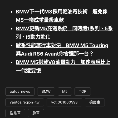
BMW下一代M3採用輕油電技術 避免像
M5一樣成重量級車款
BMW更新M5充電系統 同時讓1系列、5系
列、i5動力進化
歐系性能旅行車對決 BMW M5 Touring
與Audi RS6 Avant你會選那一台？
BMW M5搭載V8油電動力 加速表現比上
一代還要慢
autos_news
BMW
M5
TOP
yautos:region=tw
yct:001000993
德國車
性能車
房車