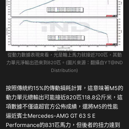
從動力數據表現來看，光是輪上馬力就接近700匹，其動
力單元淨輸出恐來到820匹。(圖片來源：翻攝自YT@IND
Distribution)
按照傳統約15%的傳動損耗計算，這意味著M5的
動力單元總輸出可能接近820匹118.8公斤米，這
項數據不僅遠超官方公佈成績，還將M5的性能
逼近賓士Mercedes-AMG GT 63 S E
Performance的831匹馬力，但後者的扭力達到