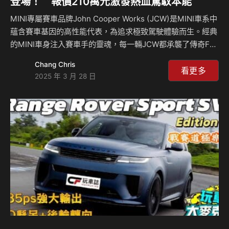
登場！ 報價210萬元激發熱血駕馭本能
MINI專屬賽車品牌John Cooper Works (JCW)是MINI車系中
蘊含賽車基因的高性能代表，為追求極致駕駛體驗而生。經典
的MINI車身注入賽車手的靈魂，每一輛JCW都承襲了傳奇F1
賽車設計師John Cooper的競速熱情。 1960年代，John
Chang Chris
Cooper洞悉MINI的潛力，將其改造成賽道上的王者。1961
看更多
2025 年 3 月 28 日
年，MINI Cooper問世，隨後MINI Cooper S更以卓越性能，
分別在 1964、1965、1967年三度摘下蒙地卡羅拉力賽冠軍，
奠定了MINI在賽車史上的不朽地位。如今，全新一代John
Cooper Works延續賽道傳承，融合創新科技，不斷突破性能
極限…