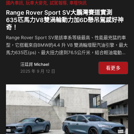
國內車訊
玩車大麥克
試駕報導
車壇快訊
Range Rover Sport SV大鵬灣賽道實測
635匹馬力V8雙渦輪動力加6D懸吊駕感好神
奇！
Range Rover Sport SV是該車系等級最高、性能最兇猛的車
型，它搭載來自BMW的4.4 升 V8 雙渦輪增壓汽油引擎，最大
馬力635匹(ps)、最大扭力達到76.5公斤米，結合輕油電動力
科技與八速手自排變速箱，0-100 公里/小時加速僅需 3.9秒，
汪廷諤 Michael
極速高達290公里/小時。 厲害的不僅於此；Range Rover
看更多
2025 年 9 月 12 日
Sport SV還配備了6D Dynamics動態氣壓懸吊系統、23吋鋁
圈，還可選配碳纖維陶瓷矩陣煞車系統及碳纖維鋁圈，強調底
盤也十分強悍。我們受邀至屏東大鵬灣賽道，實際體驗了它的
賽道上的性能，結果，十分有趣！ 相關新聞：