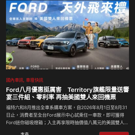
國內車訊
車壇快訊
Ford八月優惠挺厲害 Territory旗艦限量送響
宴三件組、零利率 再抽美國雙人來回機票
福特六和8月推出全車系購車方案，自2026年8月1日至8月31
日止，消費者至全台Ford展示中心試乘任一車款，即可獲得
Ford迷你磁吸燈箱；入主再享限時抽價值八萬元的美國雙人來
回機票〔註一〕，完成指定社群任務還有機會抽中雄獅旅遊金
李奇