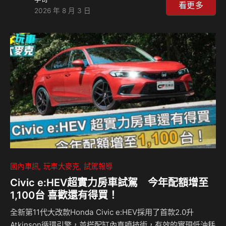
〔註二〕，邀請消費者以的方式開啟下一段冒險旅程。 為陪
看更多
2026 年 8 月 3 日
伴消費者迎接更多元的夏日生活場景，福特六和8月針對旗下
多款人氣車型推出限時購車禮遇，從家庭休旅、戶外探索到多
人移動與性能駕馭需求，提供完整車系選擇。The All-New
Ford Territory享貨物稅優惠價84.9萬元起，入主再享零利率
專案〔註三〕，並推出限量萬元升級「旗艦響宴三件組」優惠
〔註四〕，同步享F…
國內車訊
玩車大麥克
試駕報導
Civic e:HEV超實力房車試駕 今年配額增至
1,100台 喜歡還有得買！
全新第11代大改款Honda Civic e:HEV採用了首款2.0升
Atkinson循環引擎，並搭配缸內直噴技術，有效的實現低油耗