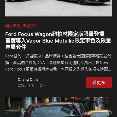
國內車訊
車壇快訊
Ford Focus Wagon紐柏林限定版限量登場
首度導入Vapor Blue Metallic限定車色及限量
專屬套件
Ford基於「源自賽道」品牌精神，結合各大國際賽事經驗並於
旗下產品融合性能DNA，具體形塑鮮明運動化風格；於New
Ford Focus更是持續精進自我，率同級之先導入各項先進配
備，並以同級最佳的駕馭樂趣，成功於台灣車壇樹立成功典
Chang Chris
範。於今第四代New Ford Focus於2019年在台上市以來，累
看更多
2025 年 6 月 2 日
計銷售近7萬台，亦創下《車訊風雲獎》最佳國產中型車五連
霸殊榮，顯見New Ford Focus於實質銷售及市場口碑等不同
層面，皆展現出優於同級的領銜地位。 為感謝消費者支持並
彰顯「Timeless Focus」永恆經典的本格精神，福特六和宣
布正式在台推出New Ford Focus Wagon紐柏林…