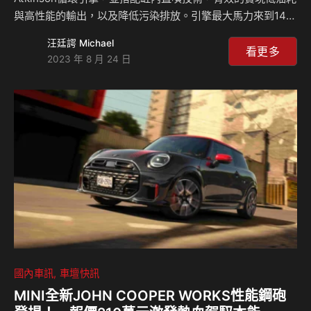
與高性能的輸出，以及降低污染排放。引擎最大馬力來到143
匹，而在電動馬達的加持下則可以達到184匹馬力、最大扭力
汪廷諤 Michael
為19.0kgm，在電動馬達加持下可達到32.1kgm的扭力輸出。
看更多
2023 年 8 月 24 日
Civic e:HEV並配備新一代Honda SENSING主動安全系統 ，
以最新100度可偵測三車道的超廣角攝影機，搭配新世代影像
處理晶片，使CMBS碰撞緩解煞車系統多了夜間行人辨識、對
向左轉車碰撞預防、自行車對應及前行摩托車對應等嶄新功
能，結合完善的主被動安全科技，全面進化的安全性，…
國內車訊
車壇快訊
MINI全新JOHN COOPER WORKS性能鋼砲