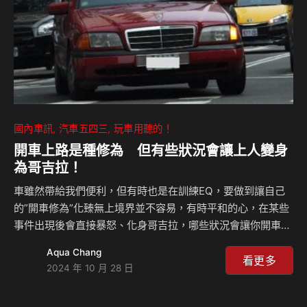
國內車訊
汽車五四三
玩車用聽的！
開車上路是種修為 但有些狀況會讓上人變身
為哥吉拉！
車雖然帶給我們便利，但有時也是在訓練EQ，要做到讓自己
的”開車修為”化臻無上境界並不容易，有時平和的心，在某些
事件出現後會直接暴怒、化身哥吉拉，哪些狀況會讓你開車時
感到”杜爛”？本集舉出一些例子，希望和你所想的接近或一
Aqua Chang
致！一起來聽島叔和豪哥怎麼說？ 相關新聞：
看更多
2024 年 10 月 28 日