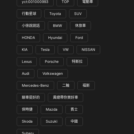
yct:001000993
TOP
電動車
行動星球
Toyota
SUV
小徐說說話
BMW
休旅車
HONDA
Hyundai
Ford
KIA
Tesla
VW
NISSAN
Lexus
Porsche
特斯拉
Audi
Volkswagen
Mercedes-Benz
二輪
福斯
聊車挺好的
黃總帶你買好車
保時捷
Mazda
賓士
Skoda
Suzuki
中國
Subaru