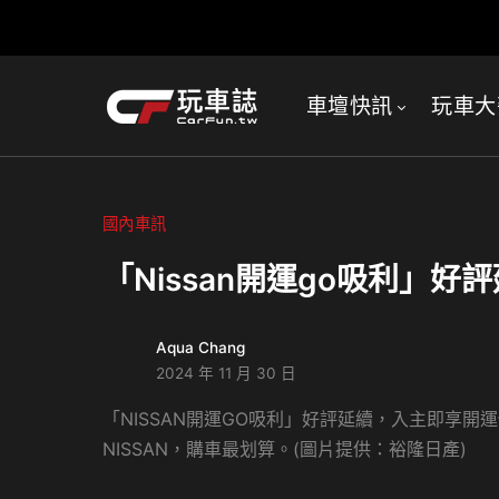
車壇快訊
玩車大
國內車訊
「Nissan開運go吸利」
Aqua Chang
2024 年 11 月 30 日
「NISSAN開運GO吸利」好評延續，入主即享開
NISSAN，購車最划算。(圖片提供：裕隆日產)