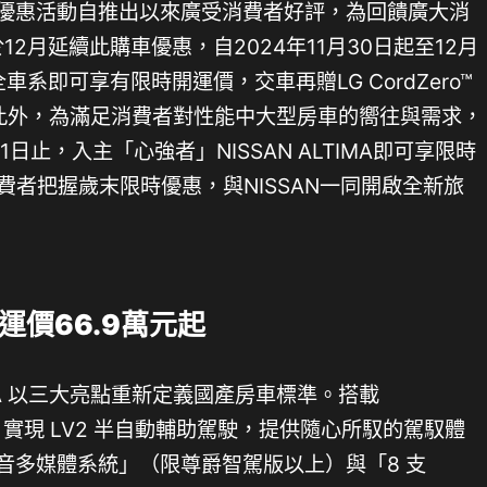
購車優惠活動自推出以來廣受消費者好評，為回饋廣大消
12月延續此購車優惠，自2024年11月30日起至12月
全車系即可享有限時開運價，交車再贈LG CordZero™
。此外，為滿足消費者對性能中大型房車的嚮往與需求，
31日止，入主「心強者」NISSAN ALTIMA即可享限時
費者把握歲末限時優惠，與NISSAN一同開啟全新旅
開運價66.9萬元起
TRA 以三大亮點重新定義國產房車標準。搭載
」，實現 LV2 半自動輔助駕駛，提供隨心所馭的駕馭體
影音多媒體系統」（限尊爵智駕版以上）與「8 支