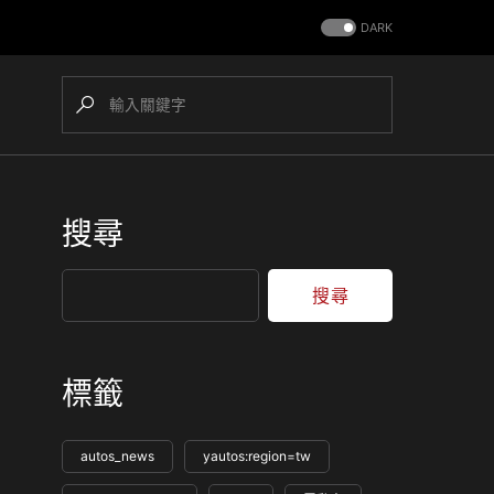
DARK
搜尋
搜尋
標籤
autos_news
yautos:region=tw