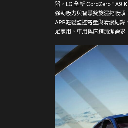
器，LG 全新 CordZero™ A
強勁吸力與智慧雙旋濕拖吸頭，實
APP輕鬆監控電量與清潔紀
足家用、車用與床鋪清潔需求