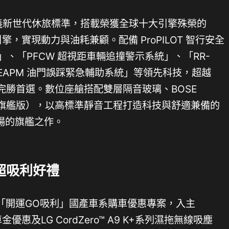
 重新定義新世代休旅標準，搭載榮獲全球十大引擎殊榮的
縮比引擎，實現動力與油耗兼顧。配備 ProPILOT 智行安全
」、「PFCW 超視距車輛追撞警示系統」、「RR-
「EAPM 油門誤踩緊急輔助系統」等領先科技，超越
的完勝首選。數位座艙搭配雙層隔音玻璃、BOSE
系統(限旗艦版），以高標準靜音工程打造科技與舒適兼備的
場的旗艦之作。
超吸利好禮
續「開運GO吸利」國產車系購車優惠專案，入主
優惠及LG CordZero™ A9 K+系列濕拖無線吸塵