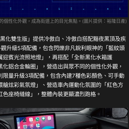
的個性化外觀，成為街道上的目光焦點。(圖片提供：裕隆日產)
ENTRA「黑化雙生版」提供冷傲白、冷傲白搭配黯夜黑頂及疾
外觀升級5項配備，包含閃爍非凡銳利眼神的「藍紋頭
翼迎賓光流照地燈」，再搭配「全新黑化水箱護
黑化鋁合金輪圈」，營造出與眾不同的個性化外觀，
則限量升級3項配備，包含內建7種色彩顏色、可手動
環艙炫彩氣氛燈」、營造車內運動化氛圍的「紅色方
紅色座椅縫線」，整體內裝更顯濃烈跑格。