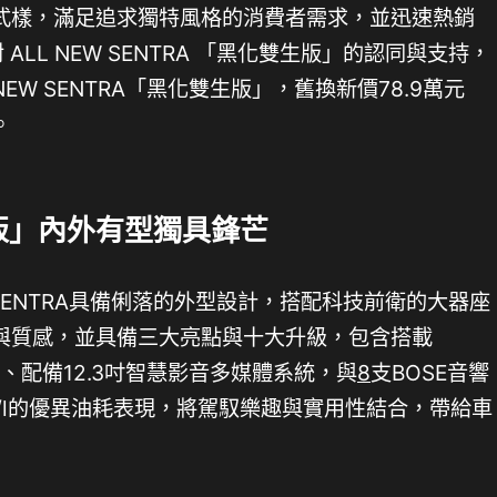
式樣，滿足追求獨特風格的消費者需求，並迅速熱銷
 ALL NEW SENTRA 「黑化雙生版」的認同與支持，
 NEW SENTRA「黑化雙生版」，舊換新價78.9萬元
。
生版」內外有型獨具鋒芒
NEW SENTRA具備俐落的外型設計，搭配科技前衛的大器座
與質感，並具備三大亮點與十大升級，包含搭載
助駕駛、配備12.3吋智慧影音多媒體系統，與
8
支BOSE音響
km/l的優異油耗表現，將駕馭樂趣與實用性結合，帶給車