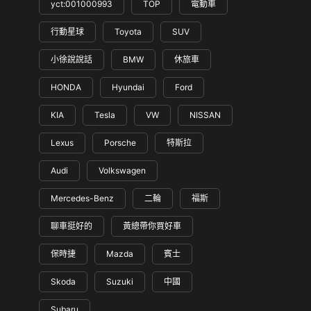
yct:001000993
TOP
電動車
行動星球
Toyota
SUV
小徐說說話
BMW
休旅車
HONDA
Hyundai
Ford
KIA
Tesla
VW
NISSAN
Lexus
Porsche
特斯拉
Audi
Volkswagen
Mercedes-Benz
二輪
福斯
聊車挺好的
黃總帶你買好車
保時捷
Mazda
賓士
Skoda
Suzuki
中國
Subaru