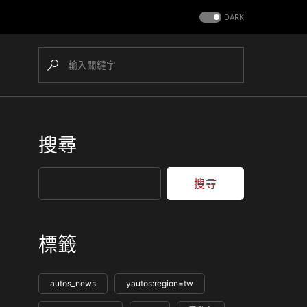
DARK
搜尋
搜尋
標籤
autos_news
yautos:region=tw