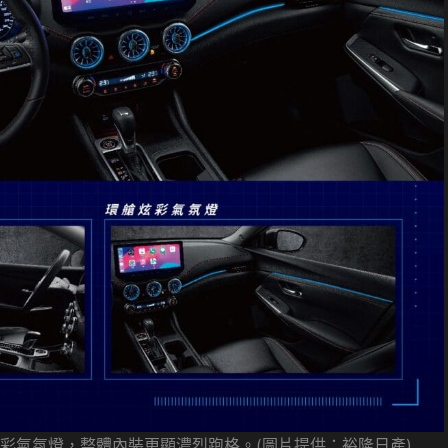
彩氣氛燈，整體內裝更顯濃烈跑格。(圖片提供：裕隆日產)