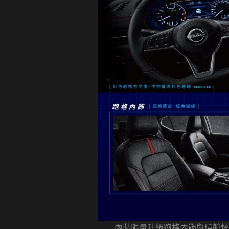
內裝限量升級跑格內飾與環艙炫