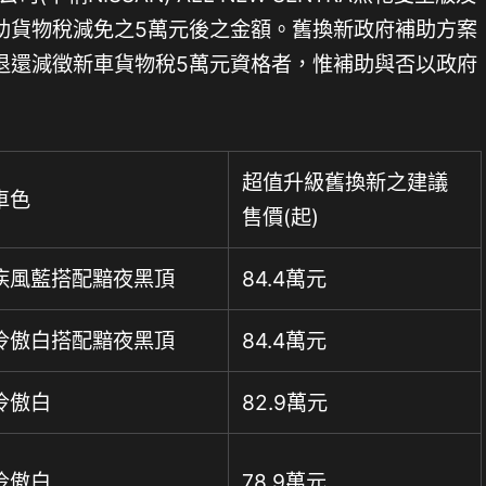
助貨物稅減免之5萬元後之金額。舊換新政府補助方案
退還減徵新車貨物稅5萬元資格者，惟補助與否以政府
超值升級舊換新之建議
車色
售價(起)
疾風藍搭配黯夜黑頂
84.4萬元
冷傲白搭配黯夜黑頂
84.4萬元
冷傲白
82.9萬元
冷傲白
78.9萬元