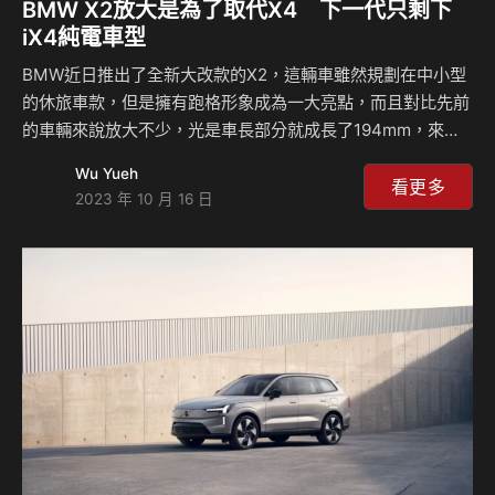
BMW X2放大是為了取代X4 下一代只剩下
iX4純電車型
BMW近日推出了全新大改款的X2，這輛車雖然規劃在中小型
的休旅車款，但是擁有跑格形象成為一大亮點，而且對比先前
的車輛來說放大不少，光是車長部分就成長了194mm，來到
4,554mm，接近中型休旅車的設計其實其目的很可能是為了
Wu Yueh
取代X4的定位，因為X4的下一代車款很可能只剩下純電車型
看更多
2023 年 10 月 16 日
iX4而已，如果想要購買燃油動力的話就只能往下選擇X2或是
往上選擇X6了。 在現今的市場當中，大改款車型的尺碼放大
似乎是一種趨勢，不過在X2身上似乎又更被強調，現在車長
突破了4.5米，雖然要追上哥哥X4的4.7米還有一段差距，但
是至少兩者更為接近，就連造型方面也同樣都是跑格運動姿態
設計，而根據消息指出這是因為X4即將被…