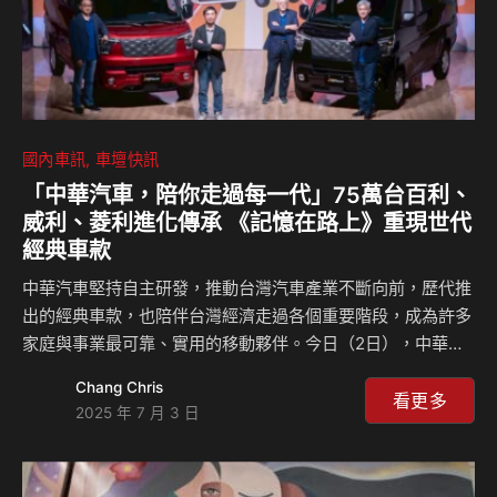
國內車訊
車壇快訊
「中華汽車，陪你走過每一代」75萬台百利、
威利、菱利進化傳承 《記憶在路上》重現世代
經典車款
中華汽車堅持自主研發，推動台灣汽車產業不斷向前，歷代推
出的經典車款，也陪伴台灣經濟走過各個重要階段，成為許多
家庭與事業最可靠、實用的移動夥伴。今日（2日），中華汽
車舉辦「J SPACE特仕車暨經典車系同樂會」，邀請歷代車款
Chang Chris
車主齊聚一堂，現場展出多款經典車，包括百利800、威利
看更多
2025 年 7 月 3 日
（第一至第三代）、菱利A180等，透過分享用車故事，共同
見證逾半世紀的技術傳承與品牌情感。 中華汽車總經理曾鑫
城也在致詞中表示：「從百利、威利、菱利到現今的J