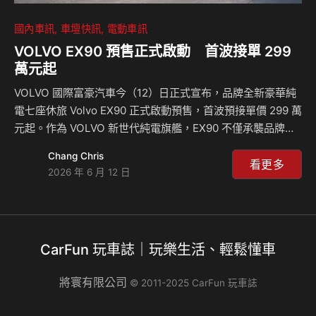
國內車訊
車壇快訊
電動車訊
VOLVO EX90 預售正式啟動 首波接單 299
萬元起
VOLVO 國際富豪汽車今（12）日正式宣布，品牌全新豪華純
電七座休旅 Volvo EX90 正式啟動預售，首波預接單價 299 萬
元起。作為 VOLVO 新世代純電旗艦，EX90 不僅承襲品牌近
百年來對安全科技的堅持，更以寬裕七座空間、長途純電續
Chang Chris
航、800V 高壓電能架構與軟體定義車輛的能力，回應現代菁
看更多
2026 年 6 月 12 日
英家庭對豪華、安心與多功能移動的全新期待。 Volvo EX90
一舉榮獲 2025 年 World Car Awards 評選「世界年度豪華車
（World Luxury Car） 」殊榮；此次將 EX90 引進台灣市
場，不僅代表 VOLVO 純電產品陣容正式邁入旗艦級距，也象
CarFun 玩車誌｜玩樂生活、輕鬆懂車
徵品牌以新世代…
將寰有限公司
© 2011-2025 CarFun 玩車誌