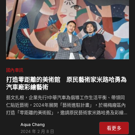
SPACE，每款車型都在不同時代發揮重要影響力。從過去講求
耐用、實用的生財工具，到如今講究安全、舒適、跨界應用的
設計理念，我們始終致力於成為車主最值得信賴的移動夥伴…
國內車訊
打造零距離的美術館 原民藝術家米路哈勇為
汽車廠彩繪藝術
藝文扎根，企業先行!中華汽車為倡導工作生活平衡、帶領同
仁貼近藝術，2024年展開「藝術進駐計畫」，於楊梅廠區內
打造「零距離的美術館」，邀請原民藝術家米路哈勇及彩繪助
手賈比恩(黃皓哲)進行公共藝術創作，並以「生生不息」為創
Aqua Chang
作主軸，連結原民關懷、生態永續等意念，繪製「傳承」、
看更多
2024 年 2 月 8 日