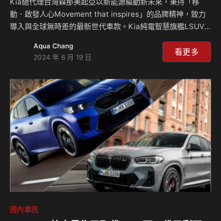
Kia總代理台灣森那美起亞以新能源驅動新未來，秉持「移
動．啟發人心Movement that inspires」的品牌精神，致力
導入與全球無時差的最新世代車款。Kia純電智慧旗艦LSUV –
Kia EV9，自發表後不僅擄獲全球車迷目光，更屢獲國內外各
Aqua Chang
項大獎肯定，一舉奪得2024世界年度風雲車World Car of
看更多
2024 年 6 月 19 日
the Year與2024世界年度電動風雲車World Electric
Vehicle、2024車訊風雲獎「年度風雲車」與「最佳進口電動
車」國內外大獎肯定！Kia EV9同時更榮獲2024年德國年度風
雲車大獎GCOTY(German Car Of The Year)…
國內車訊