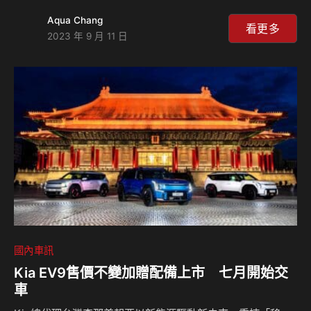
這些輪胎由可達63％回收可再生材料所製成，包括使用回收
Aqua Chang
有機纖維、再生碳黑、回收橡膠化學品等。相較於2019年比
看更多
2023 年 9 月 11 日
賽時的輪胎，材料循環再利用性提升了33%。普利司通更與物
流運輸公司DHL合作，通過使用可持續性的海運燃料與碳排放
補償，實現了輪胎運輸100％的碳中和。 相較2019比賽輪胎躍
進33%可再生材料循環利用性 普利司通提供世界太陽能車挑
戰賽參賽隊伍的輪胎為MCN可再生材料比…
國內車訊
Kia EV9售價不變加贈配備上市 七月開始交
車