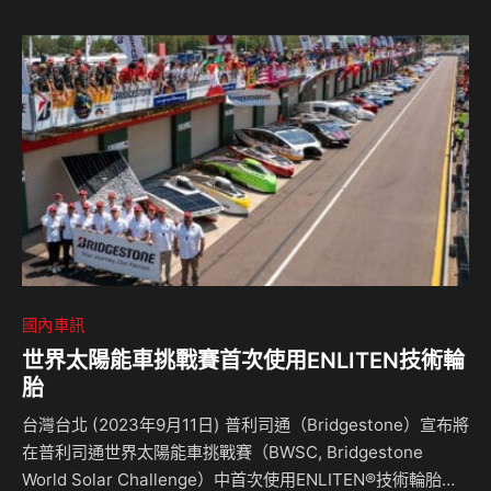
「希望」、「守護」及「迎向」四幅大型藝術牆，藉由畫筆傳
達中華汽車多元共融、生活平衡之企業承諾。 提供員工「生
生不息」的藝術饗宴 中華汽車自2019年起著手進行「辦公室
改善計畫」，陸續更新員工圖書館、品牌館、咖啡廳及辦公室
等工作場域，近年預計投入4億元改善員工宿舍及運動中心，
2024年也首度結合藝文，將公共藝術創作搬進廠區，以優…
國內車訊
世界太陽能車挑戰賽首次使用ENLITEN技術輪
胎
台灣台北 (2023年9月11日) 普利司通（Bridgestone）宣布將
在普利司通世界太陽能車挑戰賽（BWSC, Bridgestone
World Solar Challenge）中首次使用ENLITEN®技術輪胎。