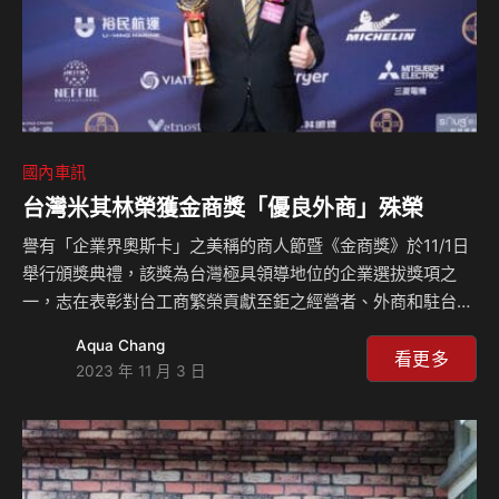
國內車訊
台灣米其林榮獲金商獎「優良外商」殊榮
譽有「企業界奧斯卡」之美稱的商人節暨《金商獎》於11/1日
舉行頒獎典禮，該獎為台灣極具領導地位的企業選拔獎項之
一，志在表彰對台工商繁榮貢獻至鉅之經營者、外商和駐台商
務單位。台灣米其林以企業永續理念，深耕台灣市場，於今年
Aqua Chang
榮獲金商獎「優良外商」獎項殊榮。 米其林集團於1972年正
看更多
2023 年 11 月 3 日
式進駐台灣，以「一切皆可持續」及追求「人、利潤及環境」
三者之間的最佳平衡為目標，創造台灣交通發展的多項里程
碑，從移動生活開始普及的70年代，至運輸產業穩定發展的今
日，台灣米其林持續優化高品質的服務與產品性能、引進世界
趨勢、開發專利技術，領航台灣交通的進步與成長，更在