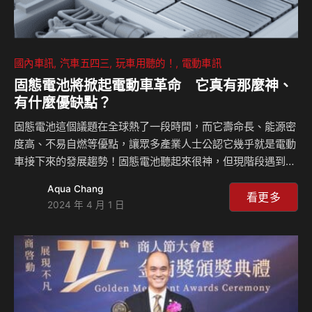
國內車訊
汽車五四三
玩車用聽的！
電動車訊
固態電池將掀起電動車革命 它真有那麼神、
有什麼優缺點？
固態電池這個議題在全球熱了一段時間，而它壽命長、能源密
度高、不易自燃等優點，讓眾多產業人士公認它幾乎就是電動
車接下來的發展趨勢！固態電池聽起來很神，但現階段遇到了
哪些瓶頸？難到在固態電池面前鋰電池完全沒有優勢？來聽島
Aqua Chang
叔和豪哥以科學專業角度的解析！ 相關新聞：
看更多
2024 年 4 月 1 日