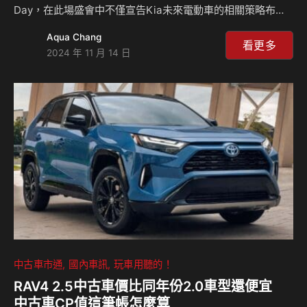
Day，在此場盛會中不僅宣告Kia未來電動車的相關策略布局
及藍圖，更在現場帶來Kia旗下的全新電動車陣容，包含
Aqua Chang
EV3、 EV5以及 Concept EV4、 Concept PV5等最新力作，
看更多
2024 年 11 月 14 日
皆是首次於亞太區驚艷首演。Kia亞太區總裁暨首席執行官Ki
Seok Ahn表示：「台灣是亞太區最大的電動車市場之一，而
今年正好是台灣森那美起亞成立屆滿的第十周年。近年來，
Kia台灣寫下卓越的銷售成長佳績，年複合成長率高達43%。
作為最緊密的朋友而不僅僅是商…
中古車市通
國內車訊
玩車用聽的！
RAV4 2.5中古車價比同年份2.0車型還便宜
中古車CP值這筆帳怎麼算