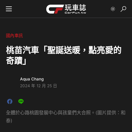
國內車訊
桃苗汽車「聖誕送暖，點亮愛的
奇蹟」
Aqua Chang
2024 年 12 月 25 日
全體於心路桃園發展中心與孩童們大合照。(圖片提供：和
泰)