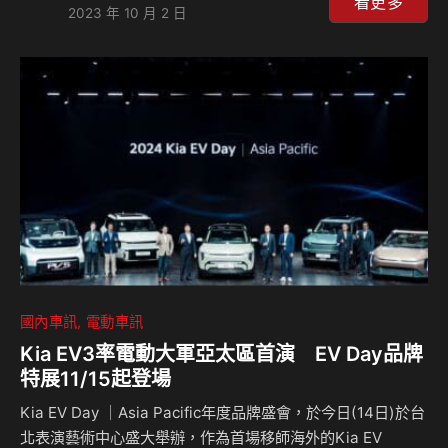
容量亦達到同級最大的485公升，行李廂底板下還具備可容納
看更多
2023 年 10 月 2 日
兩個小登機廂的大型隱藏置物空間，若將後座6/4分離式椅背
前倒打平，估計能獲得約1,200公升容量，很能裝。 TSS系統
為全車系均標配TSS系統，雖未達到Level 2輔助自駕，但少
不了超好用的ACC主動定速定距巡航系統與車道偏離輔助功
能，另外，全車系標配9吋中控觸控螢幕主機，並提供Apple
…
國內車訊
電動車訊
Kia EV3率電動大軍亞太區首演 EV Day品牌
特展11/15起登場
Kia EV Day ｜Asia Pacific年度品牌盛會，於今日(14日)於台
北表演藝術中心盛大舉辦，作為首場移師海外的Kia EV