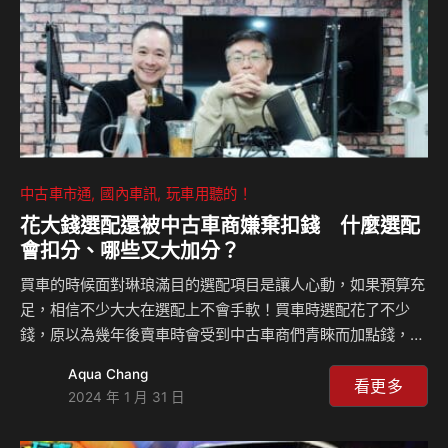
2018年引進米其林指南，成功使台灣美食、觀光與國際市場
接…
中古車市通
國內車訊
玩車用聽的！
花大錢選配還被中古車商嫌棄扣錢 什麼選配
會扣分、哪些又大加分？
買車的時候面對琳琅滿目的選配項目是讓人心動，如果預算充
足，相信不少大大在選配上不會手軟！買車時選配花了不少
錢，原以為幾年後賣車時會受到中古車商們青睞而加點錢，
但……理想很美好，現實很殘酷，選了不對的項目到了中古車
Aqua Chang
商眼中有可能會被扣錢，但是有些選配又是大加分。到底在中
看更多
2024 年 1 月 31 日
古車商眼中哪些選配是雞肋？哪些是寶？ 相關新聞：