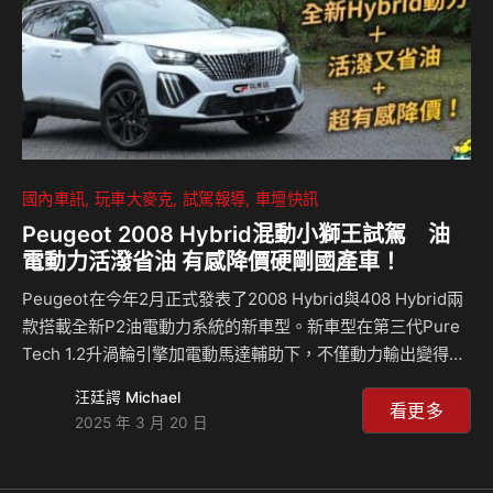
國內車訊
玩車大麥克
試駕報導
車壇快訊
Peugeot 2008 Hybrid混動小獅王試駕 油
電動力活潑省油 有感降價硬剛國產車！
Peugeot在今年2月正式發表了2008 Hybrid與408 Hybrid兩
款搭載全新P2油電動力系統的新車型。新車型在第三代Pure
Tech 1.2升渦輪引擎加電動馬達輔助下，不僅動力輸出變得更
飽滿(136ps，原130ps)，還具備更出色的省油性；以2008
汪廷諤 Michael
Hybrid為例，平均油耗從之前1.2升引擎的17km/L，一舉提升
看更多
2025 年 3 月 20 日
到21.5km/L！ 重點是，新2008 Hybrid與408 Hybrid全車系
售價，比去年沒有Hybrid動力的車型更便宜，兩車系的入門款
價格都壓在120萬元內，而且配備一樣齊全。這到底是什麼狀