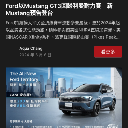
Ford以Mustang GT3回歸利曼耐力賽 新
Mustang預告登台
Ford持續擴大平民至頂級賽車運動參賽層級，更於2024年起
以品牌各式性能勁旅，積極參與如美國NHRA直線加速賽、美
國NASCAR Xfinity系列、派克峰國際爬山賽（Pikes Peak
International Hill Climb）等全球賽事。面對即將於6月15日
Aqua Chang
至16日盛大開賽的利曼24小時耐力賽（24 Hours of Le
看更多
2024 年 6 月 6 日
Mans），Ford也已做好萬全準備，將以全新打造的Ford
Mustang GT3性能戰駒，重返暌違許久的利曼賽道，強勢衝
擊眾家好手。 一如Ford總裁兼首席執行官Jim Farley所提到
的：「我們正在見證Ford性能車款進入一個令人熱血沸騰的全
新發展階…