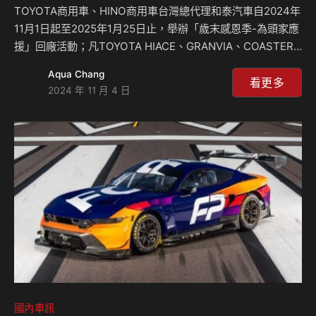
TOYOTA商用車、HINO商用車台灣總代理和泰汽車自2024年
11月1日起至2025年1月25日止，舉辦「歲末感恩季-為頭家應
援」回廠活動；凡TOYOTA HIACE、GRANVIA、COASTER
車輛及HINO全車系、於活動期間內準時回廠，即可享多項專
Aqua Chang
屬優惠。 為了全面提升車輛安全照護，活動期間回廠不僅能
看更多
2024 年 11 月 4 日
享受30項免費安全檢查，還可以選用升級版定期保養套餐；
本次套餐油品使用201大關級機油，可給予車輛更有效抗磨
損、防腐蝕保護，有助於延長引擎使用壽命，為愛車增添更多
保障；且提供201大關級機油88折優惠，經濟實惠的保養新商
品，歡迎各位頭家搶先體驗。 此外，因應頭家們對時間分秒
必爭的要求，20…
國內車訊