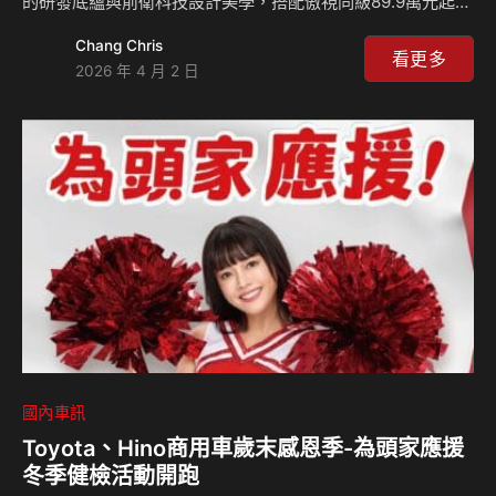
的研發底蘊與前衛科技設計美學，搭配傲視同級89.9萬元起的
親切定價，為純電市場注入全新活力，迅速成為矚目焦點。
Chang Chris
為感謝廣大消費者的熱烈支持與肯定，FOXTRON於4 月針對
看更多
2026 年 4 月 2 日
指定車型推出8,000元配件折抵金的新購車禮遇，讓車主能依
個人需求輕鬆升級專屬個性化座駕；同時，為感謝首批入主
BRIA的車主，指定車型將也將提供價值3,500元的保修服務抵
用金，以實質回饋展現FOXTRON深耕台灣市場的決心與用
心。 義大利頂尖美學交織前衛智慧座艙 2,800mm越級軸距重
塑跨界休旅新標竿 B…
國內車訊
Toyota、Hino商用車歲末感恩季-為頭家應援
冬季健檢活動開跑