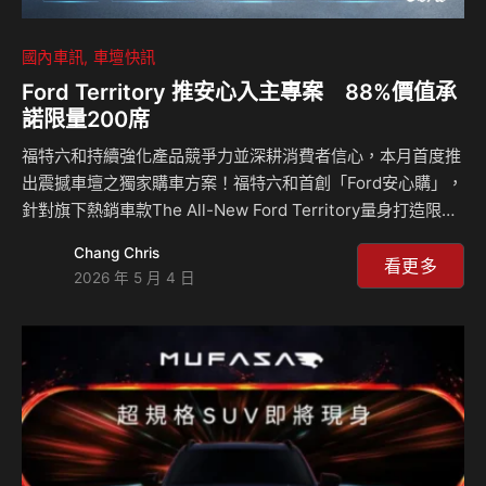
國內車訊
車壇快訊
Ford Territory 推安心入主專案 88%價值承
諾限量200席
福特六和持續強化產品競爭力並深耕消費者信心，本月首度推
出震撼車壇之獨家購車方案！福特六和首創「Ford安心購」，
針對旗下熱銷車款The All-New Ford Territory量身打造限量
200席任你開半年，車價88%保證購回〔註一〕的破天荒承
Chang Chris
諾，寫下業界價值保障新高標，福特六和祭出新車市場前所未
看更多
2026 年 5 月 4 日
見的回購保證承諾，以實際行動回應消費者對車輛保值性的關
注，更印證The All-New Ford Territory在二手車市場的優異
折舊率。 除了最強的保值神盾以外，福特六和本月同步祭出
多重驚喜好禮！自2026年5月1日至5月31日止，消費者至全台
Ford展示中心試乘任一車款，即可獲得7-11百…