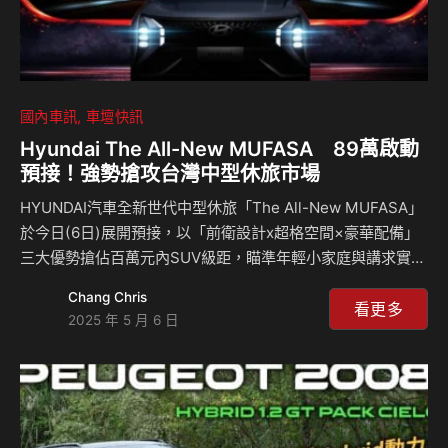
國內車訊
車壇快訊
Hyundai The All-New MUFASA 89萬啟動
預接！強勢搶攻台灣中型休旅市場
HYUNDAI汽車全新世代中型休旅「The All-New MUFASA」
於今日(6日)展開預接，以「前衛設計x超格空間×豪華配備」
三大優勢搶佔百萬元內SUV級距，瞄準年輕小家庭與講求實用
配備的消費者族群，展現品牌在新興市場的產品佈局與設計實
Chang Chris
力。 The All-New MUFASA為HYUNDAI汽車專為亞太市場量
看更多
2025 年 5 月 6 日
身打造的戰略休旅，承襲品牌最新一代「Sensuous
Sportiness」設計語彙，融合大膽的車身輪廓、科技導向的
座艙以及高機能空間，以$89萬元起預售價填補現行產品線百
萬內中型SUV的空缺。 全球設計網絡整合 打造在地化高適
應性產品 The All-New MUFASA的開發由…