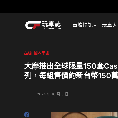
車壇快訊
玩車大
品酒
國內車訊
大摩推出全球限量150套Cask
列，每組售價約新台幣150
2024 年 10 月 3 日