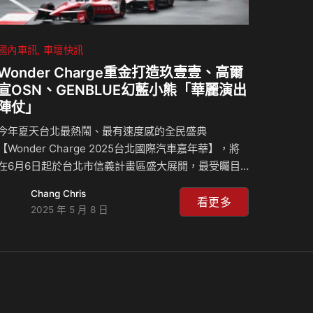
國內車訊
車壇快訊
Wonder Charge重金打造玖壹壹、高爾
宣OSN、GENBLUE幻藍小熊「華麗演出
陣仗」
今年夏天台北最熱鬧、最有速度感的全民盛典
【Wonder Charge 2025台北國際汽車嘉年華】，將
在6月6日起於台北市信義計畫區盛大展開，最受矚目
的是6月7日首度引進台灣的國際級指標賽車運動盛事
Chang Chris
「世界電動方程式賽車Showrun」，自從活動宣布以
看更多
2025 年 5 月 8 日
來網友在各大社群平台熱議不斷，早鳥票優惠限時至
5/18。 此次最大看點是臺北市政府前的市府路首度封
街變身超能城市賽道，全球矚目的電動賽車系列首度來
台，GEN2聯盟車封街飆速，現場見證最前衛的純電競
速魅力，更能見到嘻哈天團玖壹壹、唱作才子高爾宣
OSN以及超人氣女團GENBLUE幻藍小熊站上舞台，