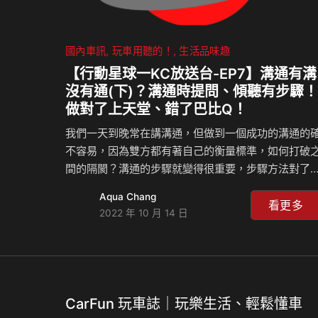
國內車訊
玩車用聽的！
生活品味趣
【行動星球⼀KC放送台-EP7】溝通有溝
沒有通(下)？溝通時提問、傾聽有步驟！
做對了上天堂、錯了巴比Q！
我們一天到晚常在講溝通，但做到一個成功的溝通的
不容易，因為雙方都有著自己的衡量標準，如何打破
間的隔閡？溝通的步驟就變得很重要，步驟方法對了
倍功半，恣意而為有時反而會讓雙方關係變得更緊張
Aqua Chang
怎麼做，來聽KC老師上課嘍！
看更多
2022 年 10 月 14 日
CarFun 玩車誌｜玩樂生活、輕鬆懂車