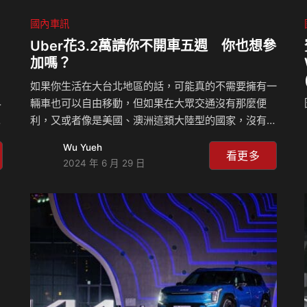
國內車訊
Uber花3.2萬請你不開車五週 你也想參
加嗎？
如果你生活在大台北地區的話，可能真的不需要擁有一
界
輛車也可以自由移動，但如果在大眾交通沒有那麼便
場
利，又或者像是美國、澳洲這類大陸型的國家，沒有車
代
幾乎就等於沒有腳，不過現在Uber在這些地方進行了
Wu Yueh
One Less Car實驗，他們將會給參與實驗的人一筆
看更多
2024 年 6 月 29 日
，
錢，大約是新台幣3.2萬的金額請你放棄開車五個星
期，這當中你可以使用任何的交通工具，但就是不能開
自己的車，希望藉此讓大家知道，其實不開車也是可以
隱
自在生活。 Uber最近在北美推出了一個名為「One
Less Car」的實驗計劃，這項計畫主要是在鼓勵車主
玩
放棄自行開車，改用其他交通方式，該計劃將開放175
名參與者報名，包括洛杉磯、芝加哥、華盛頓特區、邁
阿…