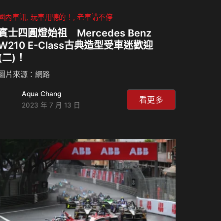
國內車訊
玩車用聽的！
老車講不停
賓士四圓燈始祖 Mercedes Benz
W210 E-Class古典造型受車迷歡迎
(二)！
圖片來源：網路
Aqua Chang
看更多
2023 年 7 月 13 日