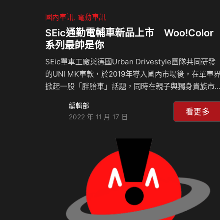
國內車訊
電動車訊
SEic通勤電輔車新品上市 Woo!Color
系列最帥是你
SEic單車工廠與德國Urban Drivestyle團隊共同研發
的UNI MK車款，於2019年導入國內市場後，在單車
掀起一股「胖胎車」話題，同時在親子與獨身貴族市
造成熱烈搶購潮。為開創更多個人化風格的需求，總
編輯部
理除引進德國最新熱銷色外，更有MultiCam授權的
看更多
2022 年 11 月 17 日
「軍用迷彩」新色，為通勤者帶來全新五種色彩風格
提供各種不同性格的車主選擇。 專為城市打造的「簡
約石墨灰」CITY車款系列繼承了原黑、白車款的經典
簡約設計，並重新披上優雅、神秘的外衣，在光影下
約閃爍著如礦石般的色澤，同時具鋼鐵般皮膜色的質
感，既沉穩又捉摸不定，反而更能彰顯車主兩種不同
性的性格。另外，還有迷人深酒紅、慵懶沙漠黃…