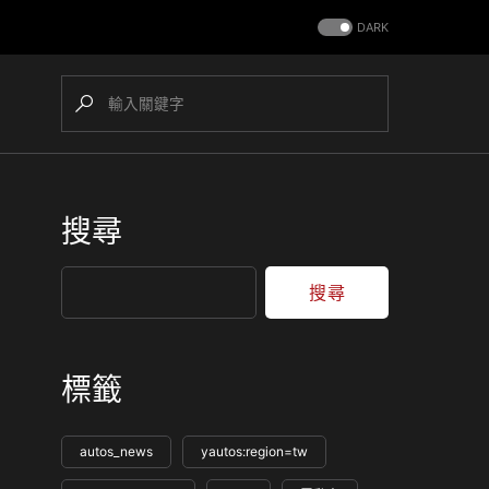
DARK
搜尋
搜尋
標籤
autos_news
yautos:region=tw