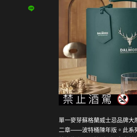
單一麥芽蘇格蘭威士忌品牌大摩（
二章——波特桶陳年版。此系