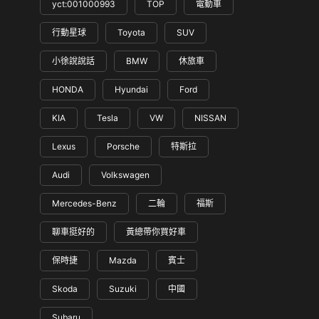
yct:001000993
TOP
電動車
行動星球
Toyota
SUV
小徐說說話
BMW
休旅車
HONDA
Hyundai
Ford
KIA
Tesla
VW
NISSAN
Lexus
Porsche
特斯拉
Audi
Volkswagen
Mercedes-Benz
二輪
福斯
聊車挺好的
黃總帶你買好車
保時捷
Mazda
賓士
Skoda
Suzuki
中國
Subaru