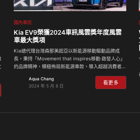
國內車訊
Kia EV9榮獲2024車訊風雲獎年度風雲
車最大獎項
Kia總代理台灣森那美起亞以新能源移動驅動品牌成
確
長，秉持「Movement that inspires移動‧啟發人心」
之
的品牌精神，積極佈局新能源車款，導入超越消費者期
事
待的創新世代車款。屢獲國際大獎的Kia EV9純電智慧
Aqua Chang
，
旗艦LSUV，自全球發表以來已囊括各大國際車壇大
看更多
2024 年 5 月 8 日
獎，近日不僅贏得2024德國年度風雲車(GCOTY,
German Car of the Year)「最佳豪華車」，日前更勇
奪「2024世界年度風雲車World Car of the Year」與
「2024世界年度電動風雲車World Electric Vehicle」
雙冠王肯定！近日Kia EV9更在國內車壇最高榮耀的車
訊風雲獎…