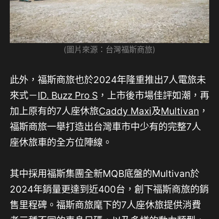
(圖片來源：台灣福斯商旅)
此外，福斯商旅也於2024年隆重推出7人電旅未
來式－
ID. Buzz Pro S
，上市後市場佳評如潮，再
加上原有的7人座休旅
Caddy Maxi
及
Multivan
，
福斯商旅一舉打造出台灣車市中少有的完整7人
座休旅車的全方位陣線。
其中採用福斯集團全新MQB底盤的Multivan於
2024年銷量更達到近400台，創下福斯商旅的銷
售里程碑。福斯商旅麾下的7人座休旅提供消費