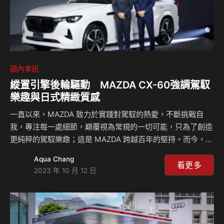
國內車訊
縱置引擎後輪驅動 MAZDA CX-60強調駕馭
樂趣與日式精緻質感
一直以來，MAZDA 致力於實踐對駕馭的熱愛，不斷挑戰自
我，專注每一處細節，巔覆視為常規的一切可能，只為了創造
更純粹的駕馭樂趣；這是 MAZDA 跨越百年的堅持。而今，嶄
新世代平台 ⸺ Large Product Group 採用縱置後驅平台技
Aqua Chang
術打造出首款代表作 ALL-NEW MAZDA CX-60，不僅為同級
看更多
2023 年 10 月 12 日
唯一縱置引擎後輪驅動 SUV，結合優雅細膩的日式造車工藝
與全新進化的魂動設計，更首度將 KPC 車身平衡控制與
Large Product Group 縱置後驅平台技術運用於 SUV；前獨
立雙 A 臂、後獨立多連桿的配置提供絕佳車身動態表現，前所