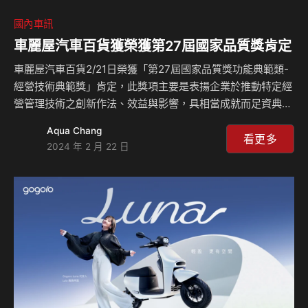
國內車訊
車麗屋汽車百貨獲榮獲第27屆國家品質獎肯定
車麗屋汽車百貨2/21日榮獲「第27屆國家品質獎功能典範類-
經營技術典範獎」肯定，此獎項主要是表揚企業於推動特定經
營管理技術之創新作法、效益與影響，具相當成就而足資典範
者。車麗屋總經理 卓豐閔表示，車麗屋汽車百貨成立三十多
Aqua Chang
年來，積極開創汽車百貨業的全新生態，建立完善品質管理體
看更多
2024 年 2 月 22 日
系，整合實體店面與網路銷售，並導入AI智能客服，以提升服
務與競爭力。卓豐閔感謝主辦單位及評審的肯定，車麗屋將能
獲取國家品質獎殊榮視為事業經營有成的尊榮象徵，非常榮幸
能獲得本屆獎項，將不斷提升品質效率及擴大市場，展現經營
價值！ 車麗屋創辦以來對於品質的堅持，不但透過品牌的英
文名稱Car Quality宣示，更由導入ISO 9…