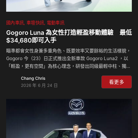
國內車訊
車壇快訊
電動車訊
Gogoro Luna 為女性打造輕盈移動體驗 最低
$34,680即可入手
瞄準都會女性身兼多重角色、既要效率又要餘裕的生活樣貌，
Gogoro 今（23）日正式推出全新車款 Gogoro Luna2 ，以
「輕盈，更有空間」為核心理念，研發出同級最輕中柱、獨家
雙置杯架與適合多元身型的舒適坐姿，期望協助消費者在忙碌
Chang Chris
的生活中，享受更從容自在的移動體驗。同時，Gogoro 宣布
看更多
2026 年 6 月 24 日
由三金主持天后 Lulu 黃路梓茵擔綱 Gogoro Luna 代言人，
她以多才多藝、自信真實的形象備受大眾喜愛，在工作與生活
之間游刃有餘的姿態，完美詮釋 Luna 代表的當代女性精神。
Gogoro Luna 售價 $83,980，扣除補助後最低 $34,680 即
可入手，7/26 前購車更享連續 24…