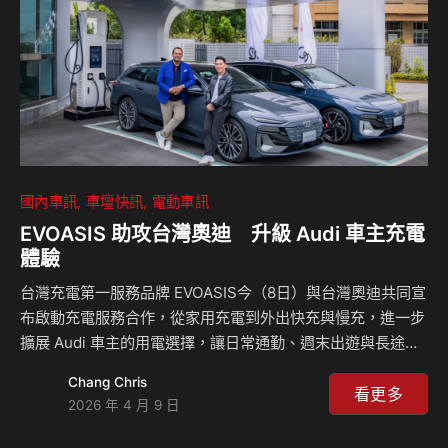
未見的駕馭體驗將再次席捲台灣休旅車市場。…
國內車訊
車壇快訊
電動車訊
EVOASIS 助攻台灣奧迪 升級 Audi 車主充電
體驗
台灣充電第一服務品牌 EVOASIS今（8日）與台灣奧迪共同宣
布啟動充電服務合作，從家用充電到外出快充與慢充，進一步
擴展 Audi 車主的用電選擇，讓日常通勤、週末出遊與長途旅
程都能順暢補電、從容移動。 EVOASIS 目前已於全台建
Chang Chris
置 135 站、650 槍快充，以及 257 站、812 槍 慢充。此次再
看更多
2026 年 4 月 9 日
結合 Audi 合作站點 11 站、30 槍快充，進一步擴大整體充電
服務覆蓋，提供 Audi 車主更多元的補電選擇，不論是平日通