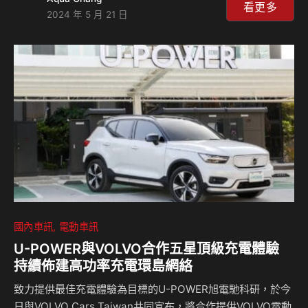
消費者對於個性化潮流外觀及駕馭性能的追求，TOYOTA GR
看更多
2024 年 5 月 21 日
開發團隊再次與國瑞汽車聯手，以台灣消費者需求為核心打
造，推出全新改款的COROLLA ALTIS GR SPORT，預期將
再為車壇掀起一陣GR風潮。 GR家族設計與專屬黑化套件 全
新改款COROLLA ALTIS GR SPORT擁有GR專屬套件，帶有
Ｇ字型格柵進氣孔的水箱護罩，…
國內車訊
電動車訊
U-POWER與VOLVO合作五星頂級充電體驗
持續佈建高功率充電環島網絡
致力提供最佳充電體驗為目標的U-POWER旭電馳科研，於今
日與VOLVO Cars Taiwan共同宣布，將合作提供VOLVO電動