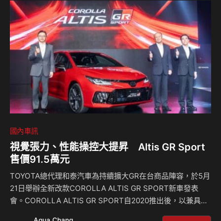
勤、假日出遊，或長途行駛途中，都能輕鬆找到合適的充電
站。 本次合作亮點之一為會員漫遊服務。Audi 車主可透過
App 使用 EVOA…
國內車訊
視覺張力、性能操控大提昇 Altis GR Sport
售價91.5萬元
TOYOTA總代理和泰汽車為持續擴大GR在台商品陣容，於5月
21日舉辦全新改款COROLLA ALTIS GR SPORT新車發表
會。COROLLA ALTIS GR SPORT自2020推出後，以兼具年
輕動感及駕馭樂趣之特點，深獲年輕消費者的喜愛。為了滿足
Aqua Chang