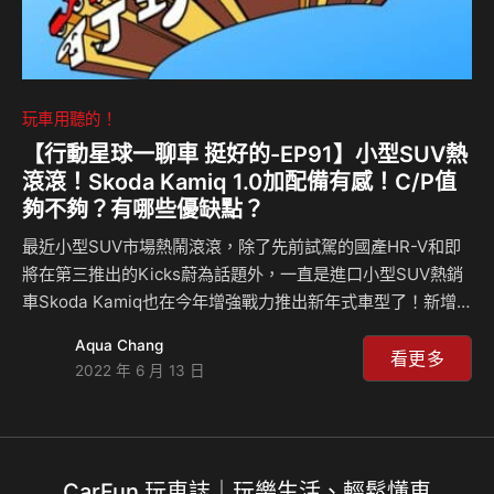
玩車用聽的！
【行動星球⼀聊車 挺好的-EP91】小型SUV熱
滾滾！Skoda Kamiq 1.0加配備有感！C/P值
夠不夠？有哪些優缺點？
最近小型SUV市場熱鬧滾滾，除了先前試駕的國產HR-V和即
將在第三推出的Kicks蔚為話題外，一直是進口小型SUV熱銷
車Skoda Kamiq也在今年增強戰力推出新年式車型了！新增
的配備計有「10.25吋全彩中文數位儀錶」、「Air Care抗過
Aqua Chang
敏源及濕度調節系統」，以及「Travel Assist智慧車陣輔助系
看更多
2022 年 6 月 13 日
統」，多了這三樣配備戰力自然大躍進，不過對重視經濟的人
來說Kamiq整體表現C/P值夠不夠？有哪些優缺點？還有1.0升
動力到底夠不夠用？空間能否滿足小家庭需求？本集島叔詳細
的試駕與分析將為大大們解答這些疑惑。
CarFun 玩車誌｜玩樂生活、輕鬆懂車