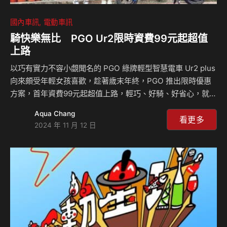
國內車訊
電動車訊
騎快樂無比 PGO Ur2限時資費99元起超值
上路
以巧有實力不容小覷聞名的 PGO 綠牌輕型智慧電車 Ur2 plus
向來頗受年輕女孩喜歡，趁著歲末年終，PGO 推出限時優惠
方案，首年資費99元起超值上路，輕巧、好騎、好省心，就要
你騎快樂無比。 “You are too much”，給妳的比妳想像多更
Aqua Chang
多。Ur2 plus 座高為730mm、車重為82kg，不僅輕巧好駕
看更多
2024 年 11 月 12 日
馭，還擁有許多貼心的配備。在燈具上，採用 Class-C 直射
式 LED 魚眼頭燈，搭配微笑造型的 LED 尾燈組，提供夜間優
異的照明效果。此外，車殼以環保材質打造，可愛的圓潤外
型，具備防刮特性，穿梭街道、駐車停放都安心。 在實用設
計上，Ur2 plus 配備全液晶儀錶和後座飛…