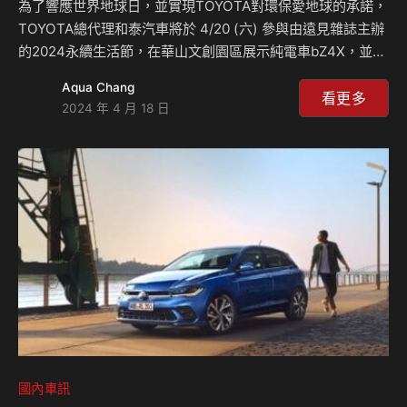
為了響應世界地球日，並實現TOYOTA對環保愛地球的承諾，
TOYOTA總代理和泰汽車將於 4/20 (六) 參與由遠見雜誌主辦
的2024永續生活節，在華山文創園區展示純電車bZ4X，並規
劃趣味闖關活動，希望能讓民眾更了解TOYOTA實現碳中和目
Aqua Chang
標的使命。敬邀民眾親臨現場響應永續生活，並見識TOYOTA
看更多
2024 年 4 月 18 日
新能源車款的迷人魅力。 全球多元電動化車輛戰略 除了
以先進的HEV (Hybrid Electric Vehicle，複合式電動車) 科技
聞名世界以外，TOYOTA早在1992年即投入電動車的開發，
台灣也在2022年導入bZ4X。除此之外，2014年也開發出
FCEV (Fuel-Cell El…
國內車訊