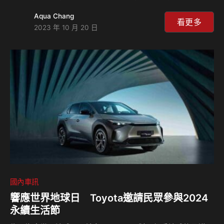
地讓車主感受到最悉心的款待與感動！為了守護車主的愛車，
Aqua Chang
Lexus於2023年10月19日起推出「LEXUS延長保證加購方
看更多
2023 年 10 月 20 日
案」，基於4年或12萬公里保證，推出延長至5年或14萬公里
(先到為準)之加購方案，做車主最安心的後盾。 「LEXUS延
長保證加購方案」不僅可降低突發故障項目產生之非預期維修
成本風險，讓行車安心無虞，更將讓車主持續享有原廠專業服
務；此外，本方案可隨車輛轉讓，提升車輛轉售價值及保值
性。 「LEXUS延長保證加購…
國內車訊
響應世界地球日 Toyota邀請民眾參與2024
永續生活節