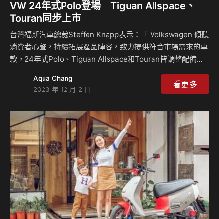
VW 24年式Polo登場 Tiguan Allspace、
Touran同步上市
台灣福斯汽車總裁Steffen Knapp表示：「 Volkswagen 傾聽
消費者心聲，持續拓展產品陣容，致力提供符合市場需求的車
款，24年式Polo、Tiguan Allspace和Touran皆調整配備和
車系編成，使消費者快速找到屬於自己的愛車。」因此，以亮
Aqua Chang
眼外觀和駕駛科技著稱的Polo，24年式全車系擁有Air Care
看更多
2023 年 12 月 2 日
Climatronic 觸控式雙區電子恆溫空調、Keyless Access 免
鑰匙晶片控制系統，230 TSI R-Line車型則有大尺寸電動玻璃
天窗，成為同級首屈一指的都會掀背車，同時，已是5+2人座
運動休旅代名詞的Tiguan Allspace，24年式的330…