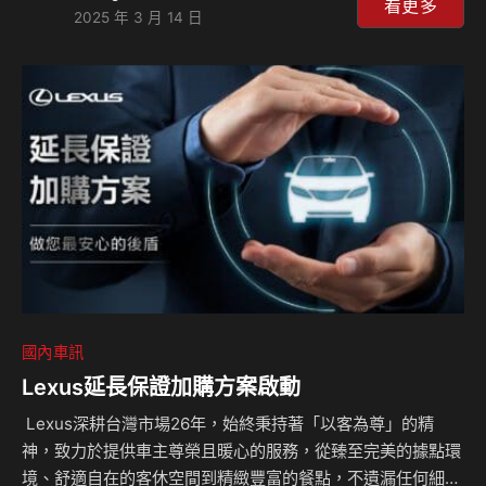
「Red&Black」為核心設計理念，結合酷帥黑與鮮明紅色元
看更多
2025 年 3 月 14 日
素，打造出兼具個性與運動風格的全新SUV，專為年輕性格型
男量身打造。限量150台，建議售價$74.9萬元起。 潮流酷炫
外觀、運動化內裝 展現強烈個性 VENUE R&B瑞德黑在外觀
上大膽採用消光黑鋁圈與紅色雙色套件，展現無可忽視的視覺
衝擊力。黑與紅的完美融合，不僅突顯運動感，更讓駕…
國內車訊
Lexus延長保證加購方案啟動
Lexus深耕台灣市場26年，始終秉持著「以客為尊」的精
神，致力於提供車主尊榮且暖心的服務，從臻至完美的據點環
境、舒適自在的客休空間到精緻豐富的餐點，不遺漏任何細節