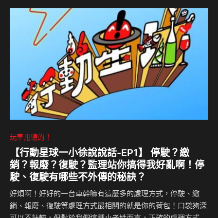
作生產的原廠代號MK6 六代 AC Cobra，它的誕生為原廠代
號MK7 全新七代 AC Cobra GT Roadster 奠下了基礎。 展示
中心以標誌性的AC Blue配搭沉穩黑色系，形塑英式優雅與現
代的氛…
玩車用聽的！
【行動星球⼀小徐說說話-EP1】 停駛？繳
銷？報廢？復駛？監理站你搞得我好亂啊！停
駛、復駛有哪些不外傳的秘訣？
好煩啊！好好的一台車幹嘛有這麼多的處理方式，停駛、繳
銷、報廢、復駛等處理方式最相關的就是你的荷包！口袋夠深
可以不計較，但對於我們這種小老姓而言，正確的處理方式確