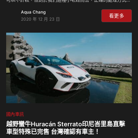
實可以有效節省開支！ 停駛有什麼好處？停駛多久內要復駛
Aqua Chang
才不會因為驗車問題搞死自己？嘿！嘿！來聽聽小徐的自身經
看更多
2020 年 12 月 23 日
驗談。
國內車訊
越野蠻牛Huracán Sterrato印尼峇里島直擊
車型特殊已完售 台灣確認有車主！