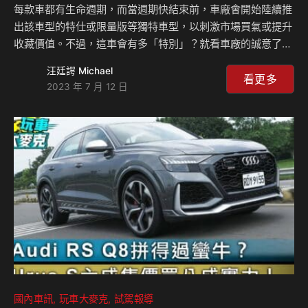
每款車都有生命週期，而當週期快結束前，車廠會開始陸續推
出該車型的特仕或限量版等獨特車型，以刺激市場買氣或提升
收藏價值。不過，這車會有多「特別」？就看車廠的誠意了。
義大利超跑車廠Lamborghini就挺擅長此道；即便旗下
汪廷諤 Michael
Huracán(俗稱小牛)的後繼車型已確認於明年(2024年)問世，
看更多
2023 年 7 月 12 日
但在這兩、三年裡不僅推出了堪稱道路版賽車的Huracán
STO、主打後輪驅動的Huracán Tecnica，2022年12月更發
表了定位極其特殊的－「Huracán Sterrato」！ 這次受邀至
印尼峇里島參加Huracán Sterrato亞太區首發會，就要來親
身感受Lamborghini如何將Hur…
國內車訊
玩車大麥克
試駕報導