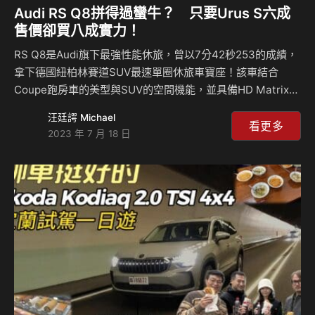
Audi RS Q8拼得過蠻牛？ 只要Urus S六成
售價卻買八成實力！
RS Q8是Audi旗下最強性能休旅，曾以7分42秒253的成績，
拿下德國紐柏林賽道SUV最速單圈休旅車寶座！該車結合
Coupe跑房車的美型與SUV的空間機能，並具備HD Matrix高
階矩陣式LED頭燈、全新12.3吋全數位虛擬駕駛座艙，以及
汪廷諤 Michael
Bang&Olufsen 3D環繞音響等豐富高檔的配備項目。 動力
看更多
2023 年 7 月 18 日
上，RS Q8搭載4.0升V8雙渦輪引擎，並整合48V輕油電系
統，擁有最大馬力600匹最大馬力與81.6公斤米扭力，搭配八
速性能化手自排變速系統，0-100km/h加速僅需3.8秒，另外
還標配搭配Quattro智慧恆時4驅系統、跑車式限滑差速器、
跑車化氣壓懸吊與動態全輪轉向等高階操…