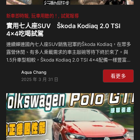
新車即時報
玩車用聽的！
試駕報導
實用七人座SUV Škoda Kodiaq 2.0 TSI
4×4吃喝試駕
連續蟬連國內七人座SUV銷售冠軍的Škoda Kodiaq，在眾多
露營休閒、有多人乘載需求的車主敲碗等待下終於來了。與
1.5升車型相較，Škoda Kodiaq 2.0 TSI 4×4配備一樣豐富
外，四輪傳動、更強的2.0升動力均更貼近戶外玩家的期待。
Aqua Chang
不僅如此，它還多了全景天窗。如此熱門的車款，我們當然要
看更多
2025 年 3 月 31 日
趕快借出來蹂躪一下啊(誤)~~這次試駕不太一樣，可以說是邊
旅遊邊工作，沒想到辛苦的試駕還能夠吃吃喝喝，希望大家喜
歡，請慢用 !! 相關新聞：