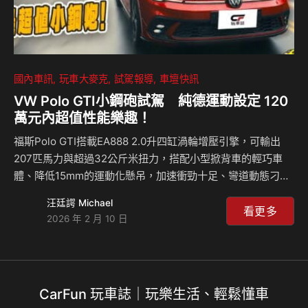
國內車訊
玩車大麥克
試駕報導
車壇快訊
VW Polo GTI小鋼砲試駕 純德運動設定 120
萬元內超值性能樂趣！
福斯Polo GTI搭載EA888 2.0升四缸渦輪增壓引擎，可輸出
207匹馬力與超過32公斤米扭力，搭配小型掀背車的輕巧車
體、降低15mm的運動化懸吊，加速衝勁十足、彎道動態刁鑽
犀利，展現出正宗德國鋼砲風格，給你滿滿地駕駛樂趣。重點
汪廷諤 Michael
是它的價格壓在120萬元內(含貨物稅減免)，堪稱市場最超值
看更多
2026 年 2 月 10 日
的性能小鋼砲！ 相關新聞：
CarFun 玩車誌｜玩樂生活、輕鬆懂車