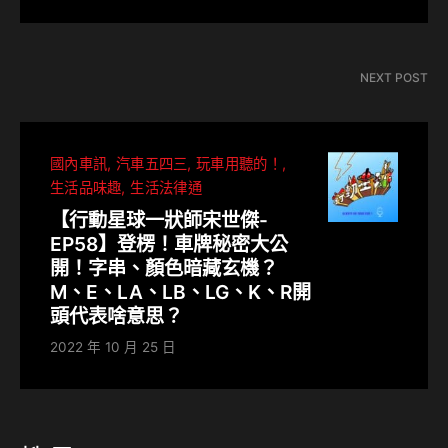
NEXT POST
國內車訊
汽車五四三
玩車用聽的！
生活品味趣
生活法律通
【行動星球⼀狀師宋世傑-
EP58】登楞！車牌秘密大公
開！字串、顏色暗藏玄機？
M、E、LA、LB、LG、K、R開
頭代表啥意思？
2022 年 10 月 25 日