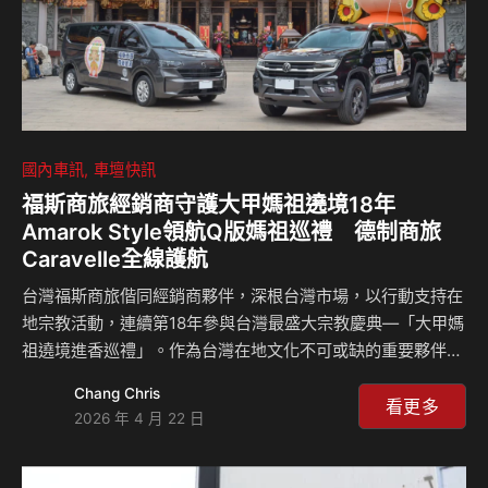
國內車訊
車壇快訊
福斯商旅經銷商守護大甲媽祖遶境18年
Amarok Style領航Q版媽祖巡禮 德制商旅
Caravelle全線護航
台灣福斯商旅偕同經銷商夥伴，深根台灣市場，以行動支持在
地宗教活動，連續第18年參與台灣最盛大宗教慶典—「大甲媽
祖遶境進香巡禮」。作為台灣在地文化不可或缺的重要夥伴，
福斯商旅在為期九天八夜的慶典中，以All New Caravelle 組
Chang Chris
成的德制後勤車隊，用實際行動守護每一位踏上信仰之路的民
看更多
2026 年 4 月 22 日
眾。 福斯商旅經銷商同時出動全新 Amarok Style 領軍，擔綱
「Q版大甲媽祖」巡禮專屬座駕，以硬漢皮卡的霸氣之姿引領
祈福隊伍前行。在後勤支援方面，福斯商旅經銷商派出