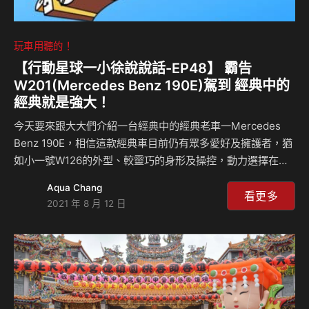
玩車用聽的！
【行動星球⼀小徐說說話-EP48】 霸告
W201(Mercedes Benz 190E)駕到 經典中的
經典就是強大！
今天要來跟大大們介紹一台經典中的經典老車⼀Mercedes
Benz 190E，相信這款經典車目前仍有眾多愛好及擁護者，猶
如小一號W126的外型、較靈巧的身形及操控，動力選擇在當
從入門的1.8到性能取向的2.5升一應俱全，直到現在，W201
Aqua Chang
的人氣仍居高不下。在台灣，190E 2.3數量算是不少，也是
看更多
2021 年 8 月 12 日
Celsior推薦的入手車款，為什麼？來聽Celsior麼說？