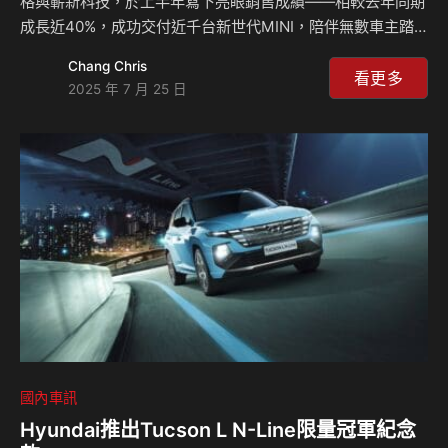
格與嶄新科技，於上半年寫下亮眼銷售成績——相較去年同期
成長近40%，成功交付近千台新世代MINI，陪伴無數車主踏
上風格獨具的生活旅程。這份耀眼成績，彰顯MINI在車壇無可
Chang Chris
取代的魅力與社群號召力！ 從誕生之初，MINI始終保有獨特
看更多
2025 年 7 月 25 日
個性、創新能量與熱血基因，那份勇於與眾不同的精神，早已
深植於品牌靈魂之中。因此，MINI始終能以鮮明風格自成一
格，在車壇中建立無可取代的辨識度，也成為許多人心中難以
取代的夢想座駕。對於成為MINI車主的每一位愛好者而言，
MINI不只是一台車，更是一種自我風格的延伸、一種生活態度
的展現，也是一份凝聚彼此、共鳴共感…
國內車訊
Hyundai推出Tucson L N-Line限量冠軍紀念