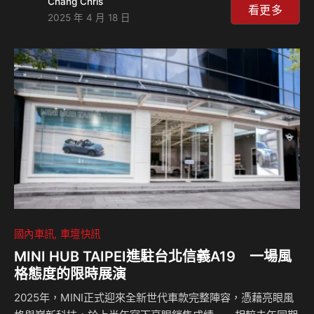
Chang Chris
高！ Kia總代理台灣森那美起亞為服務日漸倍增的車主，積極
看更多
2025 年 4 月 18 日
布建全台服務據點，持續啟動通路升級計畫。其中，長年深耕
桃竹地區的上賀汽車，不僅自Kia成立之初就合作至今，並已
在桃園莊敬、桃園中壢、新竹竹北、新竹均設有銷售據點，今
年更特別選址於苗栗地區，正式成立Kia苗栗頭份3S展示中
心，並於今(15日)正式開幕！ 全新開幕的Kia苗栗頭份3S展示
中心落址頭份市…
國內車訊
車壇快訊
MINI HUB TAIPEI進駐台北信義A19 一場風
格態度的限時展演
2025年，MINI正式迎來全新世代車款完整陣容，憑藉亮眼風