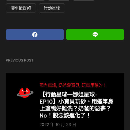
聊車挺好的
行動星球
PREVIOUS POST
國內車訊
奶爸愛寶貝
玩車用聽的！
【行動星球⼀娜姐星球-
EP10】小寶貝玩砂、用蠟筆身
上塗鴨好難洗？奶爸的惡夢？
No！觀念該進化了！
2022 年 10 月 23 日