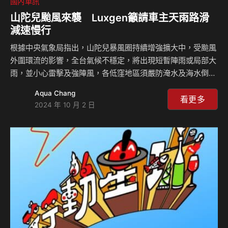
國內車訊
山陀兒颱風來襲 Luxgen籲請車主天雨路滑
減速慢行
根據中央氣象局指出，山陀兒暴風圈持續增強擴大中，受颱風
外圍環流的影響，全台氣候不穩定，將出現短暫陣雨或局部大
雨，並小心雷擊及強陣風，各低窪地區須嚴防淹水及海水倒
灌。LUXGEN呼籲民眾，天雨行駛視線不佳，務必保持車距以
Aqua Chang
策安全；遇積水路面，需減速慢行小心駕駛，避免造成車輛偏
看更多
2024 年 10 月 2 日
移發生意外。LUXGEN隨時提供車主無後顧之憂的關懷與悉心
服務，若顧客需要諮詢協助或遭遇愛車受困，將提供免費道路
救援服務，請洽LUXGEN 24小時客服專線：0800-588-
088。 LUXGEN提醒車主們，若愛車受到淹水波及，在積水未
退時切莫冒險外出移車，應待水勢退去後再檢查受災狀況，若
車輛遭受泡水或外力損害，切莫自行處理…