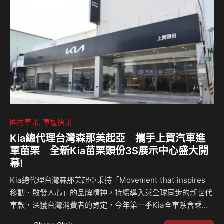
Caravelle Life 170 4MOTION組成「最強後援車隊」，可裝
載各項物資、運送工作人員及接駁海外香客； 同級唯一原廠
大型商…
國內車訊
車壇快訊
Kia總代理台灣森那美起亞 攜手上賀汽車進
軍苗栗 全新Kia苗栗頭份3S展示中心盛大開
幕!
Kia總代理台灣森那美起亞秉持「Movement that inspires
移動．啟發人心」的品牌精神，持續導入與全球同步的新世代
車款，深獲台灣消費者的肯定，今年第一季Kia全車系含乘用
及商用突破3,000張訂單數，再度突破同期紀錄創下歷史新