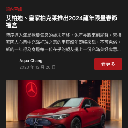
國內車訊
艾柏迪、皇家柏克萊推出2024龍年限量春節
禮盒
時序邁入滿是歡慶氣息的歲末年終，兔年亦將來到尾聲，緊接
著國人心目中充滿祥瑞之意的甲辰龍年即將來臨，不可免俗，
新的一年得為身邊每一位在乎的親友挑上一份充滿美好寓意的
禮物。 艾柏迪12年黃金玉液春節禮盒上市 素有黃金玉液美稱
Aqua Chang
的艾柏迪單一麥芽蘇格蘭威士忌首先為威士忌愛好者帶來了寒
看更多
2023 年 12 月 20 日
冬中的一抹溫暖，「艾柏迪12年黃金玉液年節禮盒」以黃金流
水透光雕刻，不僅可以在黑夜中綻放曖曖光線，讓冷冷的冬夜
增添更多溫暖，更為即將來到的農曆新年求得流水招財的好彩
頭，此外艾柏迪更以標誌性的蜂蜜香甜，甜口暖心，由內而外
感受節慶歡鬧氣氛，並將這溫潤的光澤分享給最愛的親友，以
金光閃爍的光芒為來年積累財庫，並祝福一切順利平安！ 為…