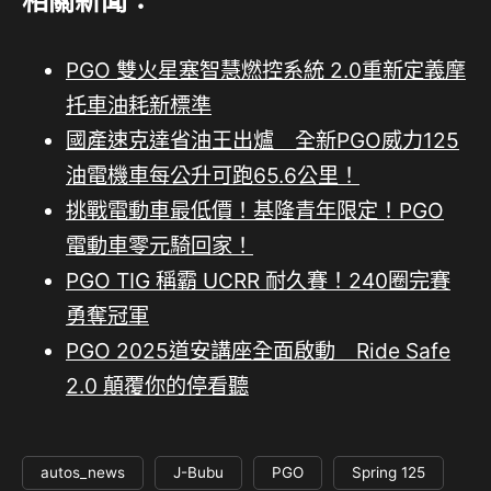
相關新聞：
PGO 雙火星塞智慧燃控系統 2.0重新定義摩
托車油耗新標準
國產速克達省油王出爐 全新PGO威力125
油電機車每公升可跑65.6公里！
挑戰電動車最低價！基隆青年限定！PGO
電動車零元騎回家！
PGO TIG 稱霸 UCRR 耐久賽！240圈完賽
勇奪冠軍
PGO 2025道安講座全面啟動 Ride Safe
2.0 顛覆你的停看聽
autos_news
J-Bubu
PGO
Spring 125