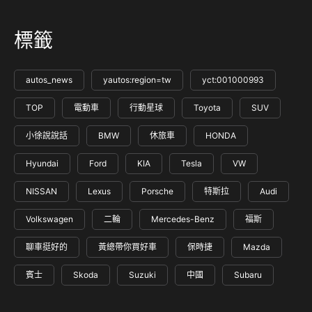
標籤
autos_news
yautos:region=tw
yct:001000993
TOP
電動車
行動星球
Toyota
SUV
小徐說說話
BMW
休旅車
HONDA
Hyundai
Ford
KIA
Tesla
VW
NISSAN
Lexus
Porsche
特斯拉
Audi
Volkswagen
二輪
Mercedes-Benz
福斯
聊車挺好的
黃總帶你買好車
保時捷
Mazda
賓士
Skoda
Suzuki
中國
Subaru