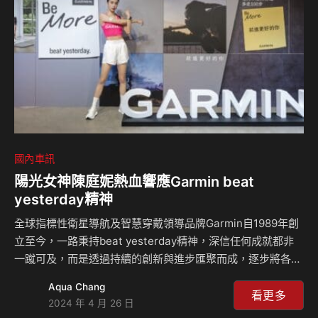
起至8月31日止全車系限時優惠，入主指定車款再享高額分期
零利率、Mio D908後視鏡型行車紀錄器、FSK冰鑽隔熱紙與
專業車體…
國內車訊
陽光女神陳庭妮熱血響應Garmin beat
yesterday精神
全球指標性衛星導航及智慧穿戴領導品牌Garmin自1989年創
立至今，一路秉持beat yesterday精神，深信任何成就都非
一蹴可及，而是透過持續的創新與進步匯聚而成，逐步將各領
域的創新科技融入日常生活中、陪伴精彩每一刻。為了鼓勵所
Aqua Chang
有人「前進更好的你」，Garmin於品牌成立35週年之際，釋
看更多
2024 年 4 月 26 日
出全新形象影片「Be more, beat yesterday」全球首映，影