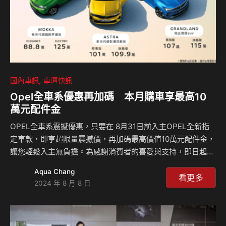
國內車訊
車壇快訊
Opel全車系優惠再加碼 本月購車享最高10
萬元配件金
OPEL全車系震撼優惠，只要在 8月31日前入主OPEL全新指
定車款，即享超限量震撼價，再加碼最高價值10萬元配件金，
讓您輕鬆入主無負擔。為感謝消費者的喜愛與支持，即日起8
月31日止，OPEL PREMIUM PRE-OWNED近新車提供超值
Aqua Chang
優惠方案以及最高價值8萬元配件金，提供聰明買車新選擇。
看更多
2024 年 8 月 8 日
OPEL 攜手利達租車推出全新方案： OPEL全車系推出夏日限
時優惠 為回應喜愛OPEL的車迷朋友們的支持，OPEL台灣總
代理 歐吉汽車特別推出全車系多款超值購車優惠方案，即日