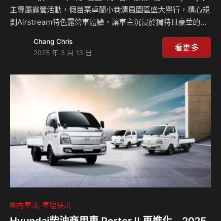
主專屬露營活動，假苗栗卓蘭小巷清風園區盛大舉行，精心規
劃Airstream特色露營車體驗，讓車主沉浸於獨特且豪華的露
營氛圍，享受與家人共遊的美好時光，同時也邀請車主共同響
Chang Chris
應公益，透過精選伴手禮傳遞愛心，共同善盡企業社會責任。
看更多
2025 年 3 月 13 日
此外，本次活動中特別安排展出全新INFINITI QX80車款，讓
車主近距離感受品牌旗艦LSUV的非凡魅力，INFINITI
TAIWAN將持續為車主帶來創新體驗，探索駕馭與生活的無限
可能。 車主專屬體驗 感受INFINITI品牌非凡魅力 INFINITI落
實獨…
國內車訊
車壇快訊
Hyundai柴油商用車 Porter II 再進化 2025