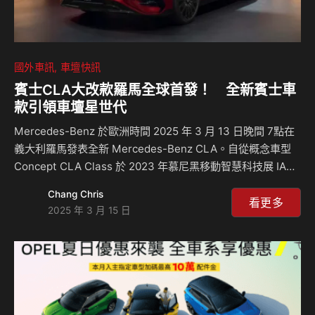
國外車訊
車壇快訊
賓士CLA大改款羅馬全球首發！ 全新賓士車
款引領車壇星世代
Mercedes-Benz 於歐洲時間 2025 年 3 月 13 日晚間 7點在
義大利羅馬發表全新 Mercedes-Benz CLA。自從概念車型
Concept CLA Class 於 2023 年慕尼黑移動智慧科技展 IAA
Mobility 亮相，重新定義了 Mercedes-Benz 在電動化移動
Chang Chris
以及數位化時代的全新願景。 如今，迎來全新量產車型，以
看更多
2025 年 3 月 15 日
高效能、更智能與搶眼的未來感設計為理念，成為今年車壇最
令人期待的全新車款，以下整理五大亮點，一同見證
Mercedes-Benz 在未來移動的大躍進。 #1 首創多元 AI 集大
成： 全新 MB.OS 系統更直覺、更智能 Mercede…