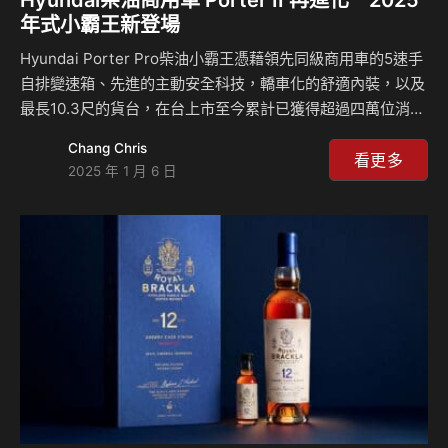
年式小霸王新登場
Hyundai Porter Pro柴油小霸王憑藉領先同級商用車的5速手
自排變速箱、先進的主動安全科技，轎車化的舒適內裝，以及
最長10.3尺的貨台，在台上市至今累計已獲得超過四萬位消費
者的支持與肯定。 2025年Hyundai汽車推出新年式Porter II
Chang Chris
柴油小霸王，在延續卓越傳統的基礎上，以「安全升級」、
看更多
2025 年 1 月 6 日
「環保升級」為核心，進一步突破商用車的框架。全新Porter
II不僅以創新科技提升舒適性與經濟效益，更以配備升級不加
價的誠意，成為每位頭家在變化快速的時代中穩健賺錢的最佳
夥伴。 Porter II駕駛樂趣與效率兼得 全新Porter II搭載六期
節能柴油引擎，最大馬力達130hp、最大扭…