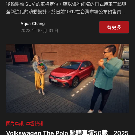
後輪驅動 SUV 的車格定位，輔以優雅細膩的日式造車工藝與
全新進化的魂動設計，於日前10/12在台灣市場公布預售資訊
後，結合顛覆級距的競爭性價格，贏得眾多熱愛操控與注重美
Aqua Chang
學的車迷朋友們支持。不僅 MAZDA CX-60 預售三週內累積
看更多
2023 年 10 月 31 日
逾 500 張訂單的傑出表現，其中高階 33T AWD 輕油電性能
車型以直列六缸平穩的動力輸出與彭湃聲浪，並達到每公升最
佳可行駛 14 公里的一級能耗表現，甫推出隨即贏得消費者熱
烈回響以實際行動翻轉台灣市場對排氣量的刻板印象，銷售比
例佔整體 MAZDA CX-60 預接單達 35%，亦展現 MAZDA …
國內車訊
車壇快訊
Volkswagen The Polo 馳騁車壇50載 2025