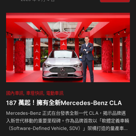
致力提供更好的服務及活動內容回饋車迷。 為了感謝車迷們
的支持與熱愛，本月購買SWIFT或IGNIS車款優惠再加碼：入
主享政府補助舊換新價(SWIFT 67.0萬元起/IGNIS 64.5萬元
起)及65萬輕鬆貸購車專案，月付只要9,999元就能將愛車輕
鬆開回家，領牌再送10,000元加油金！另外為了持…
國內車訊
車壇快訊
電動車訊
187 萬起！擁有全新Mercedes-Benz CLA
Mercedes-Benz 正式在台發表全新一代 CLA，揭示品牌邁
入新世代移動的重要里程碑。作為品牌首款以「軟體定義車輛
（Software-Defined Vehicle, SDV）」架構打造的量產車
型，全新 CLA 在智慧科技、能源效率與安全系統上，皆樹立