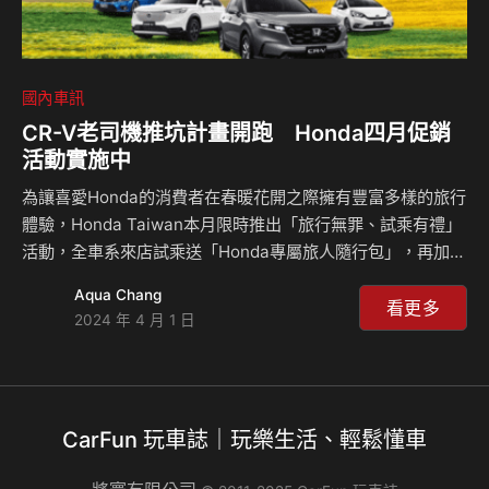
國內車訊
CR-V老司機推坑計畫開跑 Honda四月促銷
活動實施中
為讓喜愛Honda的消費者在春暖花開之際擁有豐富多樣的旅行
體驗，Honda Taiwan本月限時推出「旅行無罪、試乘有禮」
活動，全車系來店試乘送「Honda專屬旅人隨行包」，再加碼
週週抽市價$21,900「Airwheel智能騎行行李箱」好禮，讓您
Aqua Chang
盡享愜意生活。歡迎消費者即刻至全國Honda Cars試駕體驗
看更多
2024 年 4 月 1 日
或至官網 https://www.honda-taiwan.com.tw/Auto了解
Honda車款的獨特魅力。 Honda夢想旅繪兒童繪畫活動開跑
此外Honda Taiwan為鼓勵小朋友們表達心中的夢想，即日
起至5月10日止歡迎3~12歲對繪畫有興趣的小朋友們至…
CarFun 玩車誌｜玩樂生活、輕鬆懂車