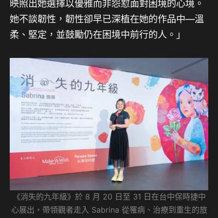
映照出她選擇以優雅而非怨懟面對困境的心境。
她不談韌性，韌性卻早已深植在她的作品中—溫
柔、堅定，並鼓勵仍在困境中前行的人。」
《消失的九年級》於 8 月 20 日至 31 日在台中保時捷中
心展出，帶領觀者走入 Sabrina 從罹病、治療到重生的旅