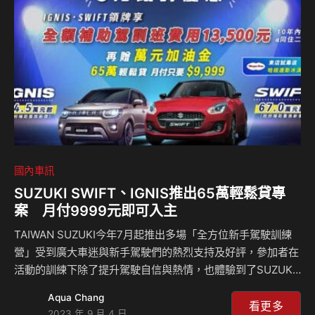
國內車訊
SUZUKI SWIFT、IGNIS推出65萬輕鬆貸專
案 月付9999元即可入主
TAIWAN SUZUKI今年7月起推出多場「全方位新手駕駛訓練
營」受到廣大車迷與新手駕駛們的熱烈支持及好評，參加者在
活動的訓練下除了提升駕駛自信與熱情，也體驗到了SUZUKI
各車款GO UNIQUE的魅力！在眾多車迷的期盼下，9月加碼
Aqua Chang
的3場安可場一開放報名即額滿，未來TAIWAN SUZUKI也會
看更多
2023 年 9 月 4 日