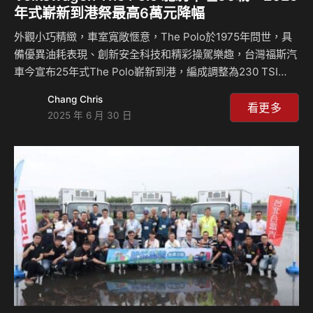
年式嶄新到港祭最高6萬元降幅
外觀小巧精緻，車室寬敞愜意，The Polo於1975年問世，具
備優異油耗表現、創新安全科技和精彩操駕樂趣，台灣福斯汽
車今宣布25年式The Polo嶄新到港，編成調整為230 TSI
Life、230 TSI Tech與230 TSI Style共三車型，搭載直列三
Chang Chris
汽缸1.0升 TSI汽油渦輪增壓引擎，輸出最大馬力116ps、最大
看更多
2025 年 6 月 30 日
扭力20.4kgm，全車系標配Air Care Climatronic 觸控式雙區
電子恆溫空調、230 TSI Tech以上車型配備IQ.LIGHT 智慧燈
組：LED Matrix 矩陣式頭燈及DLA 動態頭燈智慧切換，打造
舒適又先進的駕馭體驗，現祭出低於24年式、…