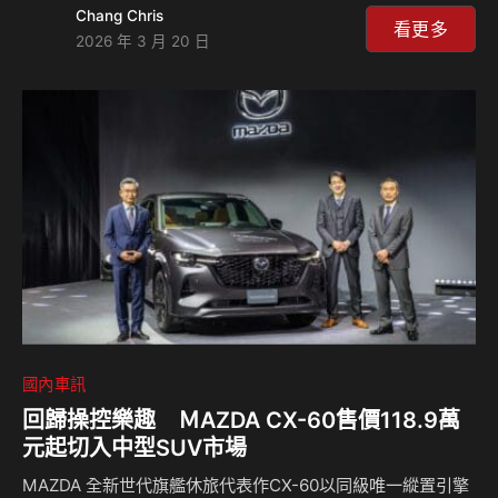
Chang Chris
全新標準。自全球亮相以來，全新 CLA 即獲多項國際權威肯
看更多
2026 年 3 月 20 日
定，並於 2026 年初榮獲歐洲「年度風雲車（Car of the Year
2026）」最高榮譽，同時在 Euro NCAP 2025 年度測試中取
得最高評價，獲選為年度「Best Performer」。 electric
CLA短影音 全新 CLA 為首款基於 MMA（Merc…
國內車訊
回歸操控樂趣 ＭAZDA CX-60售價118.9萬
元起切入中型SUV市場
MAZDA 全新世代旗艦休旅代表作CX-60以同級唯一縱置引擎