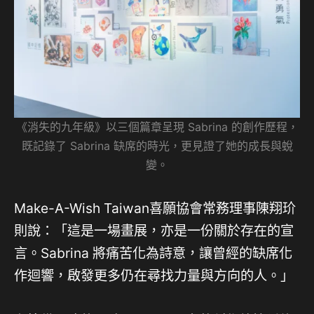
《消失的九年級》以三個篇章呈現 Sabrina 的創作歷程，
既記錄了 Sabrina 缺席的時光，更見證了她的成長與蛻
變。
Make-A-Wish Taiwan喜願協會常務理事陳翔玠
則說：「這是一場畫展，亦是一份關於存在的宣
言。Sabrina 將痛苦化為詩意，讓曾經的缺席化
作迴響，啟發更多仍在尋找力量與方向的人。」