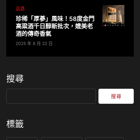
品酒
珍稀「厚蔘」風味！58度金門
高粱酒千日醇新批次，媲美老
酒的傳奇香氣
2025 年 8 月 22 日
搜尋
搜尋
標籤