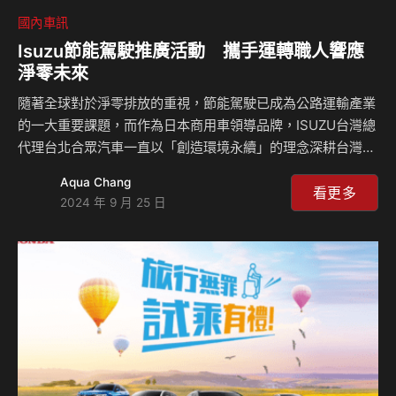
國內車訊
Isuzu節能駕駛推廣活動 攜手運轉職人響應
淨零未來
隨著全球對於淨零排放的重視，節能駕駛已成為公路運輸產業
的一大重要課題，而作為日本商用車領導品牌，ISUZU台灣總
代理台北合眾汽車一直以「創造環境永續」的理念深耕台灣市
場，並深知節能駕駛的重要性。有鑑於此，台北合眾汽車今年
Aqua Chang
再度與經濟部能源署、財團法人車輛研究測試中心(ARTC)攜
看更多
2024 年 9 月 25 日
手合作，於9月21日在車輛研究測試中心試車場舉辦節能駕駛
推廣活動，並吸引來自全台各地運輸業菁英駕駛們的參與。
本次活動由台北合眾汽車及財團法人車輛研究測試中心
(ARTC)共同擔任課程講師與教練，運用豐富的教材全面講解
車輛正確操作方式與節能駕駛技巧，同時因應冷鏈物流需求的
急遽擴增，台北合眾汽車邀請邰利股份有限公司講師於活動…