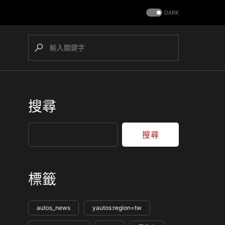
DARK
搜尋
搜尋
標籤
autos_news
yautos:region=tw