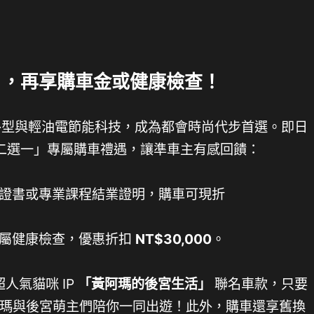
瑪」，再享購車金或健康檢查！
型與輕油電節能科技，成為都會時尚代步首選。即日
 推出「二選一」專屬購車禮遇，讓準車主有感回饋：
證書或專業課程結業證明，購車可現折
屬健康檢查，優惠折扣
NT$30,000
。
超人氣貓咪 IP
「黃阿瑪的後宮生活」
聯名車款，只要
瑪與後宮萌主們陪你一同出遊！此外，購車還享舊換