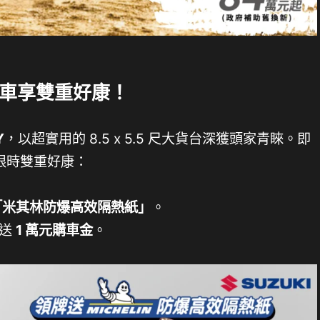
購車享雙重好康！
Y
，以超實用的 8.5 x 5.5 尺大貨台深獲頭家青睞。即
享限時雙重好康：
「米其林防爆高效隔熱紙」
。
贈送
1 萬元購車金
。