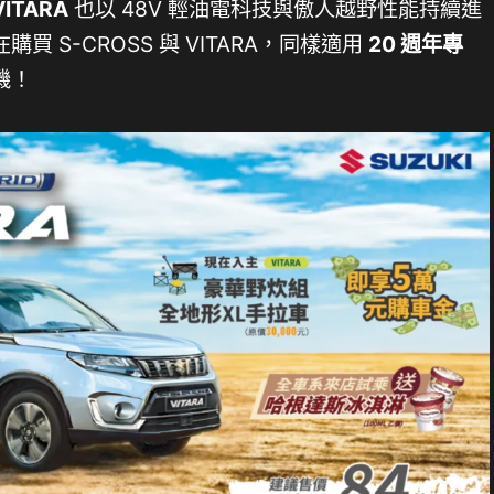
VITARA
也以 48V 輕油電科技與傲人越野性能持續進
 S-CROSS 與 VITARA，同樣適用
20 週年專
機！