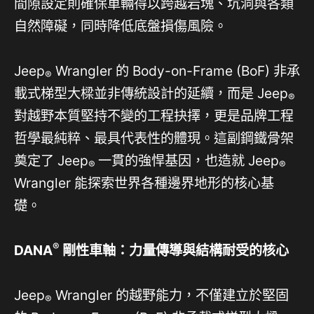
間隙設定則確保車輛得以跨越岩塊、坑洞與各類
自然障礙，同時降低底盤損傷風險。
Jeep
Wrangler 的 Body-on-Frame (BoF) 非承
®
載式梯型大樑並非傳統設計的延續，而是 Jeep
®
對越野本質堅持不變的工程抉擇，更是品牌工程
哲學最純粹、最具代表性的體現。這副鋼鐵骨架
奠定了 Jeep
一貫的強悍基因，也造就 Jeep
®
®
Wrangler 能探索世界各種邊界地形的核心基
礎。
®
DANA
剛性車軸：力量傳導與結構耐受的核心
Jeep
Wrangler 的越野能力，不僅建立於堅固
®