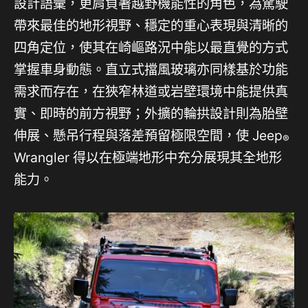
設計語彙，更肩負著越野機能性的角色，為駕駛
帶來最佳的地形視野、穩定的重心表現與清晰的
四角定位，使其在崎嶇路況中能以最直覺的方式
掌握車身動態。直立式擋風玻璃亦同樣基於功能
需求而存在，在狹窄林道或岩壁環境中能提供真
實、即時的前方視野；外擴的輪拱設計則為胎壁
伸展、懸吊行程與落差預留極限空間，使 Jeep
®
Wrangler 得以在極端地形中充分展現其全地形
能力。