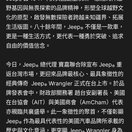
®
野基因與無畏探索的品牌精神，形塑全球越野文
化的原型，啟發無數探險者跨越未知疆界、拓展
生活版圖。八十餘年間，Jeep
不僅是一款車，
®
更是一種生活方式，更代表一種勇於突破、追求
自由的價值信念。
今日，Jeep
總代理 寶嘉聯合除宣布 Jeep
重
®
®
返台灣市場，更迎來品牌最核心、最具象徵性的
經典傳奇 Jeep
Wrangler 正式在台上市。於品
®
牌發表會中，財政部關務署 趙台安副署長、美國
在台協會（AIT）與美國商會（AmCham）代表
亦親臨共襄盛舉。此一象徵性的聚首，不僅彰顯
Jeep
作為最具代表性的美國汽車品牌所承載的
®
歷史與文化意涵，更突顯 Jeep
Wrangler 身為