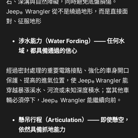
石、深溝與自然障礙，同時避免底盤損傷。
Jeep
Wrangler 從不是繞過地形，而是直接面
®
對、征服地形
涉水能力（
Water Fording
）
——
任何水
域，都具備通過的信心
經過密封處理的重要電路接點、強化的車身開口
保護、提高的進氣位置，使 Jeep
Wrangler 能
®
穿越暴漲溪水、河流或未知深度積水；當其他車
輛必須停下，Jeep
Wrangler 能繼續向前。
®
懸吊行程（
Articulation
）
——
即使懸空，
依然具備抓地能力