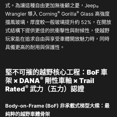
式。為讓這種自由更加無後顧之憂，Jeep
®
®
®
Wrangler 導入 Corning
Gorilla
Glass 高強度
擋風玻璃，厚度較一般玻璃提升約 52%，在開放
式結構下提供更佳的抗衝擊性與耐候性，使越野
玩家能在追求自由與享受車體開放魅力時，同時
具備更高的耐用與保護性。
堅不可摧的越野核心工程：
BoF
車
®
架
× DANA
剛性車軸
× Trail
®
Rated
武力（五力）認證
Body-on-Frame (BoF)
非承載式梯型大樑：最
純粹的越野車體骨架