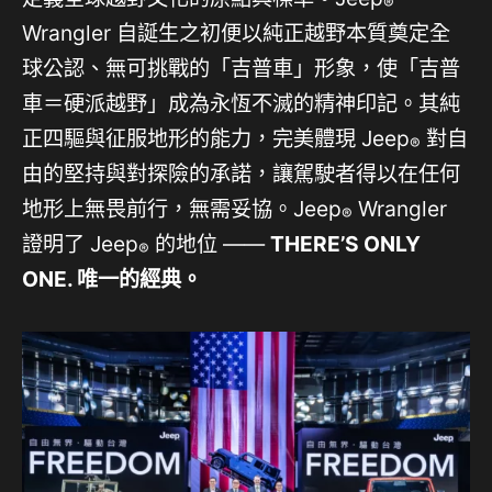
®
Wrangler 自誕生之初便以純正越野本質奠定全
球公認、無可挑戰的「吉普車」形象，使「吉普
車＝硬派越野」成為永恆不滅的精神印記。其純
正四驅與征服地形的能力，完美體現 Jeep
對自
®
由的堅持與對探險的承諾，讓駕駛者得以在任何
地形上無畏前行，無需妥協。Jeep
Wrangler
®
證明了 Jeep
的地位 ——
THERE’S ONLY
®
ONE.
唯一的經典。