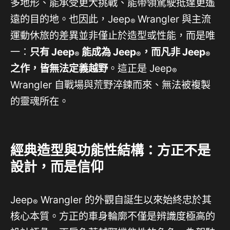
多地形、能承受更大挑戰、能帶領駕駛抵達更遙
遠的目的地。也因此，Jeep
Wrangler 與主流
®
運動休旅的差異並非僅止於造型或性能，而是唯
一：
只有
Jeep
能成為
Jeep
，而凡非
Jeep
®
®
®
之作，皆無法定義越野
。這正是 Jeep
®
Wrangler 自戰場與荒野淬鍊而來、無法被複製
的靈魂所在。
經典造型與功能性結構：方正不是
設計，而是信仰
Jeep
Wrangler 的外觀自誕生以來始終忠於其
®
核心本質。方正的車身輪廓不僅是辨識度極高的