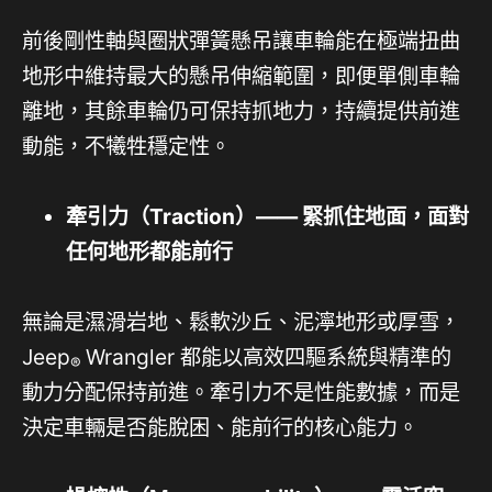
前後剛性軸與圈狀彈簧懸吊讓車輪能在極端扭曲
地形中維持最大的懸吊伸縮範圍，即便單側車輪
離地，其餘車輪仍可保持抓地力，持續提供前進
動能，不犧牲穩定性。
牽引力（
Traction
）
——
緊抓住地面，面對
任何地形都能前行
無論是濕滑岩地、鬆軟沙丘、泥濘地形或厚雪，
Jeep
Wrangler 都能以高效四驅系統與精準的
®
動力分配保持前進。牽引力不是性能數據，而是
決定車輛是否能脫困、能前行的核心能力。