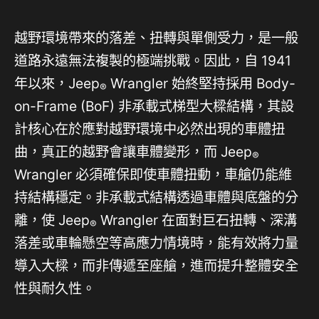
越野環境帶來的落差、扭轉與單側受力，是一般
道路永遠無法複製的極端挑戰。因此，自 1941
年以來，Jeep
Wrangler 始終堅持採用 Body-
®
on-Frame (BoF) 非承載式梯型大樑結構，其設
計核心在於應對越野環境中必然出現的車體扭
曲，真正的越野會讓車體變形，而 Jeep
®
Wrangler 必須確保即使車體扭動，車艙仍能維
持結構穩定。非承載式結構透過車體與底盤的分
離，使 Jeep
Wrangler 在面對巨石扭轉、深溝
®
落差或車輪懸空等高應力情境時，能有效將力量
導入大樑，而非傳遞至座艙，進而提升整體安全
性與耐久性。