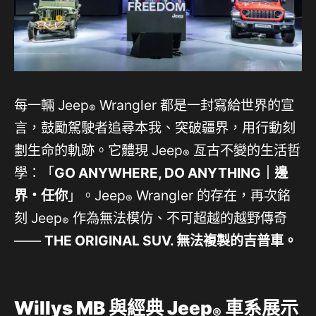
每一輛 Jeep
Wrangler 都是一封寫給世界的宣
®
言，鼓勵駕駛者追尋本我、突破疆界，用行動刻
劃生命的軌跡。它體現 Jeep
亙古不變的生活哲
®
學：「
GO ANYWHERE, DO ANYTHING｜邊
界・任你
」。Jeep
Wrangler 的存在，再次銘
®
刻 Jeep
作為無法模仿、不可超越的越野傳奇
®
——
THE ORIGINAL SUV. 無法複製的吉普車。
Willys MB
與經典
Jeep
車系展示
®