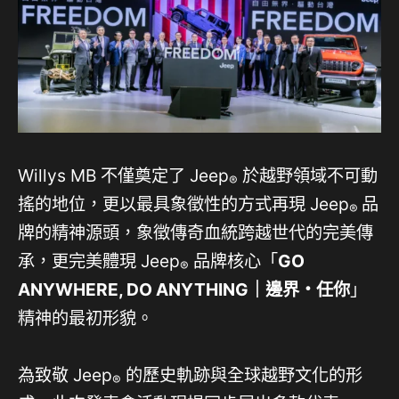
Willys MB 不僅奠定了 Jeep
於越野領域不可動
®
搖的地位，更以最具象徵性的方式再現 Jeep
品
®
牌的精神源頭，象徵傳奇血統跨越世代的完美傳
承，更完美體現 Jeep
品牌核心「
GO
®
ANYWHERE, DO ANYTHING
｜邊界・任你
」
精神的最初形貌。
為致敬 Jeep
的歷史軌跡與全球越野文化的形
®