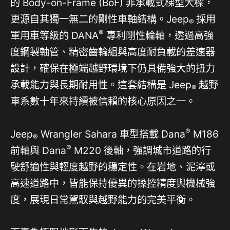
的 Body-on-Frame (BoF) 非承載式梯型大樑，
更源自其獨一無二的剛性車軸結構。Jeep
採用
®
®
軍用車等級的 DANA
專利剛性輪軸，透過高強
度鋼製軸管、精密齒輪組與高度耐負載的差速器
設計，確保在極端越野環境下仍具備強大的扭力
承載能力與長期耐用性。這套結構是 Jeep
越野
®
車系數十年來持續被信賴的核心原因之一。
®
Jeep
Wrangler Sahara 車型搭載 Dana
M186
®
®
前軸與 Dana
M220 後軸，強調城市道路的行
駛舒適性與輕度越野的穩定性。在岩地、泥濘或
高速道路中，皆能保持優異的操控精度與機械強
度，展現日常駕馭與越野能力的完美平衡。