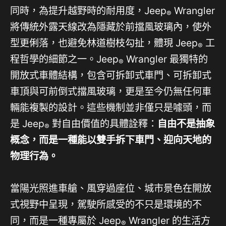
同時，為提升越野時的耐用度，Jeep
Wrangler
®
將傳統外露天線改為隱藏於前擋風玻璃內，使外
型更俐落，也避免林道樹枝勾扯，體現 Jeep
工
®
程哲學的細節之一。Jeep
Wrangler 最獨特的
®
開放式車體結構，包含可拆卸式車門、可拆卸式
車頂與可前倒式擋風玻璃，更是至今仍無任何車
輛能複製的設計。這些機制並非僅只是噱頭，而
是 Jeep
對自由價值的具體詮釋：
自由不是抽象
®
概念，而是一種能以雙手拆下車門、迎向天地的
物理行為。
當陽光照進車艙、風穿過座位、城市景色在開放
式視野中呈現，駕駛所感受的不只是環境的不
同，而是一種專屬於 Jeep
Wrangler 的生活方
®