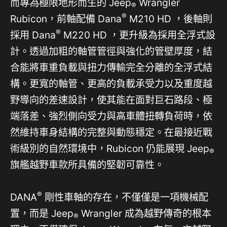
而專為極限地形而生的 Jeep
Wrangler
®
®
Rubicon，前軸配備 Dana
M210 HD ，後軸則
®
採用 Dana
M220 HD ，更升級為採用全浮式設
計。透過加粗的軸管管徑與強化的管壁厚度，結
合能將車重負載與扭力傳輸完全分離的全浮式結
構。更寬的軸管、更高的負載承受力以及重度越
野導向的差速設計，使其能在面對巨石路段、極
端落差、強烈側向受力與高車體扭轉負荷時，依
然維持車身結構的完整與動態穩定。在最接近戰
術級別的自然環境中，Rubicon 仍能展現 Jeep
®
旗艦越野車款所具備的堅韌可靠性。
®
DANA
剛性車軸的存在，不僅僅是一項機械配
置，而是 Jeep
Wrangler 成為越野傳奇的根本
®