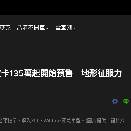
麥克
品酒不開車
電車潮
美式皮卡135萬起開始預售 地形征服力
正式在台預接單，導入XLT、Wildtrak兩款車型。(圖片提供：福特六