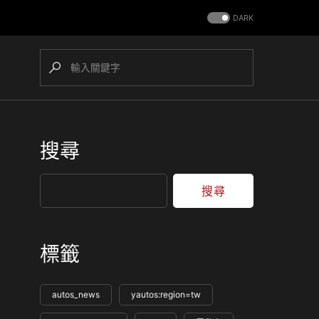
DARK
搜尋
搜尋
標籤
autos_news
yautos:region=tw