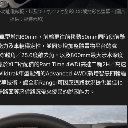
多功能儀錶板，以及10.1吋／12吋全彩LCD觸控彩色螢幕。(圖片
提供：福特六和)
代車型增加60mm，前輪更往前移動50mm同時使前懸
能力及車輛穩定性，並同步增加整體置物平台的寬
穿越角／25.6度離去角，以及800mm最大涉水深度
LT所配備的Part Time 4WD(高速二驅2H／高速
ldtrak車型配備的Advanced 4WD(新增智慧四輪驅
定等技術，讓全新Ranger可因應道路狀況提供最佳化
滑路面等惡劣路況帶來優異的脫困能力。