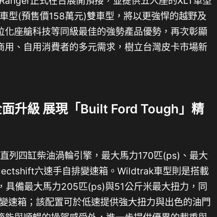
 Ranger正式在台展開預接，並提供五人座的XLT車型
trak車型(預售價158萬元)雙車型，將以更強悍的越野及
位化座艙科技等同級最佳的強勢產品優勢，再次彰顯
商用、自用消費者的多元需求，樹立台灣皮卡市場新
 展現「Built Ford Tough」精
.0L直列四缸柴油渦輪引擎，最大馬力170匹(ps)、最大
ctshift六速手自排變速箱。Wildtrak車型則是搭載
，具備最大馬力205匹(ps)與51公斤米最大扭力，同
十速手自排變速箱；該配置可於低速提供強大扭力與出色的油門