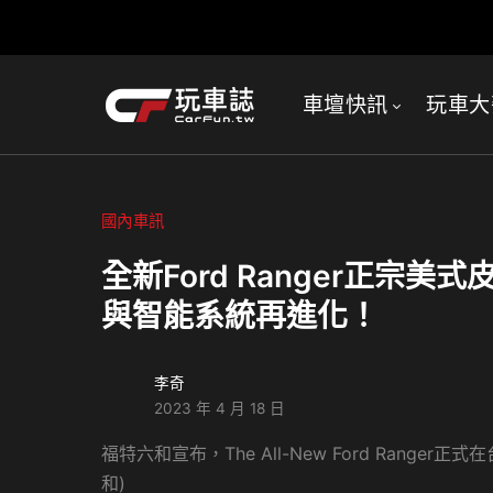
車壇快訊
玩車大
國內車訊
全新Ford Ranger正宗
與智能系統再進化！
李奇
2023 年 4 月 18 日
福特六和宣布，The All-New Ford Ranger
和)