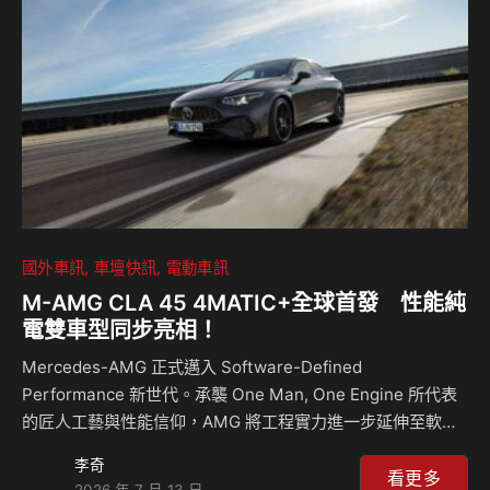
BMW M的高性能開發負責人Dirk Häcker表示，M3的下一代
燃油引擎版本將採用六缸直列引擎，並搭載48V輕油電動力系
統，這與現行的M340i動…
國外車訊
車壇快訊
電動車訊
M-AMG CLA 45 4MATIC+全球首發 性能純
電雙車型同步亮相！
Mercedes-AMG 正式邁入 Software-Defined
Performance 新世代。承襲 One Man, One Engine 所代表
的匠人工藝與性能信仰，AMG 將工程實力進一步延伸至軟
體、電控與整體性能工程，以全新思維詮釋純電時代的性能哲
李奇
學。全新 Mercedes-AMG CLA 45 4MATIC+ 以 MMA 平台
看更多
2026 年 7 月 13 日