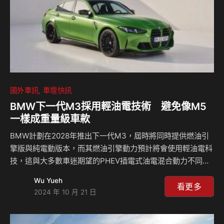
國外車訊
車壇快訊
BMW下一代M3採用輕油電技術 避免像M5
一樣成重量級車款
BMW計劃在2028年推出下一代M3，屆時將同時提供燃油引
擎版與純電動版本，而其燃油引擎動力預計將會使用輕油電科
技，這與大多數車迷期望的PHEV插電式油電混合動力不同，
BMW選擇在M3上使用48V輕油電動力技術，而不是如同新一
Wu Yueh
代M5那樣的PHEV，這個決定的核心在於額外的重量，48V可
看更多
2024 年 10 月 21 日
以讓重量降低，保留M3一貫的操控靈活性和駕駛樂趣，為車
主提供更純粹的駕駛體驗。 儘管BMW M部門將推出全電動
M3，但他們也認為保留輕量化的燃油版車型相當具有價值，