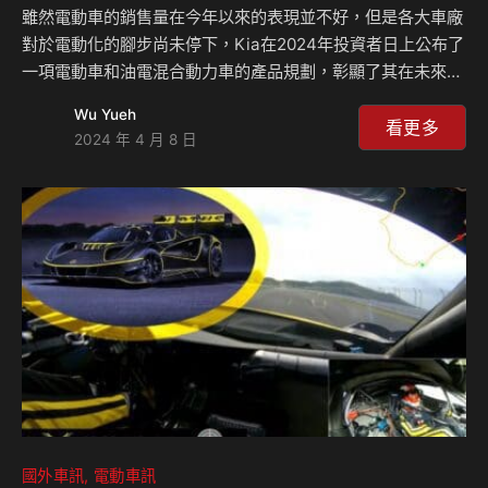
雖然電動車的銷售量在今年以來的表現並不好，但是各大車廠
對於電動化的腳步尚未停下，Kia在2024年投資者日上公布了
一項電動車和油電混合動力車的產品規劃，彰顯了其在未來幾
年內成為電動汽車領先者的決心，Kia計劃到2027年推出15款
Wu Yueh
全新的電動車型，包括EV2、EV4和EV3等，並目標在2030年
看更多
2024 年 4 月 8 日
達到每年160萬輛的電動車銷售量，同時Kia也沒有忽視混合
動力市場，計畫在2024年擴展其混合動力車型的陣容，6輛油
電動力車將會出現，並在2028年進一步增加到9款，目標是將
油電動力車的全球銷售比例提升至20%。 Kia的電動車發展策
略不只是增加產品線而已，同時還包括提升現有電動車型的性
能，像是EV6將在…
國外車訊
電動車訊