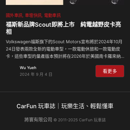
國外車訊
車壇快訊
電動車訊
福斯新品牌Scout即將上市 純電越野皮卡亮
相
Volkswagen福斯旗下的Scout Motors宣布將於2024年10月
24日發表兩款全新的電動車型，一款電動休旅和一款電動皮
卡，這些車型的量產版本預計將在2026年於美國南卡羅來納
州的全新工廠生產，此次的發表日期具有特殊意義，因為它恰
Wu Yueh
逢最後一台International Scout II下線的44週年紀念日，這
看更多
2024 年 9 月 4 日
兩款電動車型的出現也象徵著Scout品牌的重生。 Scout這個
經典的越野品牌在80年代是Ford福特Bronco等知名車型的競
爭對手，Volkswagen福斯於2020年收購了Scout品牌，計劃
透過兩輛新車的發表進軍越野電動車市場，車輛將延續其經典
CarFun 玩車誌｜玩樂生活、輕鬆懂車
越野車的傳統，並融入現代電動…
將寰有限公司
© 2011-2025 CarFun 玩車誌