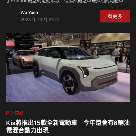
了Prelude概念純電動車款，但雖然概念車是採用純電動車的
配置，原廠卻表示在未來的量產車款當中將會推出混合動力車
Wu Yueh
型，只不過整體外貌看起來似乎有點類似Toyota的車款引起
看更多
2023 年 10 月 26 日
熱烈討論。 如果你記得Honda Prelude的話，相信是對於這
個品牌有著熱情的車迷，而現在這輛Prelude Concept概念車
款則是截然不同的設計，雖然一樣是雙門跑車，但過去的
Prelude是一輛相當緊湊的雙門轎跑車，現在的概念車則是放
大不少，不過考量到現今汽車市場當中尺碼不斷放大，這樣的
設計取向其實一點…
國外車訊
Kia將推出15款全新電動車 今年還會有6輛油
電混合動力出現