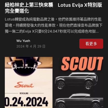
紐柏林史上第三快來襲 Lotus Evija X特別版
完全賽道化
Lotus轉變成為純電動品牌之後，他們依舊維持著品牌的性能
靈魂，持續開發強大的性能車款，現在他們直接宣布品牌旗下
獨一無二的Evija X只要6分24.047秒就可以完成綠色地獄
Nurburgring紐柏林北環賽道，這樣的表現是目前這個賽道形
Wu Yueh
式當中，史上第三快的車輛，而當然這項成績也仰賴於該車輛
看更多
2024 年 4 月 29 日
的強大動力表現，多達2,039匹的馬力功不可沒。 這次Lotus
直接特過車載畫面宣告Evija X特別版車型在紐柏林賽道的成
就，雖然目前關於這輛車的技術資訊依舊非常少，但是已經可
以在紐柏林官方單圈紀錄排行榜上看到這輛車的成績，當然該
成績並不會與量產車比較，而是以原型車的方式入榜，據了解
這輛車與一般量產車款…