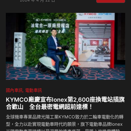
車款(自排)，車室空間輕鬆變化，後車廂可承載825公斤超大
容量，同時滿足載人載物多種用途，民眾不論是搬家、載貨，
或是旅遊行程如戶外運動、露營等，乘用商用皆宜；除了絕佳
車廂空間外，TOWN ACE廂型車搭載側滑門，超大開口設
計，無論搬運貨物或乘員進出都能自在無負擔。此外，
TOWN…
國內車訊
電動車訊
KYMCO廠慶宣布Ionex第2,600座換電站插旗
合歡山 全台最密電網超前達標！
全球機車專業品牌光陽工業KYMCO致力於二輪車電動化的轉
型，全力以赴實現電動車時代的願景，旗下電動車品牌Ionex