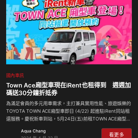
幕以來獲獎不斷，近期更榮獲媒體頒發服務大評鑑金獎肯定，
其以人為本的顧客服務品質與永續精神，皆與Lexus悉心款
待、注重…
國內車訊
Town Ace廂型車現在iRent也租得到 週週加
碼送30分鐘折抵券
為滿足會員的多元用車需求，主打兼具實用性能、旅遊娛樂的
TOYOTA TOWN ACE廂型車即日 (4/22) 起進駐iRent同站租
還服務。慶祝新車到站，5月24日(五)前租TOWN ACE廂型車
即可享有週週租車回饋，與TOYOTA精品好禮的抽獎機會，民
Aqua Chang
眾可盡速開啟App預約！ iRent導入TOWN ACE廂型車5人座
看更多
2024 年 4 月 22 日