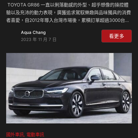
TOYOTA GR86 一直以俐落動感的外型、超乎想像的操控體
驗以及充沛的動力表現，廣獲追求駕馭樂趣與品味獨具的消費
者喜愛，自2012年導入台灣市場後，累積訂單超過3000台，
為Toyota最經典的後驅跑車指標車款。總代理和泰汽車亦為
Aqua Chang
了感謝GR86粉絲一直以來的支持，在2023年11月7日推出全
看更多
2023 年 11 月 7 日
新TOYOTA GR86 自排與手排Brembo等級，以及手排等級新
增EyeSight安全系統，提供熱血車主更安全與樂趣的操駕體
驗。 新增Brembo等級提供卓越制動表現 GR86在自排與手排
車型均導入了Brembo前四後二的多活塞卡鉗，提供車主們出
色的制動表現，讓每一次剎車都更加可靠。此外，搭配Sa…
國外車訊
電動車訊