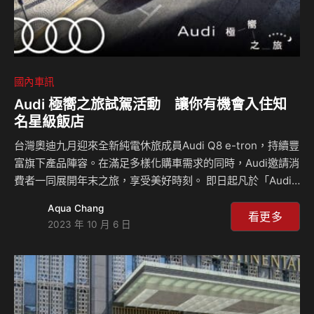
國內車訊
Audi 極嚮之旅試駕活動 讓你有機會入住知
名星級飯店
台灣奧迪九月迎來全新純電休旅成員Audi Q8 e-tron，持續豐
富旗下產品陣容。在滿足多樣化購車需求的同時，Audi邀請消
費者一同展開年末之旅，享受美好時刻。 即日起凡於「Audi
極嚮之旅」活動期間在全台Audi 展示中心完成任一車款試駕
Aqua Chang
體驗，不僅可獲得限量手工香氛蠟燭，更有機會參與「Audi
看更多
2023 年 10 月 6 日
極嚮之旅」體驗－包含入住知名星級飯店，並與三款品牌旗艦
車型- Audi A6 、A8 或Q8 同享兩天一夜試駕旅程。 台灣奧迪
總裁安薩瑞(Rahil Ansari)表示:「台灣奧迪近期不斷推出新產
品，提供台灣市場多元購車選擇，也同步優化全方位的顧客體
驗。我們誠摯邀請所有喜愛Audi 的車迷朋友和A…