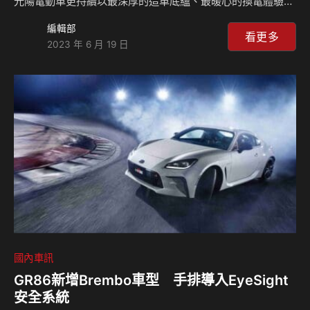
光陽電動車更持續以最深厚的造車底蘊、最暖心的換電體驗，
提供最符合消費者需求的全方位產品與服務。Ionex電池交換
編輯部
站深入消費者生活場景，打造「全台最強」的電動機車換電網
看更多
2023 年 6 月 19 日
路，完整展現Ionex「站在你身邊」的建站理念。Ionex光陽電
動車也正式宣布2023年2,600座換電站目標已於上半年超前達
標，更插旗合歡山遊客中心，佈建「全台最高換電站」。 此
外，光陽也開創二輪市場先例，重磅推出「油電合一」光陽原
廠授權店，將符合未來趨勢發展的Ionex 光陽電動車，導入全
台灣最多、最密集、超過1,…
國內車訊
GR86新增Brembo車型 手排導入EyeSight
安全系統