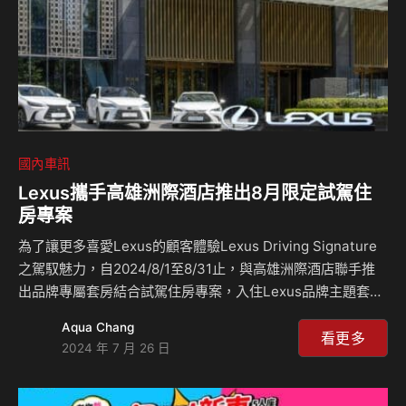
國內車訊
Lexus攜手高雄洲際酒店推出8月限定試駕住
房專案
為了讓更多喜愛Lexus的顧客體驗Lexus Driving Signature
之駕馭魅力，自2024/8/1至8/31止，與高雄洲際酒店聯手推
出品牌專屬套房結合試駕住房專案，入住Lexus品牌主題套
房，即享住房期間自由使用乙輛Lexus熱銷指定車款，更贈送
Aqua Chang
品牌獨家限定好禮，邀您輕鬆展開一段高質感的港都自駕之
看更多
2024 年 7 月 26 日
旅。 Lexus首度與五星級飯店推出品牌主題套房 高雄洲際酒
店於2021年全新開幕，由IHG（洲際酒店集團）直接經營管
理，不僅打造精緻奢華的住宿體驗，亦響應永續環保價值，開