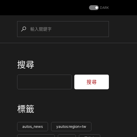
DARK
搜尋
搜尋
標籤
autos_news
yautos:region=tw