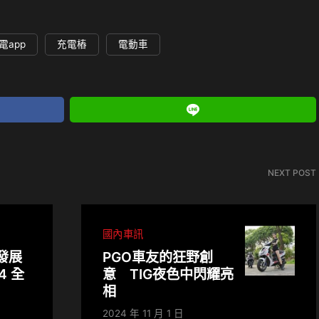
電app
充電樁
電動車
NEXT POST
國內車訊
發展
PGO車友的狂野創
4 全
意 TIG夜色中閃耀亮
相
2024 年 11 月 1 日