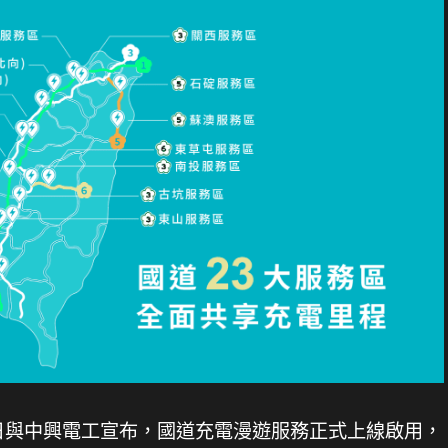
/31日與中興電工宣布，國道充電漫遊服務正式上線啟用，