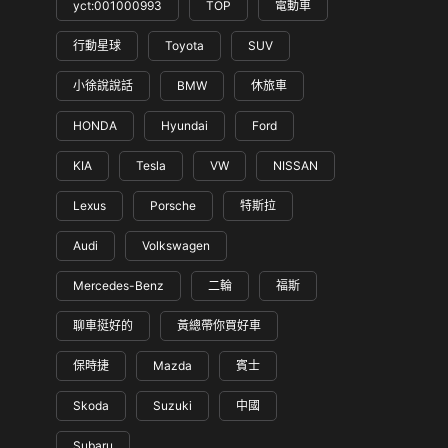
yct:001000993
TOP
電動車
行動星球
Toyota
SUV
小徐說說話
BMW
休旅車
HONDA
Hyundai
Ford
KIA
Tesla
VW
NISSAN
Lexus
Porsche
特斯拉
Audi
Volkswagen
Mercedes-Benz
二輪
福斯
聊車挺好的
黃總帶你買好車
保時捷
Mazda
賓士
Skoda
Suzuki
中國
Subaru