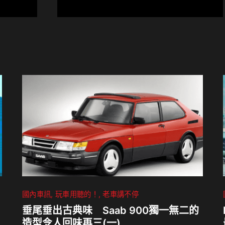
國內車訊
玩車用聽的！
老車講不停
垂尾垂出古典味 Saab 900獨一無二的
造型令人回味再三(一)