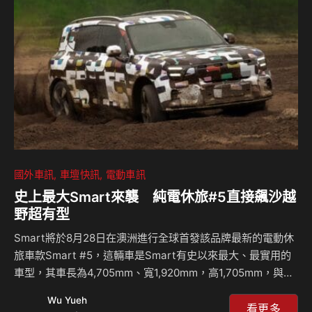
Ford Kuga EcoBoost®250 AWD ST-Line Performance 作
為全新偵防及執勤用車，已於日前陸續上線服役，與辛苦的員
警們一起保護人民的安全。在此，福特六和為善盡企業社會責
任及實踐深…
國外車訊
車壇快訊
電動車訊
史上最大Smart來襲 純電休旅#5直接飆沙越
野超有型
Smart將於8月28日在澳洲進行全球首發該品牌最新的電動休
旅車款Smart #5，這輛車是Smart有史以來最大、最實用的
車型，其車長為4,705mm、寬1,920mm，高1,705mm，與
BMW X3、Audi Q5以及Mercedes-Benz賓士GLC等休旅車
Wu Yueh
款旗鼓相當，現在原廠在發表前透露了車輛在越野飆沙的畫
看更多