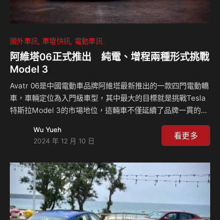
國外車訊
車壇快訊
電動車訊
阿維塔06正式推出 純電、增程兩種形式挑戰
Model 3
Avatr 06是中國電動車品牌阿維塔最新推出的一款四門電動轎
車，車輛定位為入門級車型，其中最大的目標就是挑戰Tesla
特斯拉Model 3的市場地位，這輛車不僅延續了品牌一貫的時
尚設計風格，還結合了長安汽車的底盤技術、寧德時代的電池
Wu Yueh
系統和華為的先進科技，作為品牌的第四款量產車型，阿維塔
看更多
2024 年 12 月 10 日
06有望在競爭激烈的中國電動車市場中占有一席之地。 從外
觀上看，阿維塔06的設計與此前推出的12 Gran Coupe有相
似之處，但更注重實用性和簡約設計美學，車頭採用細長的分
體式LED大燈和簡潔的前保險桿，側面線條非常流暢，展現了
其運動化的車輛風格，最為特別的是該車取消了傳統的後擋風
玻璃，並導入了車側電子後視…