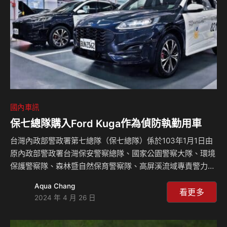
國內車訊
保七總隊購入Ford Kuga作為偵防執勤用車
台灣內政部警政署第七總隊（保七總隊）係於103年1月1日由
原內政部警政署台灣保安警察總隊、國家公園警察大隊、環境
保護警察隊、森林暨自然保育警察隊、高屏溪流域專責警力等
機關及任務編組單位整合成立。專責業務橫跨一般防詐／防
Aqua Chang
搶、林地濫墾／濫伐／盜採砂石稽查、廢棄物棄置取締、犯罪
看更多
2024 年 4 月 26 日
偵防等不同領域，業務範圍可說是相當廣大。為提高員警未來
執勤機動力及服務量能，保七總隊日前新增編制了18輛 New