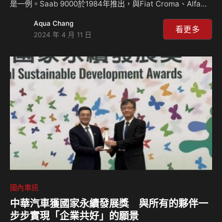
是一例。Saab 9000於1984年推出，與Fiat Croma、Alfa
Romeo 164、Lancia Thema同為「Type 4平台」的一員，
Aqua Chang
而它的安全口碑在當時可謂與Volvo齊名，成熟的渦輪技術亦
看更多
2024 年 4 月 11 日
受到市場認同。不過Saab 9000在推出時僅有五門掀背車型，
我們常在路上看到的四門房車版則是1988年後才開發的。
Saab 9000在國外和國內有著什麼故事？本專輯共分兩集，來
聽Celsior細細道來！CELSIORS Youtube頻道：
https://www.yo…
國內車訊
中華汽車獲國家永續發展獎 與所有的夥伴一
步步實現「企業共好」的願景