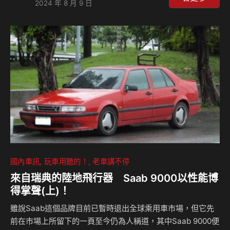
2024 年 8 月 9 日
面，這是過去我們想不到Smart車款可以做到的事，這輛車也
將會是品牌Smart全球布局非常重要的一部分，預計將在中
國、歐洲、英國以及澳洲銷售。 Smart #5的設計明顯偏向傳
統休旅車風格，與過往的小巧車輛已經脫離關係，車輛配備了
鋁合金的護板、防刮塑料圍繞以及額外的LED燈組，這…
國內車訊
玩車用聽的！
老車講不停
來自瑞典的陸地飛行器 Saab 9000以性能博
得掌聲(上)！
雖說Saab這個品牌目前已暫時退出全球乘用車市場，但它先
前在市場上所留下的一頁至今仍為人稱道，其中Saab 9000便