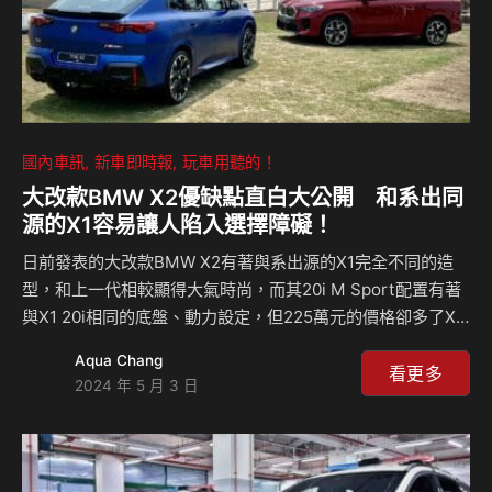
國內車訊
新車即時報
玩車用聽的！
大改款BMW X2優缺點直白大公開 和系出同
源的X1容易讓人陷入選擇障礙！
日前發表的大改款BMW X2有著與系出源的X1完全不同的造
型，和上一代相較顯得大氣時尚，而其20i M Sport配置有著
與X1 20i相同的底盤、動力設定，但225萬元的價格卻多了X1
20i 9萬元，這9萬元花得值得嗎？就實用性來說，X2比得過
Aqua Chang
X1嗎？來聽麥克怎麼說？ 相關新聞：
看更多
2024 年 5 月 3 日