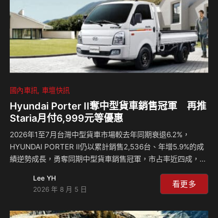
國內車訊
車壇快訊
Hyundai Porter II奪中型貨車銷售冠軍 再推
Staria月付6,999元等優惠
2026年1至7月台灣中型貨車市場較去年同期衰退6.2%，
HYUNDAI PORTER II仍以累計銷售2,536台、年增5.9%的成
績逆勢成長，勇奪同期中型貨車銷售冠軍，市占率近四成，接
近每十台中型貨車就有四台為PORTER II，展現台灣頭家對
Lee YH
HYUNDAI商用車產品實力與服務品質的肯定。 以PORTER II
看更多
2026 年 8 月 5 日
累積的市場信任為基礎，HYUNDAI汽車本月進一步擴大商用
車應援陣容，正式推出「輕鬆做頭家 HYUNDAI來相挺」購車