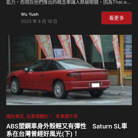
能力，而現在他們推出的概念車讓人跌破眼鏡，因為Thar.e擁
有超級吸睛的外觀，方正的設計風格跟時下許多越野車款類
Wu Yueh
似，超高的離地高更讓車輛擁有良好的越野性能，雖然一切都
看更多
2023 年 8 月 18 日
只是概念，但已經讓人期待量產車的出現。 Thar.e這輛概念
車造型非常粗獷，而整輛車幾乎都以垂直的角度銜接各個鈑
件，雖然這樣的配置對於電動車來說將會讓風阻增加，但是對
於一輛越野車來說似乎也不是太過重要，車頭看起來像是鐵製
的防撞桿配置相當特別，而車門鉸鍊也直接採用外露式的特別
風格，重點是車輛離地高來到30公分，加上電動車…
國內車訊
玩車用聽的！
老車講不停
ABS塑鋼車身外殼輕又有彈性 Saturn SL車
系在台灣曾經好風光(下)！