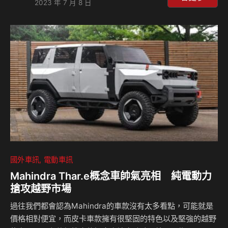
2023 年 7 月 8 日
車型，擁有435匹最大馬力(PS)，從靜止加速到時速100公里
只需要3.8秒而已。 這輛MG4 XPower其實是2022年8月在中
國的MG推出花木蘭凱旋版的英國規格車型，對於中國市場來
說並不是一輛新車，但是這樣的純電動力以及掀背鋼炮造型在
歐洲並不多見，而與一般的MG4相比，外觀上可以看到採用
了不同的18吋輪圈造型，並且…
國外車訊
電動車訊
Mahindra Thar.e概念車帥氣亮相 純電動力
搶攻越野市場
過往我們都會認為Mahindra的車款沒有太多看點，可能就是
價格相對便宜，而皮卡車款擁有很堅固的特色以及堅強的越野