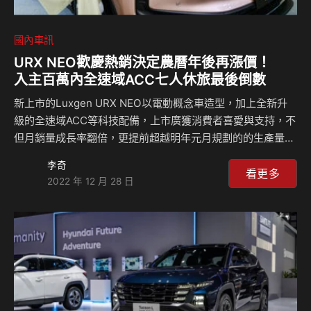
國內車訊
URX NEO歡慶熱銷決定農曆年後再漲價！
入主百萬內全速域ACC七人休旅最後倒數
新上市的Luxgen URX NEO以電動概念車造型，加上全新升
級的全速域ACC等科技配備，上市廣獲消費者喜愛與支持，不
但月銷量成長率翻倍，更提前超越明年元月規劃的的生產量。
而為感謝眾多消費者的青睞，決定延後原2023年價格調整計
李奇
畫至農曆年後，讓每個台灣的家庭都能輕鬆開新車、過好年。
看更多
2022 年 12 月 28 日
URX NEO 7人樂活版(建議售價98.8萬元)升級包含全速域
ACC在內等多項配備，同時逆勢降價，成為市場上唯一百萬內
七人座SUV，且是Luxgen旗下最熱銷的主力車型。然而受國
際原物料波動影響，LUXGEN全車系原擬於2023年進行價格
調整以反映成本，整體各車型漲幅預計落在1~2萬元不等，這
次為了回饋消費者的…