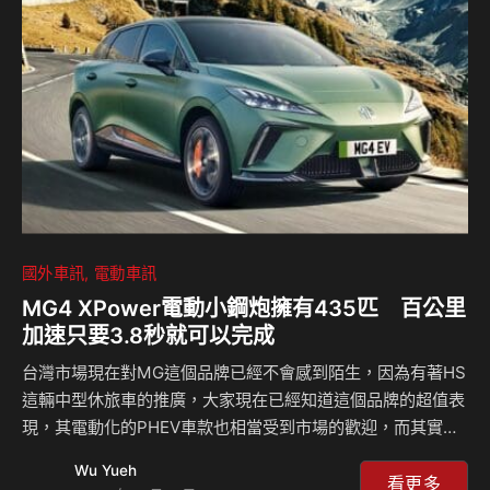
專案，並由兼顧商務運輸與多元生活需求的STARIA領銜，推
出「100萬元84期、首年月付6,999元」優惠分期方案。5噸級
QT500同步祭出價值8萬元的自排升級免加價…
國外車訊
電動車訊
MG4 XPower電動小鋼炮擁有435匹 百公里
加速只要3.8秒就可以完成
台灣市場現在對MG這個品牌已經不會感到陌生，因為有著HS
這輛中型休旅車的推廣，大家現在已經知道這個品牌的超值表
現，其電動化的PHEV車款也相當受到市場的歡迎，而其實該
品牌的純電車款也有強大的競爭力，現在不僅至MG4這輛純
Wu Yueh
電掀背車款受到關注，同時他們也推出了名為XPower的性能
看更多