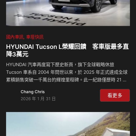
國內車訊
車壇快訊
HYUNDAI Tucson L榮耀回饋 客車版最多直
降3萬元
HYUNDAI 汽車再度寫下歷史新頁，旗下全球戰略休旅
Tucson 車系自 2004 年問世以來，於 2025 年正式達成全球
累積銷售突破一千萬台的輝煌里程碑。此一紀錄僅歷時 21 年
即達成，不僅大幅超越品牌經典房車 Elantra 與 Accent 分別
Chang Chris
耗時 24 年與 31 年的紀錄，更榮登 HYUNDAI 品牌史上「最
看更多
2026 年 1 月 31 日
速突破千萬全球銷售」的 SUV 車系代表作。 全新世代
Tucson 車系承襲千萬銷量所累積的市場信賴與產品實力，憑
藉前衛的 Sensuous Sportiness 設計語彙、先進油電動力科
技與同級領先的智慧安全系統，於 2023 至 2025 年間連續三
年穩居「全球最暢…