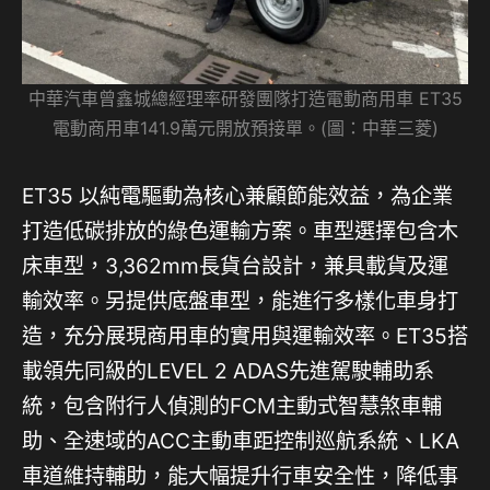
中華汽車曾鑫城總經理率研發團隊打造電動商用車 ET35
電動商用車141.9萬元開放預接單。(圖：中華三菱)
ET35 以純電驅動為核心兼顧節能效益，為企業
打造低碳排放的綠色運輸方案。車型選擇包含木
床車型，3,362mm長貨台設計，兼具載貨及運
輸效率。另提供底盤車型，能進行多樣化車身打
造，充分展現商用車的實用與運輸效率。ET35搭
載領先同級的LEVEL 2 ADAS先進駕駛輔助系
統，包含附行人偵測的FCM主動式智慧煞車輔
助、全速域的ACC主動車距控制巡航系統、LKA
車道維持輔助，能大幅提升行車安全性，降低事