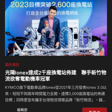
系多元動力配置，包括純電、渦輪汽油、渦輪柴油與混合動
力，讓參與者深入感受 Alfa Romeo 的駕馭精髓，體驗輪胎抓
地力、車…
國內車訊
光陽Ionex達成2千座換電站佈建 聯手新竹物
流欲奪電動機車冠軍
KYMCO旗下電動車品牌Ionex從2021年三月發表Ionex 3.0以
來，短短不到兩年時間電力全開，達標2,000座換電站的佈建
目標；同時更宣布攜手台灣物流領導品牌「新竹物流」，藉由
Ionex光陽電動車所提供的最佳綠能解決方案與新竹物流在全
編輯部