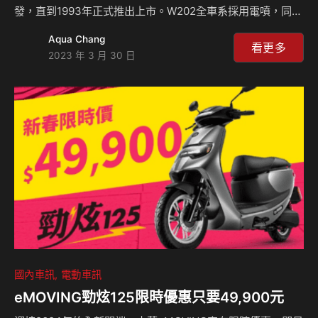
發，直到1993年正式推出上市。W202全車系採用電噴，同時
也是該品牌第一採用6/4分離後座椅背。W202在全球和台灣
Aqua Chang
有哪些豐功偉業？來聽Celsior說經典老車的故事嘍！
看更多
2023 年 3 月 30 日
CELSIORS Youtube頻道：
https://www.youtube.com/channel/UCo3IxZ-
cdzucOFOOY3CBe1w 想收聽之前W202的介紹？ Spotify：
https://reurl.cc/lvaVVl SoundOn：https://reur…
國內車訊
電動車訊
eMOVING勁炫125限時優惠只要49,900元