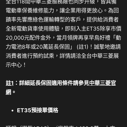
全台118間中華三菱服務廠也同步升級，皆具備
電動車保養維修能力，讓企業用得更放心。為回
饋率先響應綠色運輸轉型的客戶，提供給消費者
全新電動貨車使用體驗，即刻入主ET35除享市價
20,000元配件金外，當月領牌再享早鳥好禮「動
力電池8年或20萬延長保固」 (註1)！誠摯地邀請
消費者進行預約試乘，詳情請洽全台中華三菱展
示中心！
註1
：詳細延長保固適用條件請參見
中華三菱官
網
。
ET35
預接單價格