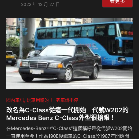
台縝密的物流網絡，加速落實綠能應用，為市場展現企業接軌
看更多
2022 年 12 月 27 日
綠能的絕佳典範。 Ionex 光陽電動車積極搶攻市場，特別在今
年「全面佈局」發表會中以四大車系六新款式震撼電動機車市
場，銷售也突破自身新高，11月市佔率達到11.7%創歷史新
高，12月最新戰報迄今1,222台、總市場6,596台，Ionex光陽
電動車市佔率高達18.5%，再次創下上市以來最新高點紀錄，
…
國內車訊
玩車用聽的！
老車講不停
改名為C-Class從這一代開始 代號W202的
Mercedes Benz C-Class外型很搶眼！
在Mercedes-Benz中”C-Class”這個稱呼是從代號W202開始
一直使用至今！作為190E後繼車的C-Class於1987年開始開