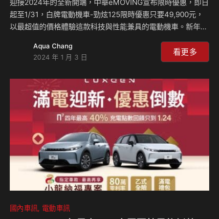
迎接2024年的全新開端，中華eMOVING宣布限時優惠，即日
起至1/31，白牌電動機車-勁炫125限時優惠只要49,900元，
以最超值的價格體驗這款科技與性能兼具的電動機車。新年同
慶，eMOVING各車款也推出超值優惠，購買微型電動車
Aqua Chang
SHINE、Bobe及綠牌輕型EZ1同享購車金5,000元，即日購車
看更多
2024 年 1 月 3 日
保證人人都享優惠，不需等待，輕鬆入手。 集性能、科技、
舒適、貼心於一身 勁炫125自上市以來持續坐穩快充車的銷售
第一名，新春推出限時方案，就是要滿足機車使用族群對購買
機車的價格期待，推出49,900元保證入手，不必等待政府電
動車新購補助，先買先享受，政府補助公告後，不足之差額
eMOVING保證補…
國內車訊
電動車訊