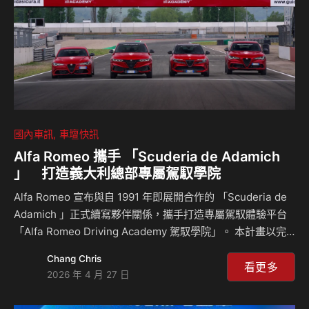
機！面對市場的…
國內車訊
車壇快訊
Alfa Romeo 攜手 「Scuderia de Adamich
」 打造義大利總部專屬駕馭學院
Alfa Romeo 宣布與自 1991 年即展開合作的 「Scuderia de
Adamich 」正式續寫夥伴關係，攜手打造專屬駕馭體驗平台
「Alfa Romeo Driving Academy 駕馭學院」。 本計畫以完
整產品陣容為核心，規劃 Safe（安全駕駛）、Advanced（進
Chang Chris
階駕駛）、Sporty（運動駕馭）與 Advanced Driving（高階
看更多
2026 年 4 月 27 日
駕馭）四大駕馭課程，依據不同駕駛經驗與需求分級設計，打
造由基礎至高階、循序進階的駕馭體驗。 各項課程結合全車