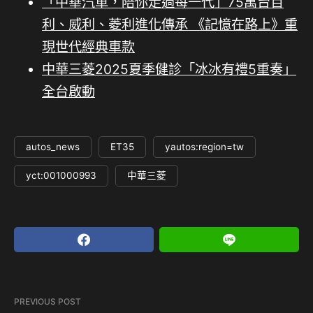
「中華汽車，陪你走過每一代」75萬台百
利、威利、菱利進化傳承 《記憶在路上》重
現世代經典車款
中華三菱2025夏季健診「冰冰有禮5重奏」
全台啟動
autos_news
ET35
yautos:region=tw
yct:001000993
中華三菱
PREVIOUS POST