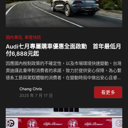
國內車訊
車壇快訊
Audi七月專屬購車優惠全面啟動 首年最低月
付6,888元起
因應國內稅制政策的不確定性，以及市場環境快速變動，台灣
奧迪謹此重申對消費者的承諾，致力於提供安心保障，為心繫
德系工藝與駕馭體驗的消費者，在變動時局中做出安心且睿智
的選擇。此刻不必再等—入主Audi 的最佳時機就在現在！ 台
Chang Chris
灣奧迪推出7月限時購車優惠，全車系提供多元且彈性財務方
看更多
2025 年 7 月 17 日
案，誠摯邀請您即刻入主，盡情享受 Audi 所帶來的駕馭樂
趣。此外，夏季健檢服務亦同步實施中，即日起至 8 月 16 日
止，凡 Audi 車主預約健檢服務，即可享有冷氣系統免費檢查
及專屬夏日好禮，讓您的愛車清涼一夏、無後顧之憂。 台灣
奧迪總裁 Rahil Ansari 表示：「現在正是購買 Audi 的最佳時