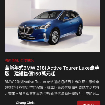
時，輔以貨物稅減徵新制，使 MAZDA2 淬鍊版的入手門檻一
舉跨入 50 萬元級距，讓消費者無須向購車預算妥協，能以更
從容的姿態擁有呼應個人品味與駕馭期待的日系進口精品掀
背，領略 MAZ…
國內車訊
車壇快訊
全新年式BMW 218i Active Tourer Luxe豪華
版 建議售價159萬元起
BMW 2系列Active Tourer豪華運動跑旅自上市以來，憑藉卓
越機能性與靈活空間配置，精準回應現代家庭對質感生活的多
元需求。融合都會動感外型與新世代豪華座艙設計，並結合直
覺且聰穎的智慧輔助科技，形塑兼具風格與實用的嶄新生活態
Chang Chris