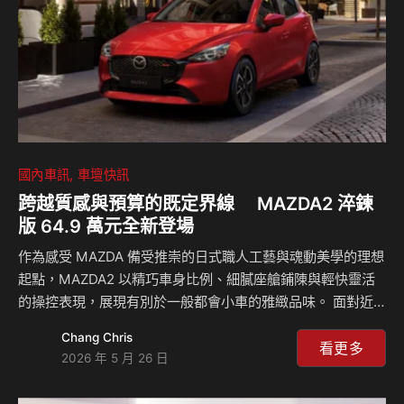
國內車訊
車壇快訊
跨越質感與預算的既定界線 MAZDA2 淬鍊
版 64.9 萬元全新登場
作為感受 MAZDA 備受推崇的日式職人工藝與魂動美學的理想
起點，MAZDA2 以精巧車身比例、細膩座艙鋪陳與輕快靈活
的操控表現，展現有別於一般都會小車的雅緻品味。 面對近
年汽車市場購車成本持續攀升，台灣馬自達於今日（5/26）正
Chang Chris
式推出 MAZDA2 淬鍊版，相較原先 MAZDA2 的入主門檻，
看更多
2026 年 5 月 26 日
MAZDA2 淬鍊版藉由 5 萬元的售價調整幅度，以全新售價
64.9 萬元，跨越市場對於質感與預算之間的既定界線。同