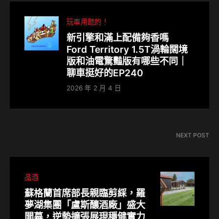
玩車用聽的！
新引擎和滿上配備夠香嗎
Ford Territory 1.5T渦輪闊境
版和油電驚豔版有哪些不同｜
聊車挺好的EP240
2026 年 2 月 4 日
NEXT POST
品酒
蘇格蘭首席部長親臨剪綵，羅
夢湖集團「盧斯釀酒廠」盛大
開幕，逆勢擴張展現穩健實力