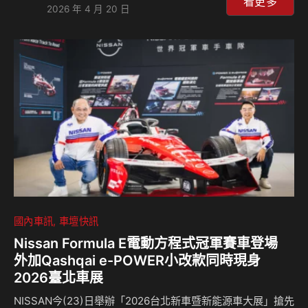
度。BMW總代理汎德今（20）日正式發表全新年式BMW
看更多
2026 年 4 月 20 日
218i Active Tourer Luxe豪華版，建議售價新台幣159萬元
起。透過更細膩的座艙質感升級與頂級配備導入，全面強化乘
坐體驗，再次詮釋都會運動跑旅自信而從容的風格魅力。 全
新年式BMW 218i Active Tourer Luxe豪華版承襲新世代車系
的現代幾何美學，以簡約線條勾勒動感與優雅兼具的…
國內車訊
車壇快訊
Nissan Formula E電動方程式冠軍賽車登場
外加Qashqai e-POWER小改款同時現身
2026臺北車展
NISSAN今(23)日舉辦「2026台北新車暨新能源車大展」搶先