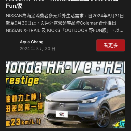
Fun版
NISSAN為滿足消費者多元戶外生活需求，自2024年8月31日
起至9月30日止，與戶外露營領導品牌Coleman合作推出
NISSAN X-TRAIL 及 KICKS「OUTDOOR 野FUN版」，以
「Camping」為設計理念，打造具黑曜質感的「野FUN黑化
Aqua Chang
套件」，展露堅毅及熱愛生活的個人風格。NISSAN X-
看更多
2024 年 8 月 30 日
TRAIL「OUTDOOR 野FUN版」，採用火山岩的「原力
灰」、與白雪皚皚的「極幻白」兩種車色，限量400台，超值
汰舊換新價117.2萬元；NISSAN KICKS「OUTDOOR 野FUN
版」，採用全新限量新色「放風灰」，限量150台，超值汰舊
換新價80萬元。為讓消費擁有野FUN…