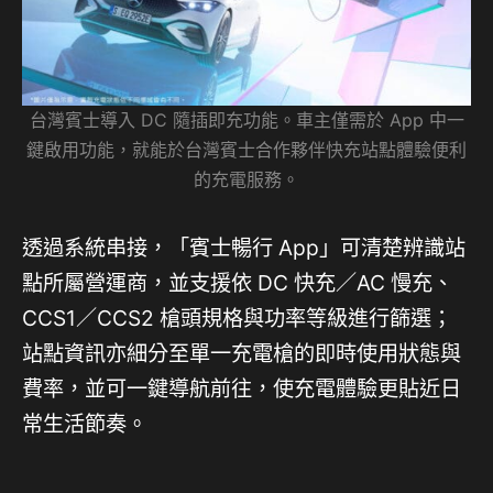
台灣賓士導入 DC 隨插即充功能。車主僅需於 App 中一
鍵啟用功能，就能於台灣賓士合作夥伴快充站點體驗便利
的充電服務。
透過系統串接，「賓士暢行 App」可清楚辨識站
點所屬營運商，並支援依 DC 快充／AC 慢充、
CCS1／CCS2 槍頭規格與功率等級進行篩選；
站點資訊亦細分至單一充電槍的即時使用狀態與
費率，並可一鍵導航前往，使充電體驗更貼近日
常生活節奏。