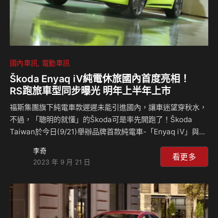
國內車訊
電動車訊
Škoda Enyaq iV純電休旅國內首度亮相！
RS跑旅車型同步曝光 明年上半年上市
福斯集團旗下純電車款遲遲未能引進國內，讓車迷望穿秋水，
不過，「聰明的就懂」的Škoda可是率先開跑了！Škoda
Taiwan於今日(9/21)舉辦品牌首款純電車-「Enyaq iV」與
「Enyaq Coupé iV」媒體預賞會，除讓國人先睹為快，同時
李奇
預告2024年上半年將於國內上市。 Enyaq iV乃Škoda首款量
看更多
2023 年 9 月 21 日
產電動車，它是以福斯集團MEB電動車平臺所打造的純電休旅
車款，車系中還有一款名為Enyaq Coupé iV的跑格斜背車
型。另外，在與福斯集團的緊密血緣與共用平台設計等策略
下，Enyaq iV亦和VW ID.4電動車擁有緊密的雙生關係。
Enyaq iV與Enyaq Coupé…