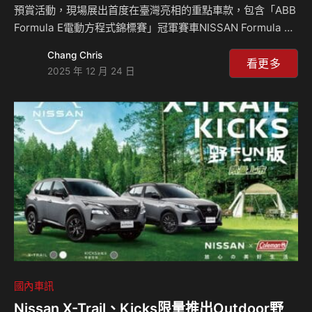
預賞活動，現場展出首度在臺灣亮相的重點車款，包含「ABB
Formula E電動方程式錦標賽」冠軍賽車NISSAN Formula E
GEN3 Evo，以及搭載全新第3代e-POWER動力系統的跨界休
Chang Chris
旅車款NISSAN QASHQAI，透過展示新能源車輛技術成果，
看更多
2025 年 12 月 24 日
傳達NISSAN致力於發展創新電驅科技與滿足駕馭需求的品牌
理念。 裕隆日產汽車並宣布自即日起於臺灣市場展開「Re-
shaping品牌啟動計劃」，落實三大品牌DNA：電駆の革新、
心技の先進、進化の信頼，建構「感動 ∙ 源自細節」品牌精
神，透過此計劃，於三年內陸續達成強化…
國內車訊
Nissan X-Trail、Kicks限量推出Outdoor野