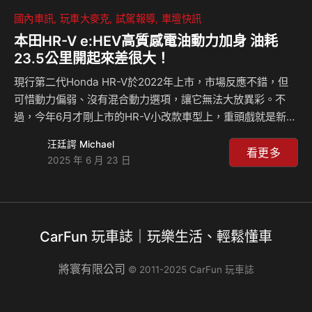
國內車訊
玩車大麥克
試駕報導
車壇快訊
本田HR-V e:HEV高質感電油動力加身 油耗
23.5公里開起來差很大！
現行第二代Honda HR-V於2022年上市，市場反應不錯，但
可惜動力偏弱、沒有混合動力選項，讓它無法大放異彩。不
過，今年6月才剛上市的HR-V小改款車型上，重頭戲就是新增
了「e:HEV」電油動力系統，而且強調不僅提供了超越同級的
汪廷諤 Michael
動力輸出，每公升能跑23.5公里的省油性，也堪稱同級第一。
看更多
2025 年 6 月 23 日
HR-V e:HEV車型的電油動力系統和Fit e:HEV類似，馬達與汽
油引擎不會同時輸出動力，但主要以電動馬達輸出動力，汽油
引擎除負責供電與充電，而引擎多只在高速行駛時提供動力，
因此開起來挺有電車的味道。想了解更多有關和HR-V e:HEV
CarFun 玩車誌｜玩樂生活、輕鬆懂車
的資訊，請看麥克的影片介紹！ 相關新聞：
將寰有限公司
© 2011-2025 CarFun 玩車誌