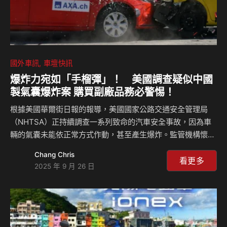
國外車訊
車壇快訊
爆炸力宛如「手榴彈」！ 美國調查疑似中國
製氣囊爆炸案 購買副廠品務必警惕！
根據美國華爾街日報的報導，美國國家公路交通安全管理局
（NHTSA）正持續調查一系列致命的汽車安全事故，因為車
輛的氣囊未能依正常方式作動，甚至產生爆炸。監管機構懷
疑，這些事故疑似源於安裝在受害者車輛中的中國製氣囊充氣
Chang Chris
裝置。 NHTSA 已確認自2023年至今、共計七起安全氣囊故
看更多
2025 年 9 月 26 日
障事件，造成五人喪生。這些事故揭示了一個令人不安的安全
漏洞：不肖維修廠為了賺取差額，從海外訂購廉價的仿冒零
件，將潛在的「定時炸彈」安裝到了毫不知情的消費者車輛
中。 22歲女性受害事件：氣囊「像手榴彈一樣爆炸」 其中一
名受害者是 22 歲的佛羅里達州居民黛絲蒂妮·拜亞西