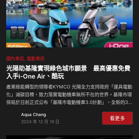
（Destiny Byassee）。根據《華爾街日報》報…
國內車訊
電動車訊
光陽助基隆實現綠色城市願景 最高優惠免費
入手i-One Air、酷玩
產業綠能轉型的領導者KYMCO 光陽全力支持政府「運具電動
化」減碳目標，致力落實電動機車無所不在的世界。基隆市環
保局於日前正式公布「基隆市電動機車3.0計劃」，全新的3.0
公益青年電動機車補助方案將於2025年1月起受理登記，而原
Aqua Chang
有的2.0方案也會續行。自2022年該計畫啟動以來，KYMCO
看更多
2024 年 12 月 19 日
光陽一直是基隆市政府重要合作夥伴，這次也持續擔任推動角
色，大力相挺基隆市低碳綠能城市願景。 基隆市電動機車計