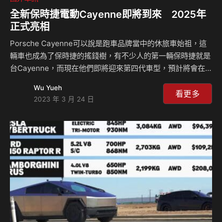
全新保時捷電動Cayenne即將到來 2025年
正式亮相
Porsche Cayenne可以說是跑車品牌當中的休旅車始祖，這
輛車也成為了保時捷的搖錢樹，有不少人的第一輛保時捷就是
台Cayenne，而現在他們即將迎來第四代車型，預計將會在
2025年亮相，不過在下個月將會進行第三代車型的小改款發
Wu Yueh
表，而未來第四代的Cayenne最令人期待的就是將會擁有純
看更多
2023 年 3 月 24 日
電化的動力配置，而這些車輛都將會在Volkswagen福斯集團
位於斯洛伐克的工廠進行製造，而下個月小改款的汽油動力是
否會延續到第四代車型上則還是個未知數。 現在幾乎所有的
汽車大廠都將研發重心從傳統的燃油動力轉往電動馬達發展，
而這不僅影響了銷售層面以及許多車輛使用習慣，其實就連製
造端的物流以及工廠也都會受到很…