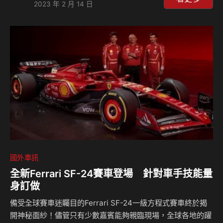
2023 年 2 月 14 日
再使用平價樸實的外觀，反而藉由各種新穎的設計讓車輛看起
來更有質感。 目前關於這輛車的詳細資訊尚未透露，品牌官
方只是先行在網路上透露的預告圖片，而從預告圖片當中可以
發覺全新的Verna擁有著相當前衛的設計，尤其在車輛線條部
分非常吸睛，車頭銳利的鈑金折線搭配上貫穿車頭的日行燈造
型，彷彿就像是電動車款一般讓人心動，而銳利的水…
國外車訊
全新Ferrari SF-24賽車登場 針對車手技能量
身訂做
備受全球賽車迷矚目的Ferrari SF-24一級方程式賽車終於揭
開神秘面紗！儘管只有少數嘉賓能夠親臨現場，全球各地的躍