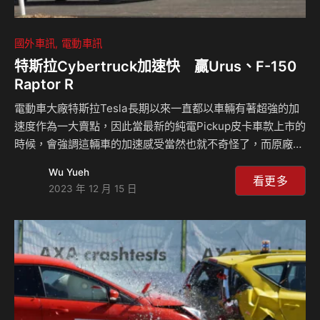
國外車訊
電動車訊
特斯拉Cybertruck加速快 贏Urus、F-150
Raptor R
電動車大廠特斯拉Tesla長期以來一直都以車輛有著超強的加
速度作為一大賣點，因此當最新的純電Pickup皮卡車款上市的
時候，會強調這輛車的加速感受當然也就不奇怪了，而原廠也
表示擁有三具電動馬達的Cyberbeast是市場上加速最快的皮
Wu Yueh
卡車款，為了證實這樣的言論，知名加速測試頻道CARWOW
看更多
2023 年 12 月 15 日
將這輛車與福特Ford F-150 Raptor R對決，甚至請出藍寶堅
尼Lamborghini Urus作為對手，但Cybertruck最終還是贏得
勝利。 雖然特斯拉Cybertruck的樣貌看起來很像是10歲小朋
友畫出的未來汽車，但是你不能否認在這個特殊的外觀底下，
該車輛擁有令人印象深刻的技術以及功能，其…