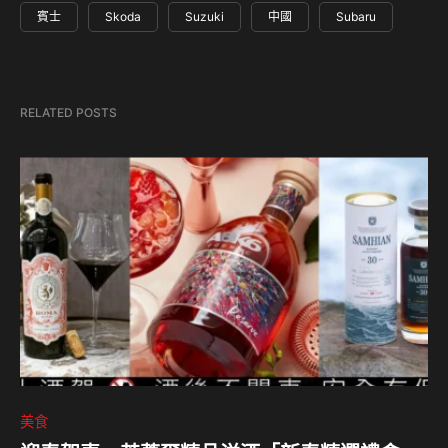
賓士
Skoda
Suzuki
中國
Subaru
RELATED POSTS
美食