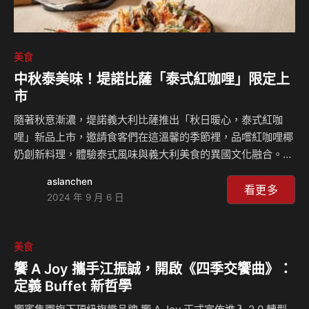
美食
中秋泰美味！堤諾比薩「泰式紅咖哩」限定上
市
隨著秋意漸濃，堤諾義大利比薩推出「秋日暖心，泰式紅咖
哩」新品上市，邀請食客們在這溫馨的季節裡，品嚐紅咖哩椰
奶創新料理，體驗泰式風味與義大利美食的異國文化融合。新
品推出期間，正值中秋節慶到來，濃郁的紅咖哩椰奶系列也將
aslanchen
成為與親友團圓賞月時，暖心又暖胃的圓滿選擇。活動期間，
看更多
2024 年 9 月 6 日
凡消費任一紅咖哩餐點，還可享堤諾會員點數雙倍回饋，讓今
年秋天充滿驚喜與豐收。 堤諾泰式紅咖哩系列以多種香料為
基底，包括紅辣椒、香茅、南薑和蒜頭等，醬汁濃郁且辛香四
美食
溢，加上椰奶的溫潤甜美，讓辛辣變得溫潤順口，結合豐富的
饗 A Joy 攜手江振誠，開啟《四季交饗曲》：
食材配料，精心打造出一道道令人垂涎的美味佳餚。首推泰式
定義 Buffet 新哲學
紅咖哩椰奶瘋狂海鮮比薩，售價429元，在義式手拍餅皮上鋪