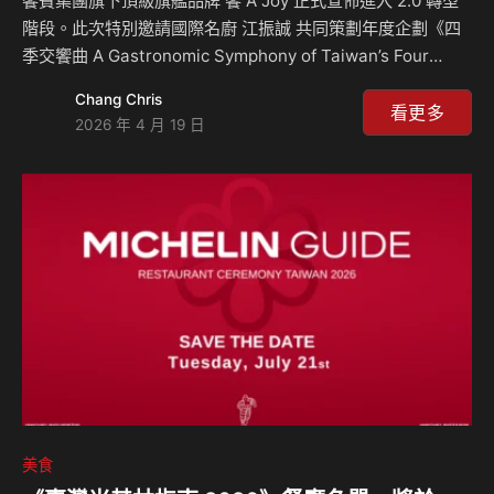
滿淡菜…
饗賓集團旗下頂級旗艦品牌 饗 A Joy 正式宣佈進入 2.0 轉型
階段。此次特別邀請國際名廚 江振誠 共同策劃年度企劃《四
季交饗曲 A Gastronomic Symphony of Taiwan’s Four
Seasons》。 這場跨界合作不只是菜色上的新增或是改變而
Chang Chris
己，更是以「策展思維」重新定義 Buffet 的用餐節奏。首波
看更多
2026 年 4 月 19 日
「春季篇章」已正式登場，邀請饕客在海拔 391 公尺的高
空，感受台灣四季風土的律動。 不再只是「吃到飽」：江振
誠提出「Selective Dining」核心概念 傳統 Buffet 往往強調
菜色豐富度，但江振誠為主導的 饗 A Joy 2.0 則提出了
「Sele…
美食