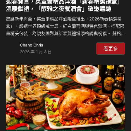
迎春賀喜，英蓋爾精品洋酒「新春精選禮盒」
溫暖獻禮，「醇雅之夜餐酒會」敬邀體驗
農曆新年將至，英蓋爾精品洋酒隆重推出「2026新春精選禮
盒」，嚴選世界頂級威士忌、紅白葡萄酒與特色烈酒，搭配限
量精美包裝，為親友團聚與新春賀禮增添格調與祝福。 蘇格
蘭麥靈堡SAMHIAN 30年OLOROSO雪莉桶調和威士忌金色
Chang Chris
禮盒 歷經30年橡木桶熟成，並以Oloroso雪莉桶完成熟成，
看更多
2026 年 1 月 8 日
展現深厚而細膩的風味層次。酒體濃郁，融合焦糖、莓果與巧
克力香氣，雪莉桶帶來溫潤甜美與成熟果香，完美詮釋蘇格蘭
調和威士忌的經典工藝。 義大利山狐酒莊限量紅酒福袋 精選
三款來自義大利山狐酒莊的紅酒佳釀，以專屬優惠組合形式呈
現，讓風味探索一次到位。從果香表現到結構層次，各自展現
不同風格，無論獨飲或分享皆恰到好處。福…