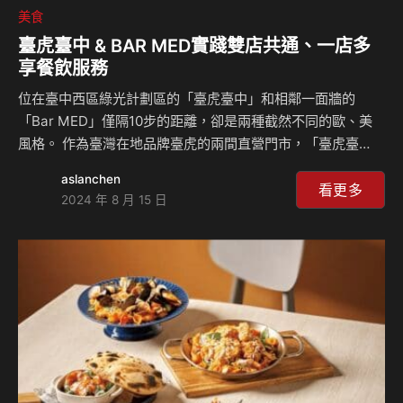
美食
臺虎臺中 & BAR MED實踐雙店共通、一店多
享餐飲服務
位在臺中西區綠光計劃區的「臺虎臺中」和相鄰一面牆的
「Bar MED」僅隔10步的距離，卻是兩種截然不同的歐、美
風格。 作為臺灣在地品牌臺虎的兩間直營門市，「臺虎臺
中」是以經典臺虎Style提供自家精釀啤酒與漢堡為主的美式
aslanchen
餐飲，並以被啤酒耽誤的美味漢堡而聞名，而「 BAR MED」
看更多
2024 年 8 月 15 日
則是以地中海風格的歐式雞尾酒飲食文化而打造潔白優雅的餐
酒空間，分別提供了兩種不同的選擇。 兩個願望一次滿足，
一店多享的新餐飲體驗 雖然僅臨相距10步的距離卻隔了一面
牆，為了滿足多數朋友想要同時享受的期待，臺虎決定進行一
次大膽的嘗試 —— 將兩間店中間的牆壁打通，創造一個新的
連通空間。 這項創意有趣的計畫實現，不僅讓顧客…