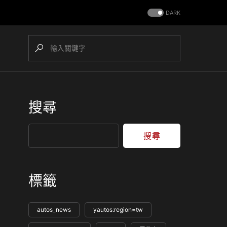
DARK
搜尋
搜尋
標籤
autos_news
yautos:region=tw