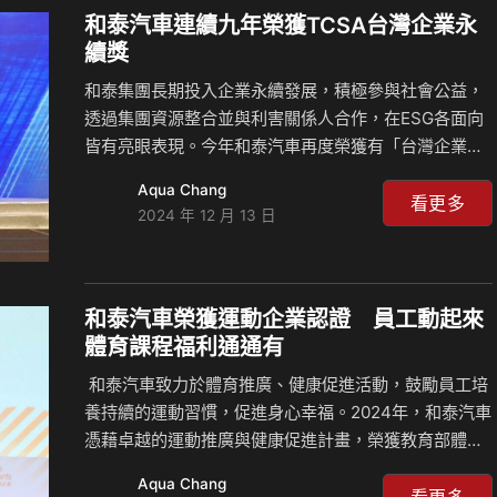
和泰汽車連續九年榮獲TCSA台灣企業永
12.5萬台，市佔率27.4%；COROLLA CROSS連續四年
續獎
穩居全市場銷售第一位，TOWN ACE車系、RAV4及
YARiS CROSS則分別囊括總市場銷售二到四名，獨霸
和泰集團長期投入企業永續發展，積極參與社會公益，
總市場銷售前四名。 在豪華車市…
透過集團資源整合並與利害關係人合作，在ESG各面向
皆有亮眼表現。今年和泰汽車再度榮獲有「台灣企業永
續奧斯卡」美譽的第17屆「TCSA台灣企業永續獎」，
Aqua Chang
一舉奪下「企業永續報告類汽車業-白金獎」、「綜合績
看更多
2024 年 12 月 13 日
效獎-台灣百大永續企業獎」、「永續單項績效獎-社會
共融領袖獎」、「永續單項績效獎-創新成長領袖獎」與
「永續單項績效獎-創意溝通領袖獎」五項大獎，獲獎數
量為同業之最，永續經營成果備受外界肯定。 「TCSA
和泰汽車榮獲運動企業認證 員工動起來
台灣企業永續獎」由TAISE台灣永續能源研究基金會主
體育課程福利通通有
辦，17屆共累積882家企業報名參獎，其中不乏各產業
和泰汽車致力於體育推廣、健康促進活動，鼓勵員工培
領域的知名企業，歷屆參獎的上市公司佔股市總市值…
養持續的運動習慣，促進身心幸福。2024年，和泰汽車
憑藉卓越的運動推廣與健康促進計畫，榮獲教育部體育
署頒發「運動企業認證」殊榮。 自2018年起，和泰汽車
Aqua Chang
開始辦理共好運動賽事，透過團體運動競技凝聚向心