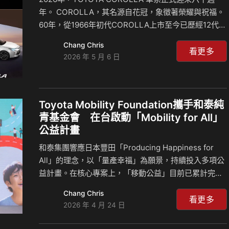
年。 COROLLA，其名源自花冠，象徵著榮耀與祝福。
60年，從1966年初代COROLLA上市至今已歷經12代車
型、全球銷售超過 150個國家、5,000 萬輛註1——這串
Chang Chris
數字背後是全球最暢銷單一車系的歷史地位，這不僅是
看更多
2026 年 5 月 6 日
一個前所未有的世界紀錄，更是5,000萬位車主及家庭
投下的信任票。回首1966年，第一輛COROLLA駛上公
路，誰能想到在60年後、歷經12代車型的演進，以及各
式延伸的車款，它會成為地球上最暢銷的車系，在世界
Toyota Mobility Foundation攜手和泰純
的每個角落，都留下了屬於家的印記。 如今，這份長達
青基金會 在台啟動「Mobility for All」
60年的信賴，在2026年迎來了它的里程碑。和泰汽車
公益計畫
懷著感謝…
和泰集團響應日本豐田「Producing Happiness for
All」的理念，以「量產幸福」為願景，持續投入多項公
益計畫。在核心專案上，「移動公益」目前已累計完成
超過5萬3千趟接駁；為守護學童安全，更累計捐贈達14
Chang Chris
萬套校園導護志工裝備。和泰集團將攜手關係企業與經
看更多
2026 年 4 月 24 日
銷商夥伴，深化各項公益計畫，致力為所有人創造幸
福。 為進一步落實此一使命，和泰純青基金會今日正式