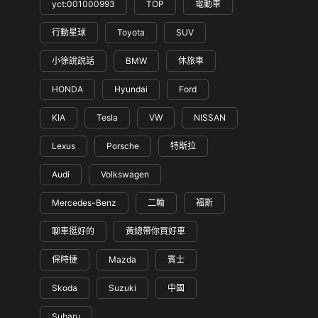
yct:001000993
TOP
電動車
行動星球
Toyota
SUV
小徐說說話
BMW
休旅車
HONDA
Hyundai
Ford
KIA
Tesla
VW
NISSAN
Lexus
Porsche
特斯拉
Audi
Volkswagen
Mercedes-Benz
二輪
福斯
聊車挺好的
黃總帶你買好車
保時捷
Mazda
賓士
Skoda
Suzuki
中國
Subaru