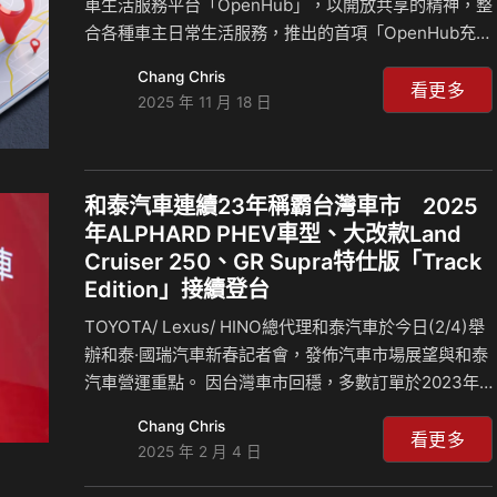
車生活服務平台「OpenHub」，以開放共享的精神，整
合各種車主日常生活服務，推出的首項「OpenHub充電
漫遊服務」已成功串接12家充電營運商，為車主帶來便
Chang Chris
捷、高效的充電新選擇。 今年，OpenHub再度延伸服
看更多
2025 年 11 月 18 日
務觸角，正式推出第二項服務——「OpenHub洗車地
圖」，此服務整合全台洗車資訊與數位服務流程，並透
過統一的API介面與電子券管理機制，嵌入於My
Toyota APP與Lexus Plus APP中，讓車主可直接在熟
和泰汽車連續23年稱霸台灣車市 2025
悉的APP中查詢洗車據點、兌換電子洗車券及查看使用
年ALPHARD PHEV車型、大改款Land
紀錄。 強強聯手！串聯台灣知名加油站業者「全國」及
Cruiser 250、GR Supra特仕版「Track
「車容坊」…
Edition」接續登台
TOYOTA/ Lexus/ HINO總代理和泰汽車於今日(2/4)舉
辦和泰·國瑞汽車新春記者會，發佈汽車市場展望與和泰
汽車營運重點。 因台灣車市回穩，多數訂單於2023年
解消狀況下，2024全年總市場達457,830台。和泰汽車
Chang Chris
三品牌合計總登錄超過15.9萬台，刷下歷史次高紀錄，
看更多
2025 年 2 月 4 日
市佔率34.9%，同時蟬聯23年台灣車市冠軍，營業額突
破2,700億，並創下歷史新高。 其中TOYOTA登錄超越