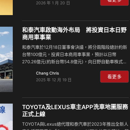
2026 年 1 月 20 日
回穩，再加上台灣經濟在半導體與AI人工智慧應用的強
勁需求帶動下，相關出口持續成長，整體經濟預期呈現
溫和增長。在政策延續與需求回補的雙重推動下，車市
預期將比去年更為活絡，全年總市場可望上看44萬台。
和泰汽車啟動海外布局 將投資日本日野
三品牌2025年銷售逾16萬台 和泰汽車市佔率38.6%再
商用車事業
創16年新高 TOYOTA、Lexus及HINO在2025年合計登
和泰汽車於12月18日董事會決議，將分兩階段總計約新
錄台數160,1…
台幣100億元，投資日本商用車事業，預計以日幣
270.26億元(約新台幣54.8億元)，向日野自動車株式會
社及其子公司(註)，取得南關東日野自動車株式會社、
Chang Chris
北海道日野自動車株式會社、東北海道日野自動車株式
看更多
2025 年 12 月 19 日
會社、宮城日野自動車株式會社及福島日野自動車株式
會社等五家公司之80%股權，待主管機關許可後，規劃
於2026年4月1日進行交割。同時授權董事長於日幣223
億元(約新台幣45.2億元)額度內，展開南關東日野自動
TOYOTA及LEXUS車主APP洗車地圖服務
車株式會社部分營業據點(東京都及其周邊)之不動產購
正式上線
置商談。 為強化商用車事業的全球競爭力，豐田汽車、
TOYOTA與Lexus總代理和泰汽車於2023年推出全新人
戴姆勒卡車、日野汽車、三菱FUSO於…