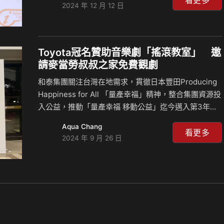
看更多
2024 年 12 月 12 日
力。去年共舉辦兩場大型運動賽事，共好羽球賽吸引了
集團內19間關係企業組隊參與；共好壘球賽則有16隊，
包含近千人次球員及啦啦隊共襄盛舉。競賽中透過彼此
切磋球技，充分展現了員工參與運動的熱情，比賽場面
Toyota冠名贊助音樂劇「搖滾教室」 邀
十分熱血，更成為集團員工最期待的活動之一！ 為維持
請麥當勞叔叔之家免費觀劇
員工健康，除每年提供員工健康檢查補助外，近年和泰
和泰集團關注台灣在地需求，貫徹日本豐田Producing
汽車更著重於舉辦運動促進活動，提供多元課程與講…
Happiness for All 「量產幸福」精神，整合集團資源投
入公益，推動「量產幸福 移動公益」迄今邁入第3年，
捐贈免費yoxi計程車資源提供交通接駁服務；這次也透
Aqua Chang
過TOYOTA冠名贊助的音樂劇《搖滾教室》活動，邀請
看更多
2024 年 9 月 26 日
麥當勞叔叔之家慈善基金會到場觀劇，期望藉由音樂劇
中的生命故事，為需要幫助的族群傳遞正面且堅定的力
量。 根據衛福部統計，臺灣每年有約24萬名19歲以下
的孩子因癌症、心臟病、罕見疾病需要就醫治療，許多
疾病需要長期抗戰，這不僅是身體上的挑戰、更是心靈
的考驗，漫長的就醫路途、交通住宿的支出，給病童家
庭們帶來更大的壓力；透過免費…