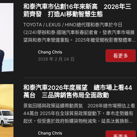
宣布與Toyota Mobility Foundation（下稱TMF，豐田
和泰汽車市佔創16年來新高 2026年三
移動基金會）展開深度合作。TMF由豐田章男會長於
箭齊發 打造AI移動智慧生態
2014年創立，致力於打造一個人人皆能自由移動的社
TOYOTA / LEXUS / HINO總代理和泰汽車於今日
會。雙方將透過「Mobility for All」計畫，整合…
(2/24)舉辦和泰·國瑞汽車新春記者會，發表汽車市場展
望與和泰汽車營運重點。 2025年雖受關稅影響整體車
市需求，全年總市場仍達414,436台註1。和泰汽車三品
Chang Chris
牌在2025年合計登錄台數逾16萬台註2，市佔率躍升至
看更多
2026 年 2 月 24 日
38.6%，創下近16年來最佳表現，同時也穩坐24年台灣
車市冠軍。 TOYOTA 2025年登錄124,907台註3，市佔
率達30.1%， COROLLA CROSS不僅連續5年蟬聯全市
場銷售冠軍，全年登錄44,813台註4也創下該車款銷售
和泰汽車2026年度展望 總市場上看44
歷史新高。在豪華車市場，Lexus以登錄28,628台註
萬台 三品牌銷售佈局全面啟動
5、市佔率28%的佳績，…
景氣回穩與政策延續帶動買氣 2026年總市場預估上看
44萬台 2025年在全球貿易政策變動下，車市走勢雖有
起伏，但受惠於政府新購貨物稅減免、延長汰舊換新補
助與年底促銷帶動，全年總市場仍達414,436台註1，展
Chang Chris
現市場基本盤的穩健韌性。進入2026年，全球景氣逐步
看更多