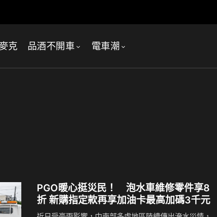
麥克
品酒不開車
電車潮
PGO暖心挺災民！ 泡水車維修零件享8
折 新購指定款再享加油卡最高加碼3千元
近日受豪雨影響，中南部多處地區陸續傳出淹水災情，