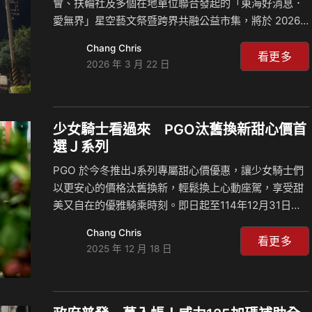
會、扶輪社及多個在地單位聯合發起的「東海好消息．
愛無界」星空藝文祭暨跨界共融公益市集，將於 2026
年 3 月 28 日在東海好消息廣場溫馨登場。本次活動串
Chang Chris
聯了 25 個主協辦與贊助單位，涵蓋教育、社福、藝文
看更多
2026 年 3 月 22 日
及企業界，其中包含長期關注永續移動與社會責任的摩
特動力工業股份有限公司 PGO 共同響應，預計將吸引
逾 8,000 人次參與，為大肚山社區注入一股暖流。 跨界
共融：25 個單位齊心讓愛無界 本次活動規模空前，由
少女騎士看過來 PGO汰舊換新甜心價首
台中市東海扶輪社、西屯扶輪社、東海大學校友會及知
選Ｊ系列
名藝術家洪昭明、梁培政、廖迎晰等 7 個單位聯合主
PGO 於今冬推出J系列專屬甜心價優惠，讓少女騎士們
辦。協辦單位則包含得勝者教育協會、台…
以更安心的價格汰舊換新，輕鬆換上心動座駕，享受甜
美又自在的優雅騎乘時刻。即日起至114年12月31日
止，汰舊換新即可享有甜心價優惠：J-bubu115最低只
Chang Chris
要66,700元起、Spring125最低77,500元起，另有小資
看更多
2025 年 12 月 18 日
分期輕鬆付專案，讓換車不再有負擔，心動不如馬上行
動，歡迎前往全台門市親身體驗。 J-bubu115 向來以時
尚外型與以甜點命名的繽紛車色，深受女孩族群喜愛。
全車標配 LED 高亮度燈具，不僅有效提升夜間騎乘安全