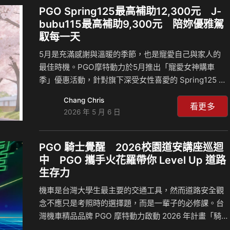
連續22年榮獲「台灣精品獎」肯定。此項殊榮不僅代表
PGO Spring125最高補助12,300元 J-
品牌對品質的堅持，更象徵對消費者長期信賴的承諾。
bubu115最高補助9,300元 陪妳優雅駕
AI智能雙動力：油電黑科技全面進化 PGO 威力125以領
馭每一天
先市場的油電科技登場，結合AI智能雙動力油電系統、
5月是充滿感謝與溫暖的季節，也是寵愛自己與家人的
專利雙火星塞智慧燃…
最佳時機。PGO摩特動力於5月推出「寵愛女神購車
季」優惠活動，針對旗下深受女性喜愛的 Spring125 與
J-bubu115 推出限時購車優惠，Spring125汰舊換新最
Chang Chris
高補助12,300元，J-bubu115汰舊換新最高補助9,300
看更多
2026 年 5 月 6 日
元，讓消費者能以更輕鬆的方式入手兼具安全、時尚與
實用的理想車款。 無論是日常通勤、購物採買，或假日
輕鬆出遊，一台好騎又符合個人風格的機車，不只是交
PGO 騎士覺醒 2026校園道安講座巡迴
通工具，更是陪伴生活的重要夥伴。PGO透過兩款風格
中 PGO 攜手火花羅帶你 Level Up 道路
鮮明的車款，提供女性消費者更多元的購車選擇。
生存力
Spring125：優雅騎乘結合主動安全，打造安心從容的
機車是台灣大學生最主要的交通工具，然而道路安全觀
移動體驗 P…
念不應只是考照時的選擇題，而是一輩子的必修課。台
灣機車精品品牌 PGO 摩特動力啟動 2026 年計畫「騎
士覺醒：校園巡迴道安講座」。今年 PGO 將再度攜手