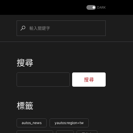
DARK
搜尋
搜尋
標籤
autos_news
yautos:region=tw