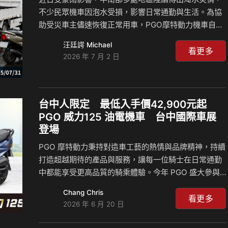
不少民眾機車因泡水受損，影響日常通勤與生活。為協
助受災車主儘速恢復正常用車，PGO摩特動力機車自即
日起啟動「泡水車安心方案」，提供維修優惠及換購加
汪廷諤 Michael
碼方案，希望以實際行動陪伴車主度過災後復原期，減
看更多
2026 年 7 月 2 日
輕車輛受損所帶來的負擔。 凡PGO車輛經全台PGO直
營門市或授權經銷商檢測，確認因泡水導致零件受損，
即可享有指定維修零件及工資8折優惠；如需道路救援
服務，PGO亦將提供協助，並酌收道路救援服務費用，
台中人限定 最低入手價42,900元起
讓受災車主能以更安心、更便利的方式完成車輛檢修，
PGO 威力125 油電機車 台中國際車展
盡快恢復日常代步需求。 此外，PGO同步推出指定車款
登場
新購加碼方案。即日起至2026年7月31日，購買J-
PGO 摩特動力秉持對造車工藝的熱情與品牌精神，持續
bubu…
打造超越期待的產品與服務，讓每一位騎士在日常通勤
中都能享受更高品質的騎乘體驗。今年 PGO 盛大參與
2026/06/26-06/29 TAS 台中國際新車大展，以「油電
Chang Chris
雙動力、國民首選」為主軸，展現二輪領導品牌的創新
看更多
2026 年 6 月 20 日
實力。 國家級榮耀：連續22年台灣精品肯定 PGO 長期
深耕台灣市場，核心涵蓋研發、設計、品質與行銷，並