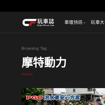
車壇快訊
玩車大
Browsing Tag
摩特動力
9 posts