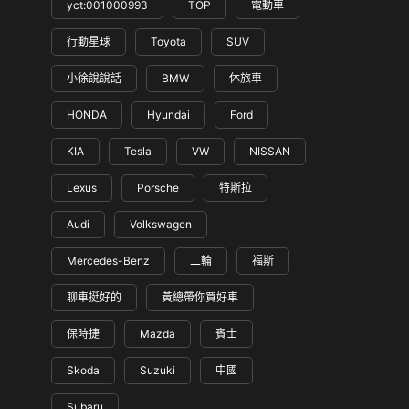
yct:001000993
TOP
電動車
行動星球
Toyota
SUV
小徐說說話
BMW
休旅車
HONDA
Hyundai
Ford
KIA
Tesla
VW
NISSAN
Lexus
Porsche
特斯拉
Audi
Volkswagen
Mercedes-Benz
二輪
福斯
聊車挺好的
黃總帶你買好車
保時捷
Mazda
賓士
Skoda
Suzuki
中國
Subaru