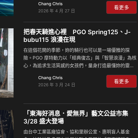
Chang Chris
二輪環遊世界冒險家，王牌講師—火花羅，走進全台大
看更多
2026 年 4 月 27 日
專院校，目標透過實戰經驗與國際視野，喚醒年輕學子
對安全駕駛的全新認知。 從觀念到實裝：主動性安全是
騎士的標準配備 PGO 始終將安全視為品牌社會責任的
把春天騎進心裡 PGO Spring125、J-
核心靈魂。從平價首選到頂級旗艦車款，PGO 領先業界
bubu115 浪漫在現
大規模導入主動性安全輔助系統。講座中也特別強調主
在這個花開的季節，妳的騎行也可以是一場優雅的探
動性安全系統 ABS (防鎖死煞車系統) 與 TCS (循跡防
險。PGO 摩特動力以「經典復古」與「智慧浪漫」為核
滑系統) 的重要性，透過王牌講師火…
心，為追求生活質感的女孩們，量身打造最懂妳的靈魂
座駕。無論是散發文藝氣息的 J-bubu115，還是給妳滿
Chang Chris
滿安全感的 Spring125，都要讓妳每一次出發，心都跟
看更多
2026 年 3 月 24 日
著發亮。 J-bubu 車系：寫給都市女孩的復古情書 質感
女孩許願清單首選的 J-bubu，不只是機車，更是妳穿
搭的一部分。文藝復古美學， 圓潤迷人的線條，搭配柔
和色彩，騎在路上就像自帶日雜濾鏡。全車 LED 閃耀，
「東海好消息．愛無界」藝文公益市集
高亮度的照明不僅守護夜間安全，更讓妳在城市巷弄中
3/28 盛大登場
成為最亮眼的存在。靈活好操控，專為女孩設計的車身
由台中工業區廠協會、協和里辦公室、惠明盲人基金
比例，無論是趕課、上班還是…