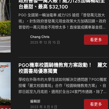
政府普發一萬入帳！威力125加碼補助全
性，也讓整體造型更具辨識度，展現低調卻精緻的風格
台最甜、最高 $32,100
美感。身為同級中配備最齊全的車款，J-bubu115 搭載
PGO 全國第一輛油電車 威力125 搶搭「普發萬元放大
超強油冷…
術」，針對政府普發萬元現金政策大方加碼回饋。政府
普發的一萬元現金不用想太多！直接當成購車基金搭上
PGO 的「萬元放大術」，補助瞬間放大到最高
Chang Chris
$32,100，買威力125是今年最划算、也最聰明的選擇。
看更多
2025 年 12 月 15 日
PGO 威力125 是政府掛保證的全國第一輛油電機車，擁
有多達 83 項次專利技術認證，並以能源局公告 65.6
km/L 的優異油耗奪下同級車油耗冠軍。威力125 透過油
車動力結合電車節能的雙重優勢，外型流線、騎乘順
PGO機車校園騎機教育方案啟動！ 麗文
暢、操控穩定，並具備同級中表現最完整的超大置物空
校園書局優惠獨賣
間、友善低座高與舒適坐墊。 不論日常代步或都會通
學校在外縣市的大學生該如何解決交通問題？PGO獨家
勤，消費者最在意的 「省油…
授權「麗文校園書局」合作「校園騎機教育方案」，自
即日起至九月底前，適用於全台24家門市通路，除了享
有超低特惠價日付57元起輕鬆購車外，再享五項開學大
編輯部
禮包，麗文校園書局從買車到交車，從分期輕鬆付到現
看更多
2023 年 9 月 6 日