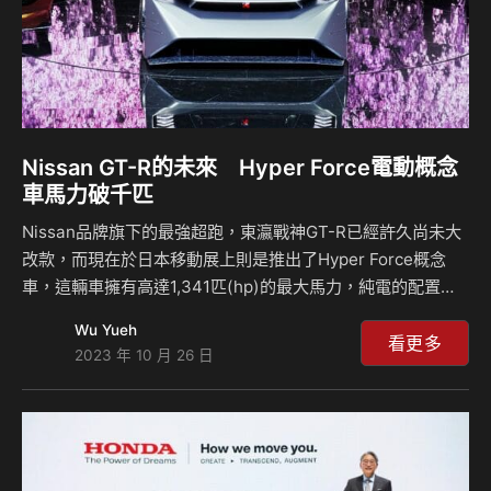
Nissan GT-R的未來 Hyper Force電動概念
車馬力破千匹
Nissan品牌旗下的最強超跑，東瀛戰神GT-R已經許久尚未大
改款，而現在於日本移動展上則是推出了Hyper Force概念
車，這輛車擁有高達1,341匹(hp)的最大馬力，純電的配置讓
車輛馬力相當驚人，設計上則是看得出來大量的GT-R風格元
Wu Yueh
素，儘管Nissan儘量地避免提到這輛車，但全球車迷還是將
看更多
2023 年 10 月 26 日
這輛車視為預覽未來GT-R車型的概念車輛。 在這輛Hyper
Force車輛上採用的是Nissan品牌的e-4ORCE四輪傳動技
術，並且有著超級輕量化的結構設計，搭配上固態電池讓整體
的能量密度更高，當然這是過去數週Nissan品牌預告眾多概
念車的最後一輛，也是讓大家非常驚艷的車輛，根據原廠的規