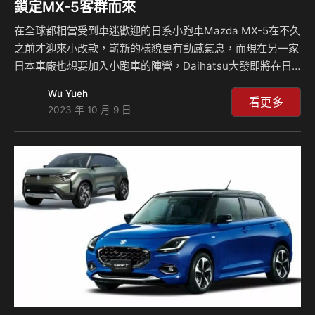
鎖定MX-5客群而來
在全球都相當受到車迷歡迎的日系小跑車Mazda MX-5在不久
之前才迎來小改款，嶄新的樣貌更有動感氣息，而現在另一家
日本車廠也想要加入小跑車的陣營，Daihatsu大發即將在日
本交通展(原東京車展)上發表全新概念車Vision Copen
Wu Yueh
Concept，這輛車與MX-5的大小相差不多，同樣也是後輪驅
看更多
2023 年 10 月 9 日
動的配置，但引擎僅有1.3升的排氣量，在動力上恐怕有些劣
勢。 2023日本交通展即將展開，10月底將會是這個展覽睽違
四年首次回歸，其舉辦地點與過往的東京車展一樣，在Big
Sight國際展示中心舉行，而現在Daihatsu大發也搶在開展之
前發表一系列將會在車展上看到的車輛，而其中可以看到
Visio…