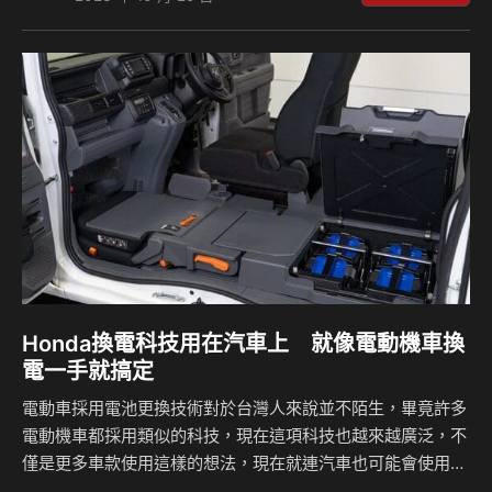
Rotary-EV身上也看得到，而馬達輸出達370匹，相信會保有
小跑車的優異操駕感受。 相信大家對於Mazda品牌的MX-5小
跑車相當喜愛，而眾人也在期盼著這輛車的電動版本出現，現
在日本車展發表了Iconic SP概念車款，這輛車設計上相當時
尚性感，而動力部分是採用MX-30 Rotary-EV身上的…
Honda換電科技用在汽車上 就像電動機車換
電一手就搞定
電動車採用電池更換技術對於台灣人來說並不陌生，畢竟許多
電動機車都採用類似的科技，現在這項科技也越來越廣泛，不
僅是更多車款使用這樣的想法，現在就連汽車也可能會使用這
樣的換電技術，Honda現在推出了MEV-Van概念車，在車輛