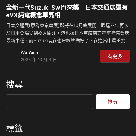
全新一代Suzuki Swift來襲 日本交通展還有
eVX純電概念車亮相
日本交通展(原為東京車展)即將在10月底展開，睽違四年再次
於日本登場受到極大關注，這也讓日本車廠磨刀霍霍準備發表
最新車種，而Suzuki現在也已經準備好了，在這當中最重要的
就是推出新一代的Swift，雖然看起來跟現行款很像，不過細
Wu Yueh
節上有很大不同，另外就是純電的eVX休旅車款，預計將會在
看更多
2023 年 10 月 4 日
2025年的時候登場。 這輛全新的Swift即將在2024年的時候
正式發表，因此今年的日本交通展上看到的車已經可以視為準
量產版，即便原廠依舊稱這輛車為Swift Concept概念車，這
搜尋
輛車整體的比例與樣貌跟現行的車款看似一樣，但仔細觀察過
後可以發現車身曲線截然不同，運用了更多圓弧的線條打造車
輛，前方的水箱護罩面…
搜尋
標籤