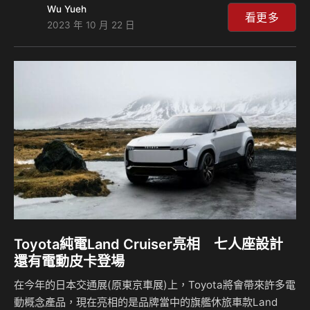
Wu Yueh
上就是裝上了許多Honda Mobile Power Pack e:電池模組，
看更多
2023 年 10 月 22 日
直接利用更換電池的方式幫車輛補充能源，但何時會成為產車
款則是個未知數。 Honda現在推出了一款換電的MEV-Van概
念車，這輛車與N-Van e:輕型商用車幾乎一樣，擁有類似的動
力規格，不過在電池方面則是採用換電科技，並不是目前純電
動車款最常使用的固定式電池，也跟中國車廠的車輛換電不太
一樣，因為…
Toyota純電Land Cruiser亮相 七人座設計
還有電動皮卡登場
在今年的日本交通展(原東京車展)上，Toyota將會帶來許多電
動概念產品，現在亮相的是品牌當中的旗艦休旅車款Land