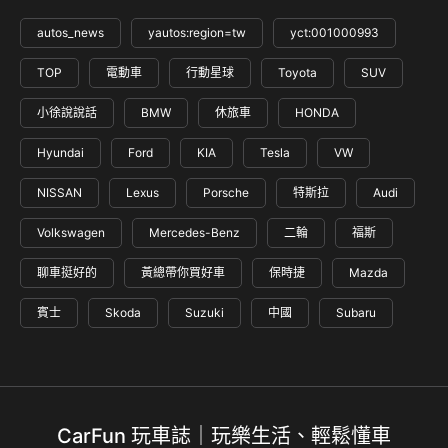
autos_news
yautos:region=tw
yct:001000993
TOP
電動車
行動星球
Toyota
SUV
小徐說說話
BMW
休旅車
HONDA
Hyundai
Ford
KIA
Tesla
VW
NISSAN
Lexus
Porsche
特斯拉
Audi
Volkswagen
Mercedes-Benz
二輪
福斯
聊車挺好的
黃總帶你買好車
保時捷
Mazda
賓士
Skoda
Suzuki
中國
Subaru
CarFun 玩車誌｜玩樂生活、輕鬆懂車