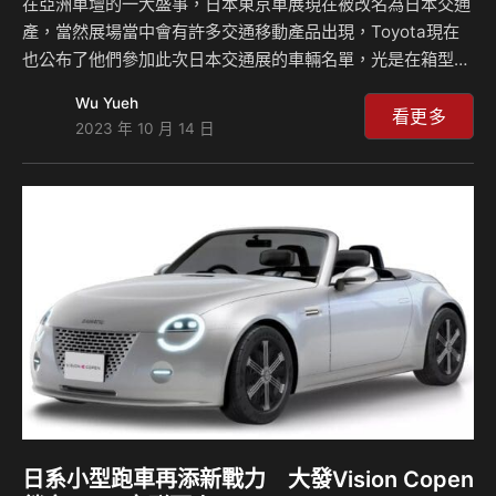
在亞洲車壇的一大盛事，日本東京車展現在被改名為日本交通
產，當然展場當中會有許多交通移動產品出現，Toyota現在
也公布了他們參加此次日本交通展的車輛名單，光是在箱型車
領域當中他們就會推出三輛概念車以及一輛經典古董車，其中
Wu Yueh
概念車還包含了一個純電動的Hiace車款，其樣貌相當前衛有
看更多
2023 年 10 月 14 日
型，另外還有X-Van Gear Concept結合廂型車以及休旅車的
特色，相當具有前瞻性。 Global Hiace BEV Concept這輛車
將會是首次出現在世人面前，這輛車基本上只有一個座位，畢
竟其車輛最主要就是設計來運輸貨物，而只有一個座位的設計
代表著車內可以容納3.5公尺的物品，而車輛內部的地板也完
全平整化，…
日系小型跑車再添新戰力 大發Vision Copen