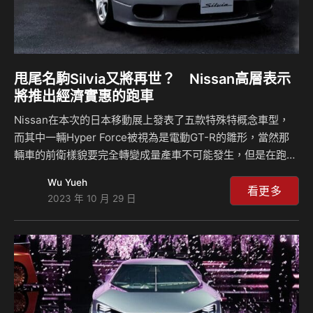
甩尾名駒Silvia又將再世？ Nissan高層表示
將推出經濟實惠的跑車
Nissan在本次的日本移動展上發表了五款特殊特概念車型，
而其中一輛Hyper Force被視為是電動GT-R的雛形，當然那
輛車的前衛樣貌要完全轉變成量產車不可能發生，但是在跑車
領域當中Nissan似乎也有了新的想法，除了前段時間非常熱
Wu Yueh
門的Z跑車之外，GT-R旗艦的位置也會有後繼車款出現，而且
看更多
2023 年 10 月 29 日
原廠還想要推出一款經濟實惠的電動跑車，被人猜想可能會是
現代化的Silvia後驅甩尾名駒。 本次日本移動展上，Nissan品
牌展區當中最亮眼的明星就是Hyper Force這輛動力高達
1,360匹(PS)的純電四驅概念跑車，也被車迷視為GT-R的未
來，不過GT-R的售價總是不那麼親民，而如果想要讓品牌有
更多…