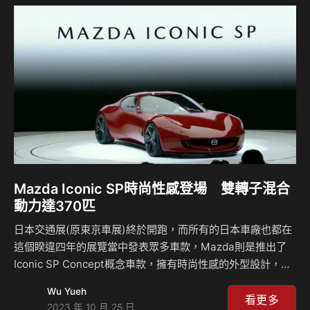
之前就已經透露許多車輛的消息，而這輛FT-Se則是預覽了未
來電動時代的跑車，整輛車的尺寸並不大，因此有人認為這是
電動版本的MR2，而在設計方面其實看得出來跳脫了目前品牌
所有車款的風格，在這輛車上看不到S…
Mazda Iconic SP時尚性感登場 雙轉子混合
動力達370匹
日本交通展(原東京車展)終於開跑，而所有的日本車廠也都在
這個睽違四年的展覽當中發表眾多車款，Mazda則是推出了
Iconic SP Concept概念車款，擁有時尚性感的外型設計，不
少人說這輛車喚起了大家對於FD RX-7的回憶，而其動力則是
Wu Yueh
配置上雙轉子引擎組成的油電系統，該動力其實在MX-30
看更多
2023 年 10 月 25 日