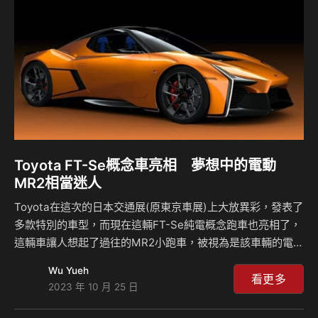
Prelude是一輛相當緊湊的雙門轎跑車，現在的概念車則是放
大不少，不過考量到現今汽車市場當中尺碼不斷放大，這樣的
設計取向其實一點…
Toyota FT-Se概念車亮相 夢想中的電動
MR2相當迷人
Toyota在這次的日本交通展(原東京車展)上大放異彩，發表了
多款特別的車型，而現在這輛FT-Se純電概念跑車也亮相了，
這輛車讓人想起了過往的MR2小跑車，被視為是該車輛的電動
版本，其設計靈感跟現行的車款截然不同，激進的設計風格擁
Wu Yueh
有銳利造型，而身上的GR徽飾象徵著性能特色，不過目前這
看更多
2023 年 10 月 25 日
輛車的動力依舊還是未知數，什麼時候會出現量產產品也都還
沒公佈，但已經吸引到車迷的注意了。 其實Toyota早在開展