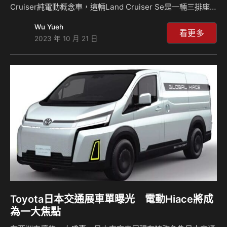
Cruiser純電動概念車，這輛Land Cruiser Se是一輛三排座
的跨界車款，原廠表示該車輛將會滿足全世界多樣化的需求，
Wu Yueh
其外形採用了金屬烤漆創造出未來風格，而車頭的設計也有著
看更多
2023 年 10 月 21 日
滿滿的bZ風格，另外還有一輛小型電動皮卡也將在會場當中展
演。 這輛七人座的Land Cruiser Se與現在的一般版本的
Land Cruiser看起來不太一樣，稜角分明的感覺以及未來主義
風格只在概念車上看得到，全封閉式的車頭設計加上細長的日
行燈組展現科技感，車輛全長5,150mm、軸距來到3,05…
Toyota日本交通展車單曝光 電動Hiace將成
為一大焦點