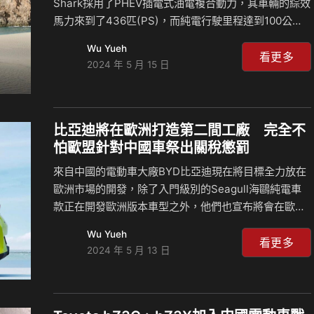
Shark採用了PHEV插電式油電複合動力，其車輛的綜效
這也導致競爭對手不…
馬力來到了436匹(PS)，而純電行駛里程達到100公
里，其起售價格為899,980墨西哥披索，折合台幣約
Wu Yueh
172.7萬元，略低於同級對手雪佛蘭Colorado，在全新
看更多
2024 年 5 月 15 日
中型皮卡級距領域非常具有競爭力，但能否前進美國市
場將會決定車輛的銷售表現。 美洲或者是澳洲市場對於
Pickup車型的喜愛是台灣人難以理解的，而比亞迪推出
了Shark可以看到大量福特F-150 Lightning的設計風
比亞迪將在歐洲打造第二間工廠 完全不
格，引人注目的水箱護罩，兩側垂直式的頭燈，還有把
怕歐盟針對中國車祭出關稅懲罰
整個車頭包覆的LED日行燈條，都與電動F-150相當類
來自中國的電動車大廠BYD比亞迪現在將目標全力放在
似，雖然…
歐洲市場的開發，除了入門級別的Seagull海鷗純電車
款正在開發歐洲版本車型之外，他們也宣布將會在歐洲
設立第二間工廠，目前該品牌在歐洲的第一間工廠設立
Wu Yueh
在匈牙利，但第二間工廠的位置尚未公布，在這家工廠
看更多
2024 年 5 月 13 日
投入營運之後，比亞迪希望在2030年成為歐洲市場最大
的電動車製造商。 雖然歐洲對於來自中國的電動車將祭
出懲罰性的關稅，但這依舊不影響各個品牌前往歐洲市
場扎根發展，像是BYD比亞迪在歐洲已經有了一間汽車