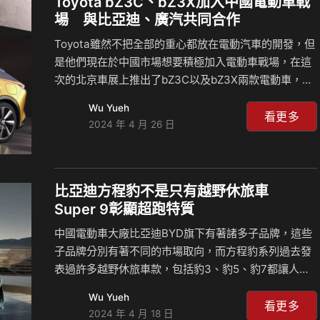
Toyota bZ3C、bZ3X加入中國電動車戰
組裝廠，該工廠位置設置在匈牙利Szeged，但是為了
場 與比亞迪、廣汽共同合作
可以持續擴張他們在歐洲的版圖，比亞迪表示明年將會
Toyota雖然不把全部的重心都放在電動汽車的開發，但
在歐洲建立第二家汽車工廠，並且計劃推出歐洲版本的
是他們現在於中國市場想要積極加入電動車戰場，在這
Se…
次的北京車展上推出了bZ3C以及bZ3X兩款電動車，這
兩輛車其實就是過去的bZ Sport Crossover Concept
Wu Yueh
以及bZ FlexSpace Concept概念車款，而且兩輛車還
看更多
2024 年 4 月 26 日
分別與不同的品牌合作開發，前者是BYD比亞迪，後者
則是找上廣汽集團，預計機會在接下來的一年內正式推
出。 有鑑於中國是現在世界上最重要的純電動車市場，
要在這邊發展首重的就是電動車，但是在競爭激烈的狀
比亞迪方程豹不是只有越野休旅車
況之下，所有人都想要找尋合作夥伴共同發展，就連全
Super 9彰顯超跑特質
球汽車龍頭Toyota也是如此，在北京車展上發表的
中國電動車大廠比亞迪BYD旗下有著諸多子品牌，這些
bZ3C以及…
子品牌分別有著不同的市場取向，而方程豹系列過去發
表過許多越野休旅車款，包括豹3、豹5、豹7都讓人眼
睛為之一亮，現在他們不只是擁有越野休旅車款而已，
Wu Yueh
推出了全新的Super 9速度跑車，代表了該品牌大膽的
看更多
2024 年 4 月 18 日