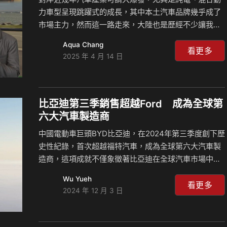
力車型呈現跳躍式的成長，其中本土汽車品牌幾乎成了
市場主力，然而這一路走來，大陸也是歷經不少讓我們
驚訝的現象，但一路跌跌撞撞走來後，比亞迪、吉利、
Aqua Chang
小米等品牌後來居上，並在激烈的”內卷”下壓縮了外資
看更多
2025 年 4 月 14 日
品牌的生存空間，大陸汽車產業怎麼走過來的？外資品
牌面臨哪些困境？後勢看好的品牌有哪些？本集島叔和
來賓Celsior一起說分明！ 相關新聞：
比亞迪第三季銷售超越Ford 成為全球第
六大汽車製造商
中國電動車巨頭BYD比亞迪，在2024年第三季度創下歷
史性紀錄，首次超越福特汽車，成為全球第六大汽車製
造商，這項成就不僅象徵著比亞迪在全球汽車市場中的
快速崛起，也預告著中國汽車產業在全球競爭中的實力
Wu Yueh
與潛力，不僅是製造方面在全球領先，就連自主品牌部
看更多
2024 年 12 月 3 日
分也將攻佔全世界，未來的汽車產業恐將變成中國的形
狀。 在2024年7月至9月期間，比亞迪共售出了113萬輛
汽車，對比去年同期成長38%，創下公司有史以來最成