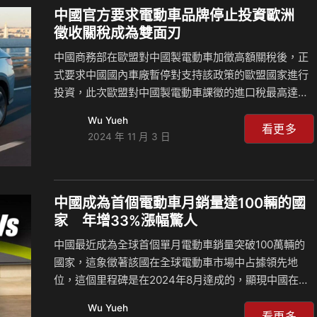
功的季度銷售紀錄，相比之下，美國汽車大廠Ford福特
中國官方要求電動車品牌停止投資歐洲
的銷量約為109萬輛，較比亞迪少了約4萬輛，雖然在今
徵收關稅成為雙面刃
年前九個月的累計銷量中，福特仍然以330萬輛略勝比
中國商務部在歐盟對中國製電動車加徵高額關稅後，正
亞迪的325萬輛，但這樣的差距正快速縮小。更…
式要求中國國內車廠暫停對支持該政策的歐盟國家進行
投資，此次歐盟對中國製電動車課徵的進口稅最高達到
45.3%，這是雙方在長期談判未果後的最終決策，這項
Wu Yueh
決策在汽車產業引發激烈討論，並有可能對中國車廠及
看更多
2024 年 11 月 3 日
歐洲市場的未來發展產生深遠影響。 此次歐盟對中國製
電動車實施高額關稅的決定並非突然的決定，不久前歐
盟委員會進行深入調查，發現部分中國電動車品牌存在
不公平的競爭關係，他們有著來自中國官方的大量補
中國成為首個電動車月銷量達100輛的國
助，因而決定採取貿易保護措施，不同公司面臨著不同
家 年增33%漲幅驚人
的加稅幅度，這是根據其配合調查的程度以及受到的補
中國最近成為全球首個單月電動車銷量突破100萬輛的
助多寡而異，像是旗下擁有MG品牌的上汽集團面臨外
國家，這象徵著該國在全球電動車市場中占據領先地
加35.3%的關稅(…
位，這個里程碑是在2024年8月達成的，顯現中國在推
動新能源車產業發展方面有著巨大成就，中國政府透過
Wu Yueh
政策支持、基礎設施建設以及對新能源車企業的補貼，
看更多