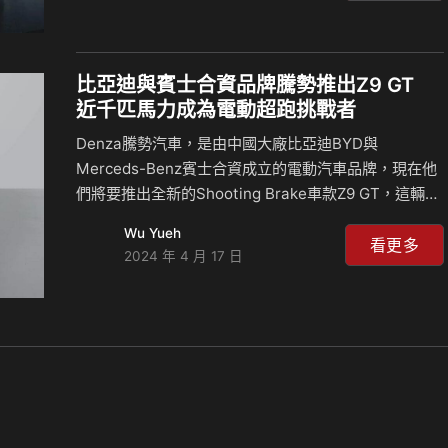
設計嘗試，更是比亞迪在全球高端汽車市場中的一個重
要里程碑，Super 9的流線車身和令人印象深刻的性能
數據引起了大家的關注關注。 方程豹在中國舉辦了一場
盛大活動，其中包含了一輛名為Super 9的跑車以及兩
比亞迪與賓士合資品牌騰勢推出Z9 GT
款全新的SUV，但是沒人在意那兩款休旅車的消息，因
近千匹馬力成為電動超跑挑戰者
為Super 9實在太令人震驚，車輛採用了Speedster無
Denza騰勢汽車，是由中國大廠比亞迪BYD與
擋風玻璃設計，這是比亞迪設計總監…
Merceds-Benz賓士合資成立的電動汽車品牌，現在他
們將要推出全新的Shooting Brake車款Z9 GT，這輛車
以出色的性能以及前衛的設計在全球汽車市場當中引起
Wu Yueh
巨大關注，Z9 GT不僅展現了該品牌電動汽車技術的最
看更多
2024 年 4 月 17 日
新進展，也是他們在高性能電動汽車領域的重要一步。
騰勢Z9 GT的設計極具未來感，車身尺碼部分，長
5,180mm、寬1,990mm、高1,500mm、軸距
3,125mm，Z9 GT這樣的大小直接超越了競爭對手保時
捷Porsche Panamera Sport Turismo以及Taycan
Sport Turismo，他比起前者…