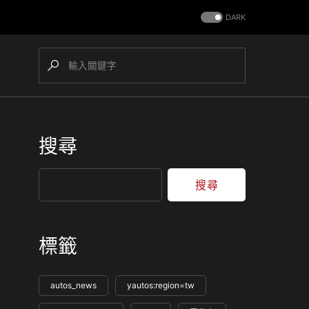
DARK
搜尋
搜尋
標籤
autos_news
yautos:region=tw