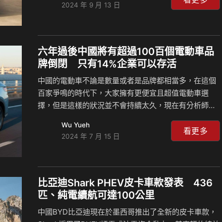
2024 年 9 月 13 日
成功促進了電動車的快速普及，並使中國成為全球最大
的電動車市場。 台灣一年的車輛銷售量近年來都達不到
50萬輛，而中國光是在電動車市場部分，一個月就賣超
過100萬輛，這也難怪全球各大汽車品牌前仆後繼想要
六年過後中國將有超過100百個電動車品
到中國市場深耕，不過他們電動車銷量的成長主要還是
牌倒閉 只有14%企業可以存活
來自中國本土企業，像是BYD比亞迪、小鵬、Nio蔚來
中國的電動車不論是數量或者是品牌都相當多，在這個
等品牌，這些企業透過技術創新和價格優勢在市場中快
百家爭鳴的時代下，大家擁有更便宜且超值電動車選
速崛起，尤…
擇，但是這樣的狀況並不會持續太久，現在有分析師預
測到2030年，目前在中國營運的137家電動車品牌中，
Wu Yueh
僅有19家將能夠實現盈利，這項消息引起了市場的關
看更多
2024 年 7 月 15 日
注，因為中國一直是全球電動車市場的重要驅動力，而
如果這股驅動力消失，可能會讓電動車的發展稍微遞
延。 中國境內的電動車市場相當競爭，現在已經經歷了
長達兩年的價格戰，這大大地減少弱勢品牌的利潤率，
比亞迪Shark PHEV皮卡車款發表 436
也迫使一些較小的品牌退出市場，而這場價格戰由像比
匹、純電續航可達100公里
亞迪BYD這樣的大品牌主導，這些品牌擁有足夠的利潤
中國BYD比亞迪現在於墨西哥推出了全新的皮卡車款，
空間，可以透過不斷壓低價格的方式來打敗競爭對手，