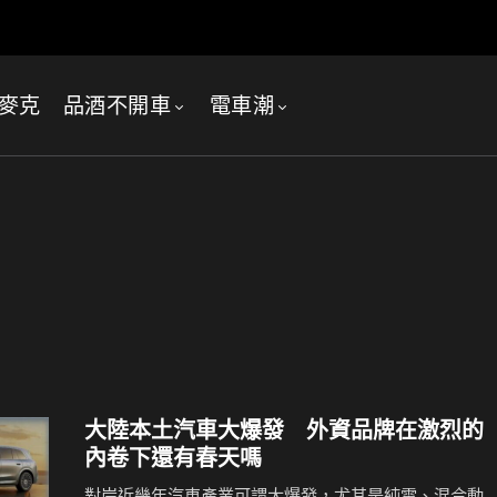
麥克
品酒不開車
電車潮
大陸本土汽車大爆發 外資品牌在激烈的
內卷下還有春天嗎
對岸近幾年汽車產業可謂大爆發，尤其是純電、混合動