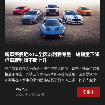
高階主管Lutz Meschke在財報會議上告知投資者們：「我們
將在今年中看到新年式車型的價格大幅上漲，這將有助於確保
我們實現良好的集團營業利潤率。」而這些價格上漲的…
新車漲價近30%全因為利潤考量 總銷量下降
但車廠利潤不斷上升
買車對於很多人來說是一件非常重大的事，畢竟一輛新車的價
格並不便宜，而這三年以來買車似乎越來越難，因為從2019
年到現在，新車的平均價格成長了約30%之多，許多人越來越
不敢購買全新的車輛，這一點在全球市場皆是如此，而對於美
Wu Yueh
國人來說他們感受更加深刻，畢竟對於他們來說汽車可以說是
看更多
2023 年 2 月 20 日
必需品，而新車價格的上漲讓他們有些吃不消，但是看到各大
車廠雖然銷售量下跌，卻在利潤表現方面更好，讓有些人很不