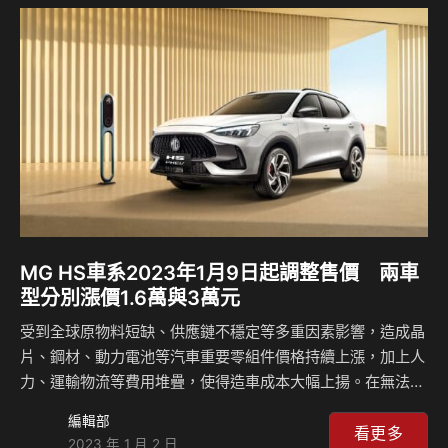
是滋味。 這項調查數據是來自於Cox Automotive，這家公司
自稱是世界上最大的汽車服務組織，他們針對汽車市場有許多
不同的業務，因此對於他們來說，車輛的定價以及趨勢是他們
最了解的項目，而該公司表示現在一輛新車的平…
MG HS車系2023年1月9日起調整售價 兩車
型分別漲價1.6萬與3萬元
受到全球原物料短缺、供應鏈不穩定等多重因素影響，造成晶
片、鋼材、動力電池等汽車重要零組件價格持續上漲，加上人
力、運輸物流等費用堆疊，使得造車成本大幅上揚。在無法吸
收多重變數及成本壓力下，自2023年1月9日起，MG Taiwan
編輯部
將調整旗下HS車系之售價，分別為HS 1.5T旗艦版91.5萬(調
看更多
2023 年 1 月 2 日