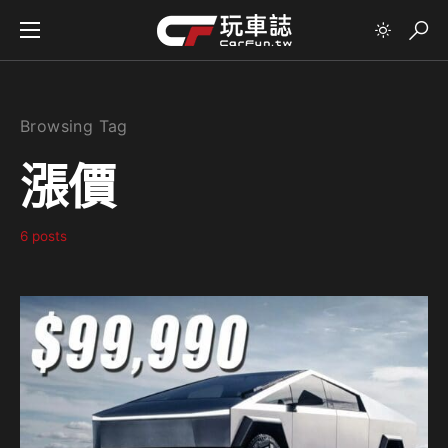
Browsing Tag
漲價
6 posts