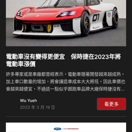
電動車沒有變得更便宜 保時捷在2023年將
電動車漲價
許多專家或是車廠都曾經表示，電動車隨著開發越來越成熟，
加上車口數量的增加，將會讓造車成本大大將低，因此車價也
會越來越便宜，不過這一點似乎跟跑車品牌大廠保時捷沒有交
集，因為他們已經宣布在2023年很可能會調高電動車款的價
Wu Yueh
格，其中最大的目的就是為了保持車輛的高利潤，雖然這對於
看更多
2023 年 3 月 19 日
投資者來說是好事一件，如此一來就可以持續透過投資保時捷
賺錢，但對於消費者來說卻有點無奈，畢竟買一輛保時捷可能
候車時間就已經很久了，現在還要漲價讓人傻眼。 保時捷的