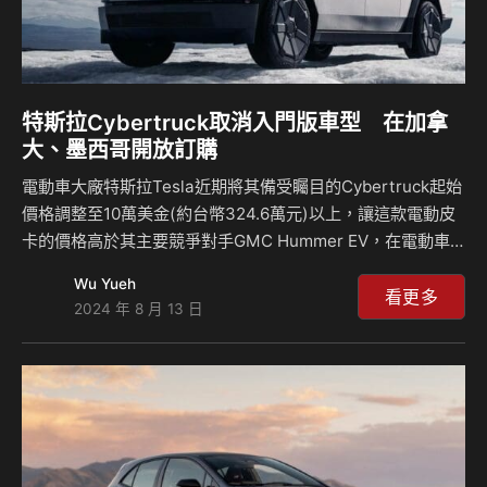
特斯拉Cybertruck取消入門版車型 在加拿
大、墨西哥開放訂購
電動車大廠特斯拉Tesla近期將其備受矚目的Cybertruck起始
價格調整至10萬美金(約台幣324.6萬元)以上，讓這款電動皮
卡的價格高於其主要競爭對手GMC Hummer EV，在電動車
市場競爭加劇的狀況下，這波操作受到大家熱議，雖然
Wu Yueh
Cybertruck以其獨特的設計和先進的技術配置吸引了大量消
看更多
2024 年 8 月 13 日
費者，但價格的上漲可能會對其銷量產生影響，不過特斯拉可
能也認為不需要低價的Cybertruck，因為他們這輛車最近開
放了國外訂購，也代表車輛走入了另一個階段。 Cybertruck
的價格上調顯示出特斯拉對其市場定位的重新思考，最初這輛
車以其具有競爭力的價格和未來感十足的設計吸引了大量預
訂，然後隨著…