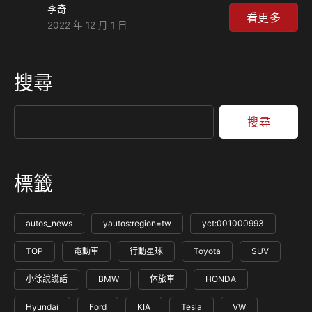
李奇
元，Altima則會調漲6萬元。 針對進口導入的23年式新車，裕
看更多
2022 年 12 月 1 日
隆日產先前正式上市新年式Juke的時候，全車系共3車型便已
經調漲1萬元，形成英倫版87.9萬元、駕趣版95.9萬元、駕趣
享樂版99.9萬元；如今只有單一車型的Altima，新年式建議售
搜尋
價更一舉調漲6萬元，將來到139.9萬元，是否會衝擊銷售量有
待觀察。 而國產的Kicks與S…
搜尋
標籤
autos_news
yautos:region=tw
yct:001000993
TOP
電動車
行動星球
Toyota
SUV
小徐說說話
BMW
休旅車
HONDA
Hyundai
Ford
KIA
Tesla
VW