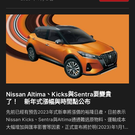
漲1.6萬元)、HS PHEV馭電版121.9萬(調漲3萬元)，並持續以
大滿配之姿確保市場競爭力。 另外，MG Taiwan感謝已完成
HS車系正式訂單下訂準車主們的支持，MG Taiwan仍將維持
原先簽訂之售價與合約內容交車予車主，敬請準車主們放心。
MG HS車系2023年1月9日起新車價 車型 建議售…
Nissan Altima、Kicks與Sentra要變貴
了！ 新年式漲幅與時間點公布
先前已經有預告2023年式新車將漲價的裕隆日產，日前表示
Nissan Kicks、Sentra與Altima通通難逃原物料、運輸成本
大幅增加與匯率影響等因素，正式宣布將於明(2023)年1月1日
起調漲3車款的建議售價，Kicks與Sentra全車系調漲1.5萬