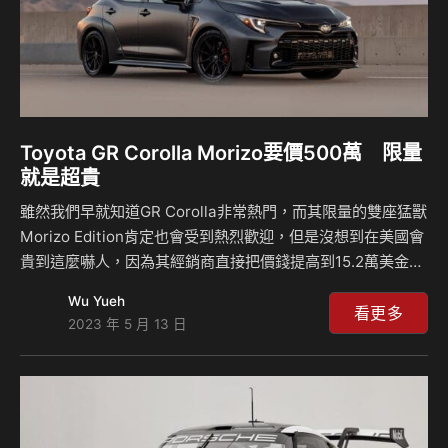
Toyota GR Corolla Morizo要價500萬 限量
就是超貴
雖然我們早就知道GR Corolla非常熱門，而其限量的雙座猛獸
Morizo Edition肯定也會受到熱烈歡迎，但是沒想到在美國會
貴到這麼嚇人，因為其經銷商直接把價錢提高到15.2萬美金，
折合台幣約468.5萬元，這是建議售價的三倍，但Morizo
Wu Yueh
Edition真的值得你花三輛車的價格去購買嗎？可能只有真正
看更多
2023 年 5 月 13 日
的買家知道答案了。 快速跟大家提請一下GR Corolla Morizo
版本是一台限量的性能猛獸，與一般的車款不同的地方換上了
更好的米其林性能用胎，車輛減輕了45.4公斤，扭力增加到
40.8公斤米，相比一般GR Corolla的37.8公斤米還要大上一
些，而在馬力部分則是沒有增加，這輛車…