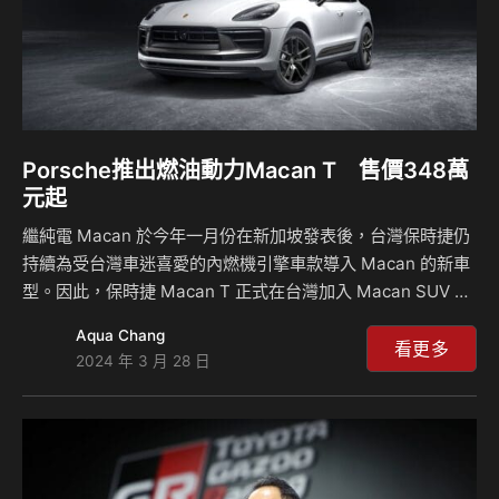
Porsche推出燃油動力Macan T 售價348萬
元起
繼純電 Macan 於今年一月份在新加坡發表後，台灣保時捷仍
持續為受台灣車迷喜愛的內燃機引擎車款導入 Macan 的新車
型。因此，保時捷 Macan T 正式在台灣加入 Macan SUV 車
系，為廣受好評的產品陣容新添生力軍。Macan T 為自 911
Aqua Chang
與 718 車款以來，第一款擁有此特別設計的四門車型。英文字
看更多
2024 年 3 月 28 日
母 T 代表「Touring」，強調藉由精準的調校、專屬配備與高
效率引擎，呈現出自 1960年來保時捷最具特色的駕馭動態，
達成專屬於「T」車款的特色。全新Macan T定位介於
Macan 與 Macan S 之間，具有優異的動態性能設定與輕量
化 2.0 升渦輪增壓引擎，並結合充滿…