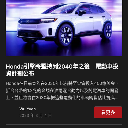
Toyota也是如此，這當然與他們的計劃有所關聯，該品牌集
團的會長豐田章男也在公開演說時直接表示，Toyota正在開
發下一代的燃油引擎車款，而…
Honda引擎將堅持到2040年之後 電動車投
資計劃公布
Honda在日前宣佈在2030年以前將至少會投入400億美金，
折合台幣約1.2兆的金額在油電混合動力以及純電汽車的開發
上，並且將會在2030年把這些電動化的車輛銷售佔比提高到
40%以上，當然他們在電動化的腳步顯得有些緩慢，畢竟像是
Wu Yueh
福斯或是Toyota等競爭對手，不論在純電汽車的發展或者是
看更多
2023 年 3 月 4 日
電池科技的進步都明顯更有優勢，因此Honda若是想要追上的
話，還需要付出很大的心力才可以。 而雖然整個集團已經針