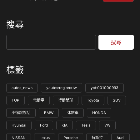
2035年之後，歐盟當中的27個會員國將禁止銷售全新的汽油
或是柴油引擎車輛，這很可能會導致其他國家跟進，讓燃油引
擎在這世界上逐漸消失殆盡。 除了禁止銷售全新的汽、柴油
搜尋
車款之外，汽車製造商將被要求其新車減少100%的二氧化碳
排放，這意味著汽車製造商在歐洲販賣的新車都必須是零碳排
的車款，而且與2021年的碳排放量水準相比，從2030年開…
搜尋
標籤
autos_news
yautos:region=tw
yct:001000993
TOP
電動車
行動星球
Toyota
SUV
小徐說說話
BMW
休旅車
HONDA
Hyundai
Ford
KIA
Tesla
VW
NISSAN
Lexus
Porsche
特斯拉
Audi