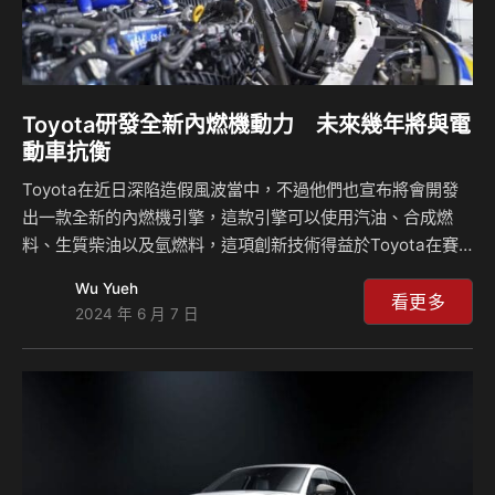
Toyota研發全新內燃機動力 未來幾年將與電
動車抗衡
Toyota在近日深陷造假風波當中，不過他們也宣布將會開發
出一款全新的內燃機引擎，這款引擎可以使用汽油、合成燃
料、生質柴油以及氫燃料，這項創新技術得益於Toyota在賽
車運動中的科技累積，尤其是其氫燃料驅動的GR Corolla賽
Wu Yueh
車，Toyota也表示，儘管電動車逐漸成為主流，他們仍然致
看更多
2024 年 6 月 7 日
力於內燃引擎的研發，並採取多種道路以減少碳排放，讓純電
不再是唯一的選擇。 這項全新動力的開發展現了Toyota對內
燃機引擎的堅持，而Toyota的目標是達成碳中和，對他們來
說純電動車不是唯一可以抵達終點的選擇，其實包括插電式油
電動力車、傳統油電動力車和傳統內燃機引擎都可以達到，因
此Toyota正在積極推進氫技術…