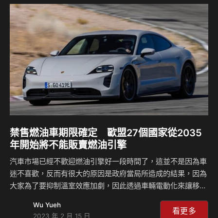
對電動化做出了承諾，但是Honda執行長三部敏宏認為直到
2040年，甚至是在這之後，內燃機引擎依舊可以存在，他表
示：「隨著我們向碳中和邁進，我們專注於電動化以及燃料電
池，這是未來移動市場的兩個核心組成…
禁售燃油車期限確定 歐盟27個國家從2035
年開始將不能販賣燃油引擎
汽車市場已經不歡迎燃油引擎好一段時間了，這並不是因為車
迷不喜歡，反而有很大的原因是政府當局所造成的結果，因為
大家為了要抑制溫室效應加劇，因此透過車輛電動化來讓移動
排廢污染可以降低，而其實也有不少國家已經設下了禁售燃油
Wu Yueh
車款的期限，現在歐盟也已經批准了一項新的法律，到了
看更多
2023 年 2 月 15 日