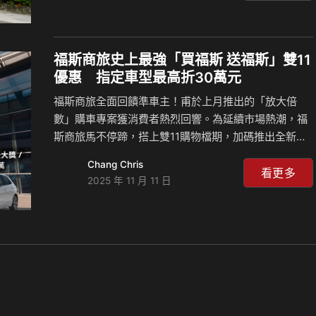
者探索世界的夥伴，因為自由，從來都不該是一項特
權。 福斯商旅是國內唯一與合作改裝商提供完整福祉車
車系的品牌，特別於12月3日國際身心障礙者日推出入
門版的 Caddy Maxi EasyLife福祉車，分別由四家原廠
福斯商旅史上最強「買福斯 送福斯」雙11
認證特優改裝商提供不同特色的輔具套件，含改裝套件
優惠 指定車型最高折30萬元
上市期間優惠價146.5萬元起。期望透過更具競爭力的入
福斯商旅全面回饋準車主！甫於上月推出的「放大倍
手價格，提供給有載運輪椅乘客的消費者…
數」購車專案獲消費者熱烈回響。為延續市場熱潮，福
斯商旅馬不停蹄，搭上雙11購物檔期，加碼推出全新
「買福斯 送福斯」購車優惠活動。自即日起至2025年
Chang Chris
底，入主福斯商旅全車系，包含Amarok、Caddy
看更多
2025 年 11 月 11 日
Maxi、Caddy Cargo、ID. Buzz、 Multivan、New
Caravelle、Crafter、T6.1 California、Grand
California，並於12月底前完成領牌程序，就有機會抽
中價值高達台幣88.8萬元的全新福斯汽車25年式Polo
230 TSI Life一台。 準車主還可搭配福斯商旅「放大倍
數」專案，再…