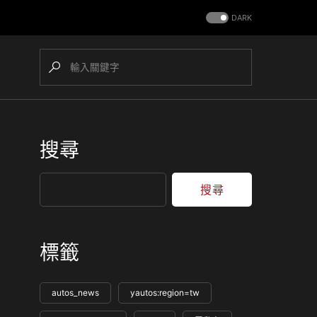
DARK
搜尋
搜尋
標籤
autos_news
yautos:region=tw