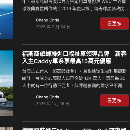
年，福斯商旅首度以官方指定用車身份與 WBC 世界棒
球經典賽並肩作戰；2019 年更以攜手傳奇球星彭政閔，
推出限量「Caddy Maxi Home Run 傳奇版」，致敬棒
Chang Chris
球英雄的榮耀引退。延續這份熱血，福斯商旅T6.1
看更多
2026 年 2 月 24 日
Caravelle擔綱台鋼雄鷹球員與啦啦隊的專屬座駕，守
護每一次的出征，福斯商旅不僅是球隊的移動夥伴，更
是支持台灣棒球的穩定力量。 始終擁有熱血棒球魂的福
斯商旅，這次更要與全民一同站上第一線，為國球應
福斯商旅蟬聯進口福祉車領導品牌 新春
援！為了凝聚全台球迷的熱情，並呼應7 人電旅未來式
入主Caddy車系享最高15萬元優惠
– ID. Buzz中特有的ID.電動車家族命名，福斯商旅特
台灣正式跨入「超高齡社會」，且根據衛生福利部最新
別…
統計，台灣身心障礙人口已突破 124 萬人，意即每 20
人中就有一位行動不便者，無障礙移動的需求已不再是
少數人的課題，而是社會必須共同面對的挑戰；台灣福
Chang Chris
斯商旅 2025 年寫下進口福祉車市佔第一的佳績，作為
看更多
2026 年 1 月 15 日
市場唯一全車系皆具備福祉車改裝實力的德國品牌，我
們持續為多元需求提供最全面的無障礙移動方案；福斯
商旅秉持品牌#WeNotMe的精神，用實際行動支持無障
礙移動，從陪伴身障朋友登上玉山之巔，俯瞰台灣最美