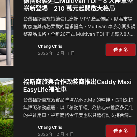
德國原裝進口Multivan TDI – 8 人座車型
的風景，到支持無障礙海洋日，攜手身障家庭踏上沙
嶄新登場 210 萬元起開啟大格局
灘，感受海洋無垠的自由，將距離化作安心的旅途。 穩
台灣福斯商旅持續強化高端 MPV 產品佈局，隨著市場
坐進口福祉車品牌第一 Caddy Maxi 福祉車…
對家庭與商務乘載的需求提高，Multivan 車系亦同步調
整產品規格，全新26年式 Multivan TDI 正式導入8人座
（2-3-3座位配置），以全新座艙規格取代過往TDI車型
Chang Chris
7 人座設定；Multivan Life及Style車型維持7人座配
看更多
2025 年 12 月 11 日
置，並更新對座模式選配規格，此外Multivan全車系的
主動安全科技配備同步進化，打造創新實用的7人及8人
座MPV。 Multivan 車系承襲福斯商旅新世代設計語
彙，以俐落線條與現代化比例打造高度辨識度的外型，
福斯商旅與合作改裝商推出Caddy Maxi
自上市以來屢獲國際肯定，並於 2021 年榮獲紅點設計
EasyLife福祉車
大獎。台灣福斯商旅現擴大產品陣線…
台灣福斯商旅落實品牌 #WeNotMe 的精神，長期深耕
無障礙移動議題，以「移動平權」為核心來推廣多元化
的福祉用車。福斯商旅今年度也以具體行動支持台灣無
障礙海洋日，成為活動唯一指定福祉車品牌，無論百岳
Chang Chris
高山，或是無垠海洋，福斯商旅致力成為所有身心障礙
看更多
2025 年 12 月 4 日