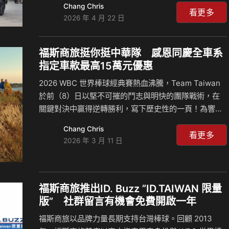
Chang Chris
中，以All New Caravelle 組成的德制後勤車隊，用實
看更多
2026 年 4 月 22 日
際行動守護每一位踏上信仰之路的民眾。 福斯商旅經銷
商同時出動全新 Amarok Style 領軍，擔綱「Q版大甲
媽祖」巡禮專屬座駕，以硬漢皮卡的霸氣之姿引領祈福
福斯商旅挺你挺中華隊 感恩同慶全車系
隊伍前行。在後勤支援方面，福斯商旅經銷商派出
指定車款最高15萬元優惠
Caravelle Life 170 4MOTION組成「最強後援車
2026 WBC 世界棒球經典賽熱血沸騰，Team Taiwan
隊」，可裝載各項物資、運送工作人員及接駁海外香
於前（8）日以堅不可摧的鬥志與明快的團隊戰術，在
客； 同級唯一原廠大型商…
關鍵對決中贏得逆轉勝利，寫下歷史性的一頁！為響應
這份屬於全台的喜悅，福斯商旅將以實質優惠回饋，與
Chang Chris
所有在人生賽道上努力的英雄們一同喝采。 為了致敬這
看更多
2026 年 3 月 11 日
份屬於台灣的驕傲，福斯商旅宣布與全台車主同慶，即
日起至三月底止，特別祭出限時「挺你挺台灣」感恩回
饋專案，全車系皆享優惠，指定車款再享最高 15 萬元
購車禮遇。福斯商旅邀您入主德系頂級工藝，無論是成
福斯商旅推出ID. Buzz ”ID.TAIWAN 限量
為守護家庭的堅實後盾，還是事業衝刺的絕佳拍檔，在
版” 社群留言有機會免費開啟一年
人生的賽場上與中華隊同樣精彩！ 德國頂級商旅 滿足多
福斯商旅以品牌力量長期支持台灣棒球。回顧 2013
元生活型態 福斯商旅不僅是移動工具，更是台灣消…