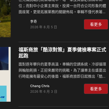
位；而對中小企業主來說，投資一台符合公司形象的體
面座駕，更是拓展業務的關鍵佈局。車輛不僅代表著企
業的門面，俐落專業的形象往往能讓客戶留下深刻印
李奇
象，進而為生意創造更多契機；台灣福斯商旅力挺頭
看更多
2026 年 8 月 5 日
家，即日起針對 Caddy Cargo 推出「德系質感 精算圓
夢」專案，讓頭家們能將資金精準用在刀口上，聰明入
主 Caddy Cargo，一起創造更好的生意藍圖。 前三年
每日168元入主Caddy Cargo 福斯商旅再幫你打廣告
福斯商旅「酷涼對策」夏季健檢專案正式
Caddy Cargo「德系質感 精算圓夢」專案，以精準的財
起跑
務規劃為頭家們量身打造高彈性的購車方案， 9 萬 8 千
面對逐年攀升的夏季高溫，車輛的空調系統、冷卻循環
元的超低首付，搭配…
與輪胎耗損，正迎來嚴苛的挑戰，為了讓車主在盛夏出
行時能擁有最安心的後盾，福斯商旅即日起推出「酷涼
對策」夏季健檢專案，透過原廠專業售服體系的嚴格檢
Chang Chris
驗，確保車況維持最佳狀態。福斯商旅更跨界攜手人氣
看更多
2026 年 6 月 3 日
鮮果茶手搖品牌「大苑子™」，活動期間回廠不僅能體
驗專業守護，更能品嚐專屬的夏日特調飲品。這個夏
天，將繁瑣的車況檢查交給福斯商旅，您只需專注享受