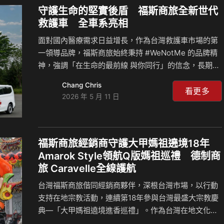
精彩的路上風景，迎接沁涼好心情。 回廠即享最高規格
守護生命的堅實後盾 福斯商旅全新世代
免費健檢 福斯商旅 「酷涼對策」 夏季健檢活動期間，
救護車 全車系亮相
只要前往福斯商旅全台服務中心，即可享有免費冷氣健
面對國內醫療需求日益增長，作為台灣救護車市場的第
檢及23項車輛安全檢測，讓您的愛車煥然一新。在車輛
一領導品牌，福斯商旅始終秉持 #WeNotMe 的品牌精
健檢中如發現需要保…
神，強調「在生命的最前線 與你同行」的信念，長期以
來致力於提升緊急醫療救護環境，為站在第一線醫護與
Chang Chris
消防人員提供最安全、最可靠的救護車移動堡壘。 台灣
看更多
2026 年 5 月 11 日
福斯商旅特別在今日(5/8)「世界紅十字日」這個別具意
義的時刻，隆重發表全新世代救護車陣容，包含 New
Kombi、New Caravelle 4MOTION 及首度在台亮相的
New Crafter高頂救護車。福斯商旅特別選定於新北市
福斯商旅經銷商守護大甲媽祖遶境18年
政府消防局樹林分隊進行實景拍攝，憑藉最齊全的車系
Amarok Style領航Q版媽祖巡禮 德制商
編成，輔以卓越的客製化升級與多用途打造實力，福斯
旅 Caravelle全線護航
商旅致力於為全…
台灣福斯商旅偕同經銷商夥伴，深根台灣市場，以行動
支持在地宗教活動，連續第18年參與台灣最盛大宗教慶
典—「大甲媽祖遶境進香巡禮」。作為台灣在地文化不
可或缺的重要夥伴，福斯商旅在為期九天八夜的慶典