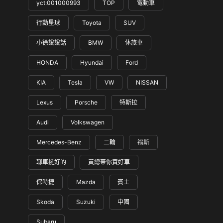
yct:001000993
TOP
電動車
行動星球
Toyota
SUV
小徐說說話
BMW
休旅車
HONDA
Hyundai
Ford
KIA
Tesla
VW
NISSAN
Lexus
Porsche
特斯拉
Audi
Volkswagen
Mercedes-Benz
二輪
福斯
聊車挺好的
黃總帶你買好車
保時捷
Mazda
賓士
Skoda
Suzuki
中國
Subaru