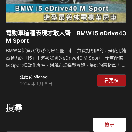
電動車這種表現才敢大聲 BMW i5 eDrive40
M Sport
BMW全新第八代5系列已在臺上市，負責打頭陣的，是使用純
電動力的「i5」！這次試駕的eDrive40 M Sport，全車配備
M Sport運動化套件，堪稱市場造型最殺、最帥的電動車！ 它
的動力由一具後軸馬達驅動，最大馬力340匹(hp)、最大扭力
汪廷諤 Michael
43.8公斤米，已然40i等級輸出(3.0升直六渦輪)，搭配容量
看更多
2024 年 1 月 8 日
83.9 kWh鋰電池，最大續航力達586公里(WLTP)，不僅加速
力道飽滿，也大幅降低電動車的里程焦慮。 i5的動態表現因電
池鋪底、重心較低，顯得格外沈穩，且因懸吊阻尼設定均衡，
搜尋
彎道支撐性足夠，又能提供高度舒適性，加上精確轉向及紮實
車身剛性回饋，開起來既高級又維持了BMW堅持的運動感。
…
搜尋