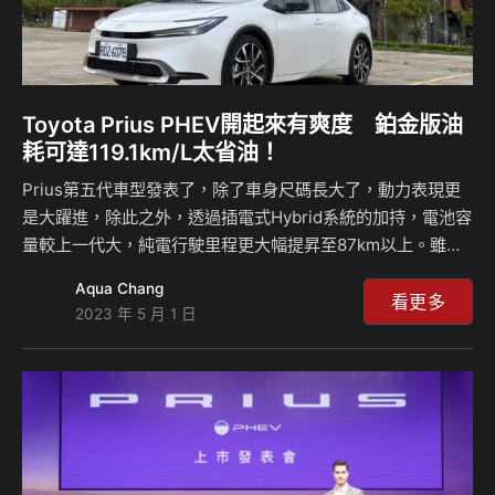
Toyota Prius PHEV開起來有爽度 鉑金版油
耗可達119.1km/L太省油！
Prius第五代車型發表了，除了車身尺碼長大了，動力表現更
是大躍進，除此之外，透過插電式Hybrid系統的加持，電池容
量較上一代大，純電行駛里程更大幅提昇至87km以上。雖說
這一切看起來都頗令人欣喜，但實際表現如何？有什麼優缺
Aqua Chang
點？來聽島叔和豪哥試駕後的得報告。 Volvo C40 Recharge
看更多
2023 年 5 月 1 日
狂起來像變身後的浩克 XC40、C40 Recharge擺在一起分
不清？ Opel的主力車款GrandLand終於抵台 有什麼特色？
它有哪些競品？ Toyota Mirai氫能車來台灣啦 未來真的能
落地生根？ Lexus第二台純電車RZ450e好開嗎 和Model Y
相較又有哪些不同？