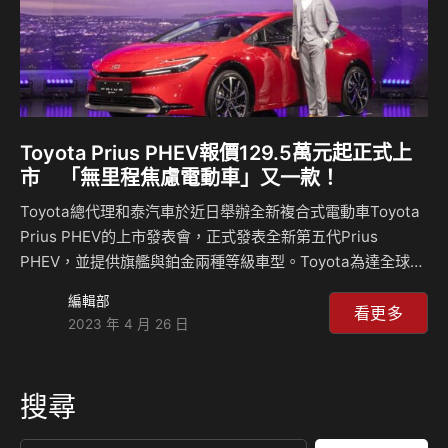
Toyota Prius PHEV報價129.5萬元起正式上
市 「無里程焦慮電動車」又一款！
Toyota總代理和泰汽車於近日舉辦全新複合式電動車Toyota
Prius PHEV的上市發表會，正式發表全新第五代Prius
PHEV，並提供旗艦與鉑金兩種等級車型。Toyota為達全球碳
中和目標，致力於研發各式電動化車款，以因地制宜提供全球
編輯部
顧客最適合的電動化車輛。而在所有的電動化車款中，PHEV
看更多
2023 年 4 月 26 日
複合式電動車除了是減碳效果最佳外，也是相當適合台灣用車
環境的電動車。 全新Prius PHEV具有都市純電、長程油電備
援的特點，純電里程行駛可滿足多數人平均每次行駛所需里
搜尋
程，且使用家用插座即可便利充電、並搭載油電備援系統，讓
民眾假日出遊也無須計畫需要在哪個地點充電，可以說是一台