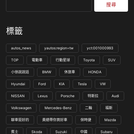
讓人沒有里程焦慮的電…
搜尋
標籤
autos_news
yautos:region=tw
yct:001000993
TOP
電動車
行動星球
Toyota
SUV
小徐說說話
BMW
休旅車
HONDA
Hyundai
Ford
KIA
Tesla
VW
NISSAN
Lexus
Porsche
特斯拉
Audi
Volkswagen
Mercedes-Benz
二輪
福斯
聊車挺好的
黃總帶你買好車
保時捷
Mazda
賓士
Skoda
Suzuki
中國
Subaru